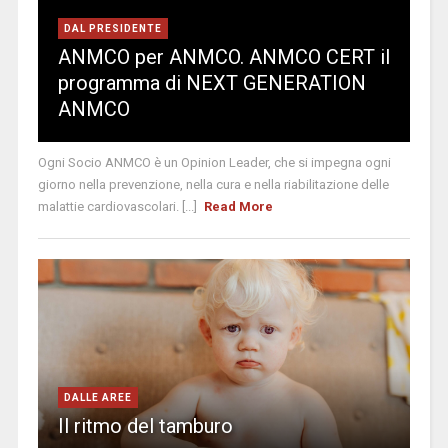
DAL PRESIDENTE
ANMCO per ANMCO. ANMCO CERT il
programma di NEXT GENERATION
ANMCO
Ogni Socio ANMCO è un Opinion Leader, che si impegna ogni
giorno nella prevenzione, nella cura e nella riabilitazione delle
malattie cardiovascolari. [...]
Read More
DALLE AREE
Il ritmo del tamburo