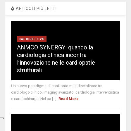
ARTICOLI PIÙ LETTI
DAL DIRETTIVO
ANMCO SYNERGY: quando la
cardiologia clinica incontra
l’innovazione nelle cardiopatie
strutturali
Un nuovo paradigma di confronto multidisciplinare tra
cardiologo clinico, imaging avanzato, cardiologia interventistica
e cardiochirurgia Nel pa [...]
Read More