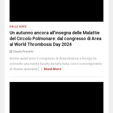
DALLE AREE
Un autunno ancora all’insegna delle Malattie
del Circolo Polmonare: dal congresso di Area
al World Thrombosis Day 2024
Claudio Picariello
Anche quest’anno il congresso di Area tenutosi a Rovigo ha
coinvolto una nutrita faculty da tutta Italia, con il coinvolgimento
di diversi specialist [...]
Read More