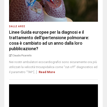
DALLE AREE
Linee Guida europee per la diagnosi e il
trattamento dell’ipertensione polmonare:
cosa è cambiato ad un anno dalla loro
pubblicazione?
Claudio Picariello
Nei nostri ambulatori ecocardiografici sono sicuramente ora più
utilizzati la velocità tricuspidalica come “cut-off” diagnostico ed
il parametro “TAP [...]
Read More