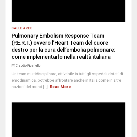
DALLE AREE
Pulmonary Embolism Response Team
(P.E.R.T.) ovvero l’Heart Team del cuore
destro per la cura dell’embolia polmonare:
come implementarlo nella realtà italiana
Claudio Picariello
Un team multidisciplinare, attivabile in tutti gli ospedali dotati di
emodinamica, potrebbe affrontare anche in Italia come in altre
nazioni del mond [...]
Read More