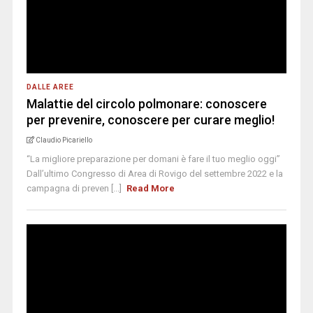
DALLE AREE
Malattie del circolo polmonare: conoscere
per prevenire, conoscere per curare meglio!
Claudio Picariello
“La migliore preparazione per domani è fare il tuo meglio oggi”
Dall’ultimo Congresso di Area di Rovigo del settembre 2022 e la
campagna di preven [...]
Read More