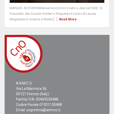
MANUEL ACCORONIManuel Accorroni è nato a Jesi nel 2002. Si
è laureato alla Scuola Holden e frequenta il corso di Laurea
Magistrale in Cinema e Media [...]
Read More
A.N.M.C.O.
Via La Marmora 36,
50121 Firenze (Italy)
Partita I.V.A. 05469530488
Codice Fiscale 01301130488
Email:
segreteria@anmco.it