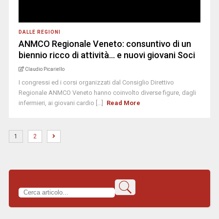
DALLE REGIONI
ANMCO Regionale Veneto: consuntivo di un
biennio ricco di attività… e nuovi giovani Soci
Claudio Picariello
I congressi ed i corsi organizzati dal Consiglio Direttivo
Regionale ANMCO Veneto hanno coinvolto diverse figure, dagli
infermieri, ai giovani cardio [...]
Read More
1
2