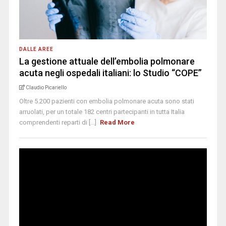
DALLE AREE
La gestione attuale dell’embolia polmonare
acuta negli ospedali italiani: lo Studio “COPE”
Claudio Picariello
Oltre 5.200 pazienti con embolia polmonare acuta sono stati
arruolati, per un totale 182 centri partecipanti in tutta Italia
comprendenti reparti di [...]
Read More