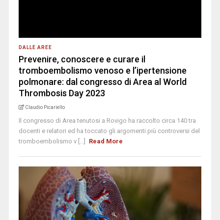
DALLE AREE
Prevenire, conoscere e curare il
tromboembolismo venoso e l’ipertensione
polmonare: dal congresso di Area al World
Thrombosis Day 2023
Claudio Picariello
Il congresso di Area tenutosi a Rovigo ha raccolto circa 140 tra
docenti e relatori ed ha toccato gli argomenti più controversi del
tromboembolismo v [...]
Read More