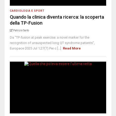
CARDIOLOGIA E SPORT
Quando la clinica diventa ricerca: la scoperta
della TP-Fusion
Patrizio Sarto
Da “TP-fusion at peak exercise: a novel marker for the
recognition of unsuspected long QT syndrome patients”,
Europace 2025 Jul 1;27(7) Per c [...]
Read More