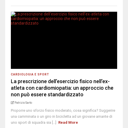
CARDIOLOGIA E SPORT
La prescrizione dell’esercizio fisico nell’ex-
atleta con cardiomiopatia: un approccio che
non può essere standardizzato
Patrizio Sarto
Proporre uno sforzo fisico moderato, cosa significa? Suggerire
una camminata o un giro in bicicletta ad un giovane amante di
uno sport di squadra sia [...]
Read More