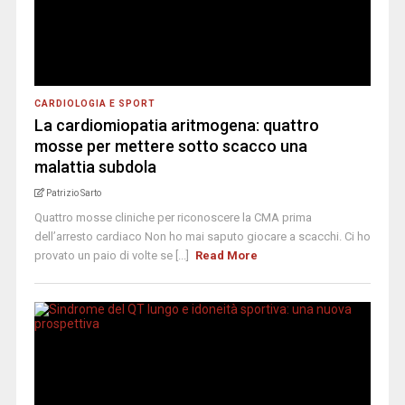
CARDIOLOGIA E SPORT
La cardiomiopatia aritmogena: quattro
mosse per mettere sotto scacco una
malattia subdola
Patrizio Sarto
Quattro mosse cliniche per riconoscere la CMA prima
dell’arresto cardiaco Non ho mai saputo giocare a scacchi. Ci ho
provato un paio di volte se [...]
Read More