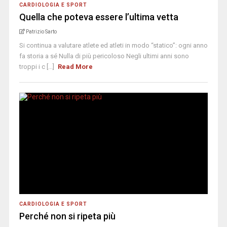
CARDIOLOGIA E SPORT
Quella che poteva essere l’ultima vetta
Patrizio Sarto
Si continua a valutare atlete ed atleti in modo “statico”: ogni anno
fa storia a sé Nulla di più pericoloso Negli ultimi anni sono
troppi i c [...]
Read More
CARDIOLOGIA E SPORT
Perché non si ripeta più