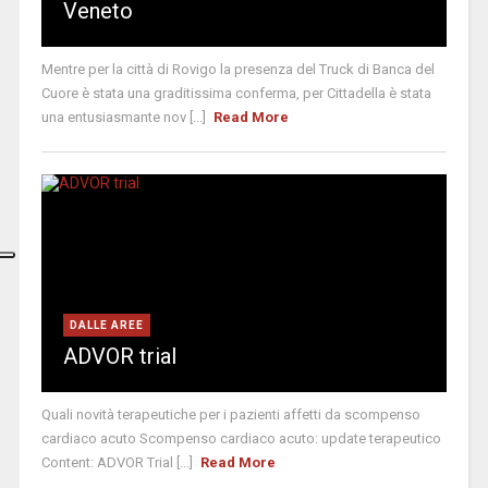
Veneto
Mentre per la città di Rovigo la presenza del Truck di Banca del
Cuore è stata una graditissima conferma, per Cittadella è stata
una entusiasmante nov [...]
Read More
DALLE AREE
ADVOR trial
Quali novità terapeutiche per i pazienti affetti da scompenso
cardiaco acuto Scompenso cardiaco acuto: update terapeutico
Content: ADVOR Trial [...]
Read More