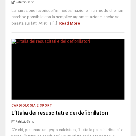
Patrizio Sarto
La narrazione favorisce l’immedesimazione in un modo che non
sarebbe possibile con la semplice argomentazione, anche se
basata sui fatti Atleti, s [...]
Read More
CARDIOLOGIA E SPORT
L’Italia dei resuscitati e dei defibrillatori
Patrizio Sarto
C’è chi, per usare un gergo calcistico, “butta la palla in tribuna” e