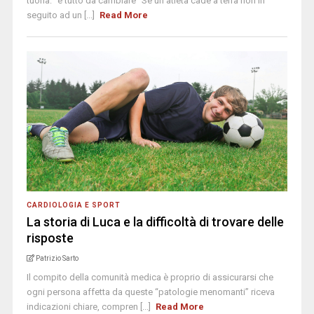
tuona: “è tutto da cambiare” Se un atleta cade a terra non in
seguito ad un [...]
Read More
CARDIOLOGIA E SPORT
La storia di Luca e la difficoltà di trovare delle
risposte
Patrizio Sarto
Il compito della comunità medica è proprio di assicurarsi che
ogni persona affetta da queste “patologie menomanti” riceva
indicazioni chiare, compren [...]
Read More