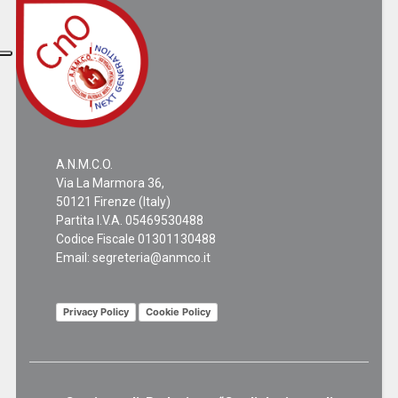
A.N.M.C.O.
Via La Marmora 36,
50121 Firenze (Italy)
Partita I.V.A. 05469530488
Codice Fiscale 01301130488
Email:
segreteria@anmco.it
Privacy Policy
Cookie Policy