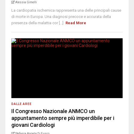
Alessia Gimelli
La cardiopatia ischemica rappresenta una delle principali cause
di morte in Europa. Una diagnosi precoce e accurata della
presenza della malattia cor [...]
Read More
DALLE AREE
Il Congresso Nazionale ANMCO un
appuntamento sempre più imperdibile per i
giovani Cardiologi
Stefania Angela Di Fusco