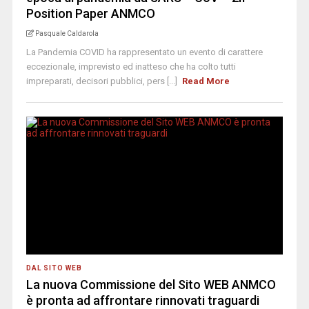
Position Paper ANMCO
Pasquale Caldarola
La Pandemia COVID ha rappresentato un evento di carattere
eccezionale, imprevisto ed inatteso che ha colto tutti
impreparati, decisori pubblici, pers [...]
Read More
DAL SITO WEB
La nuova Commissione del Sito WEB ANMCO
è pronta ad affrontare rinnovati traguardi