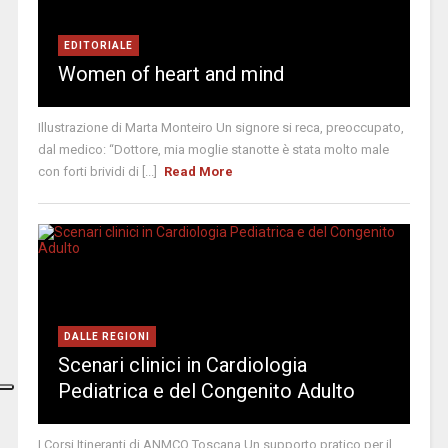
EDITORIALE
Women of heart and mind
Illustrazione di Marta Monteiro Un signore si reca, preoccupato,
dal medico: “Dottore, mia moglie stanotte è stata molto male
con forti brividi di [...]
Read More
DALLE REGIONI
Scenari clinici in Cardiologia
Pediatrica e del Congenito Adulto
I Corsi Itineranti di ANMCO Toscana Un supporto pratico per il