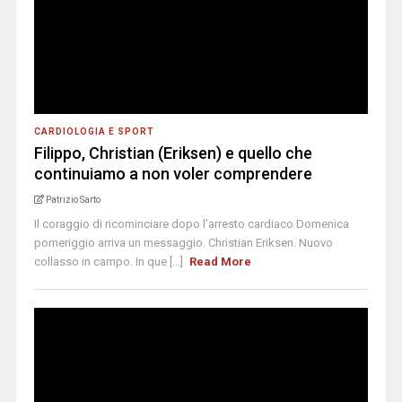
CARDIOLOGIA E SPORT
Filippo, Christian (Eriksen) e quello che
continuiamo a non voler comprendere
Patrizio Sarto
Il coraggio di ricominciare dopo l’arresto cardiaco Domenica
pomeriggio arriva un messaggio. Christian Eriksen. Nuovo
collasso in campo. In que [...]
Read More