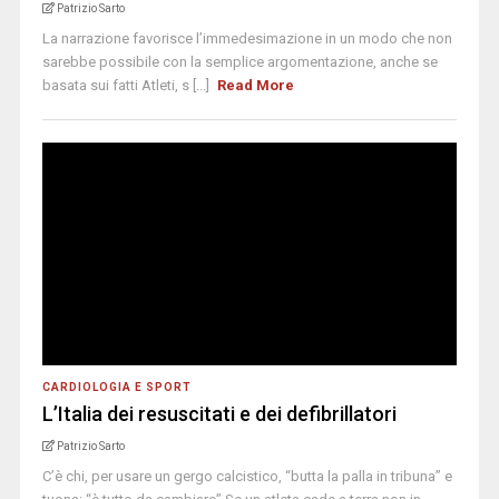
Patrizio Sarto
La narrazione favorisce l’immedesimazione in un modo che non
sarebbe possibile con la semplice argomentazione, anche se
basata sui fatti Atleti, s [...]
Read More
CARDIOLOGIA E SPORT
L’Italia dei resuscitati e dei defibrillatori
Patrizio Sarto
C’è chi, per usare un gergo calcistico, “butta la palla in tribuna” e