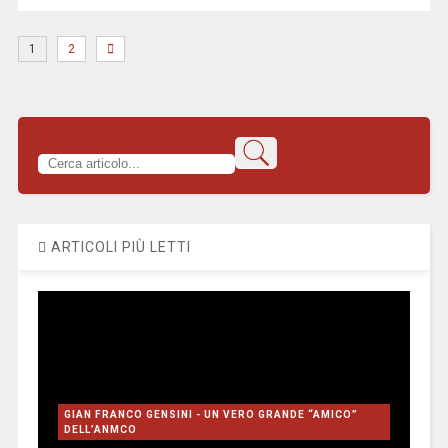
1
2
ARTICOLI PIÙ LETTI
GIAN FRANCO GENSINI - UN VERO GRANDE “AMICO”
DELL’ANMCO