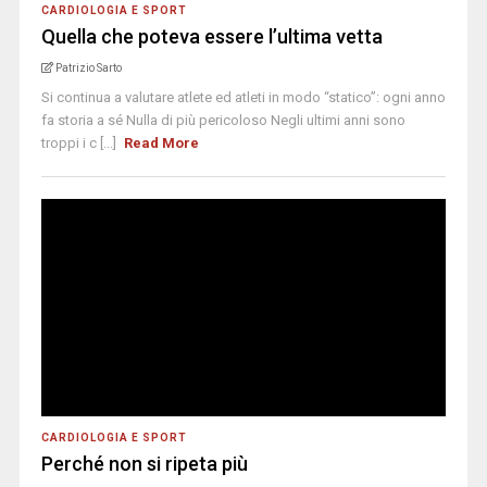
CARDIOLOGIA E SPORT
Quella che poteva essere l’ultima vetta
Patrizio Sarto
Si continua a valutare atlete ed atleti in modo “statico”: ogni anno
fa storia a sé Nulla di più pericoloso Negli ultimi anni sono
troppi i c [...]
Read More
CARDIOLOGIA E SPORT
Perché non si ripeta più