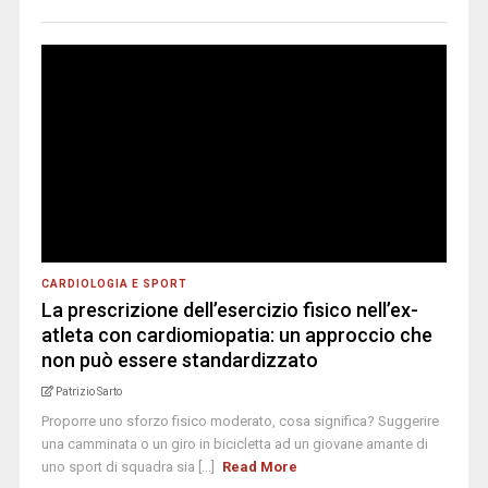
CARDIOLOGIA E SPORT
La prescrizione dell’esercizio fisico nell’ex-
atleta con cardiomiopatia: un approccio che
non può essere standardizzato
Patrizio Sarto
Proporre uno sforzo fisico moderato, cosa significa? Suggerire
una camminata o un giro in bicicletta ad un giovane amante di
uno sport di squadra sia [...]
Read More