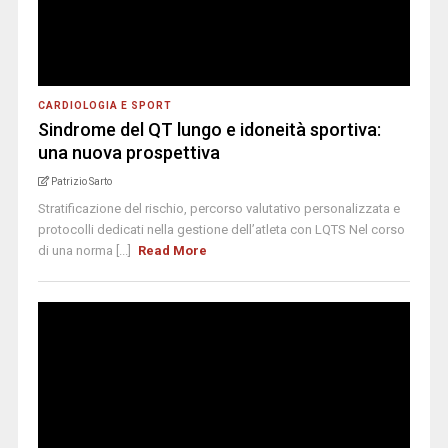
CARDIOLOGIA E SPORT
Sindrome del QT lungo e idoneità sportiva:
una nuova prospettiva
Patrizio Sarto
Stratificazione del rischio, percorso valutativo personalizzata e
protocolli dedicati nella gestione dell’atleta con LQTS Nel corso
di una norma [...]
Read More