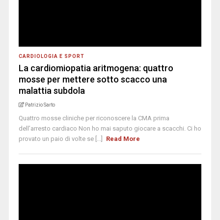
CARDIOLOGIA E SPORT
La cardiomiopatia aritmogena: quattro
mosse per mettere sotto scacco una
malattia subdola
Patrizio Sarto
Quattro mosse cliniche per riconoscere la CMA prima
dell’arresto cardiaco Non ho mai saputo giocare a scacchi. Ci ho
provato un paio di volte se [...]
Read More