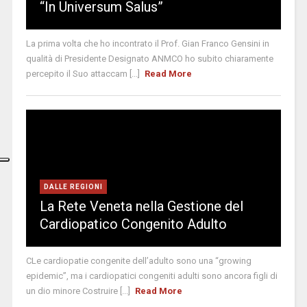
“In Universum Salus”
La prima volta che ho incontrato il Prof. Gian Franco Gensini in
qualità di Presidente Designato ANMCO ho subito chiaramente
percepito il Suo attaccam [...]
Read More
DALLE REGIONI
La Rete Veneta nella Gestione del
Cardiopatico Congenito Adulto
CLe cardiopatie congenite dell’adulto sono una “growing
epidemic”, ma i cardiopatici congeniti adulti sono ancora figli di
un dio minore Costruire [...]
Read More