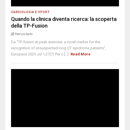
CARDIOLOGIA E SPORT
Quando la clinica diventa ricerca: la scoperta
della TP-Fusion
Patrizio Sarto
Da “TP-fusion at peak exercise: a novel marker for the
recognition of unsuspected long QT syndrome patients”,
Europace 2025 Jul 1;27(7) Per c [...]
Read More