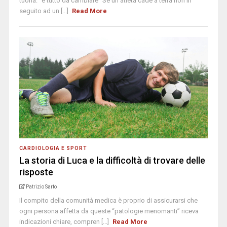
tuona: “è tutto da cambiare” Se un atleta cade a terra non in
seguito ad un [...]
Read More
CARDIOLOGIA E SPORT
La storia di Luca e la difficoltà di trovare delle
risposte
Patrizio Sarto
Il compito della comunità medica è proprio di assicurarsi che
ogni persona affetta da queste “patologie menomanti” riceva
indicazioni chiare, compren [...]
Read More