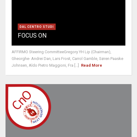
DAL CENTRO STUDI
FOCUS ON
AFFIRMO Steering CommitteeGregory YH Lip (Chairman),
Gheorghe- Andrei Dan, Lars Frost, Carrol Gamble, Søren Paaske
Johnsen, Aldo Pietro Maggioni, Fra [...]
Read More