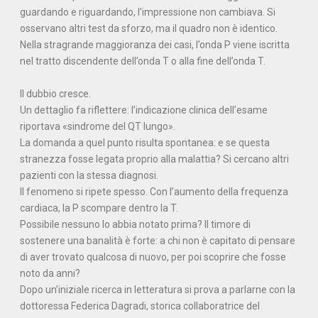
guardando e riguardando, l’impressione non cambiava. Si
osservano altri test da sforzo, ma il quadro non è identico.
Nella stragrande maggioranza dei casi, l’onda P viene iscritta
nel tratto discendente dell’onda T o alla fine dell’onda T.
Il dubbio cresce.
Un dettaglio fa riflettere: l’indicazione clinica dell’esame
riportava «sindrome del QT lungo».
La domanda a quel punto risulta spontanea: e se questa
stranezza fosse legata proprio alla malattia? Si cercano altri
pazienti con la stessa diagnosi.
Il fenomeno si ripete spesso. Con l’aumento della frequenza
cardiaca, la P scompare dentro la T.
Possibile nessuno lo abbia notato prima? Il timore di
sostenere una banalità è forte: a chi non è capitato di pensare
di aver trovato qualcosa di nuovo, per poi scoprire che fosse
noto da anni?
Dopo un’iniziale ricerca in letteratura si prova a parlarne con la
dottoressa Federica Dagradi, storica collaboratrice del