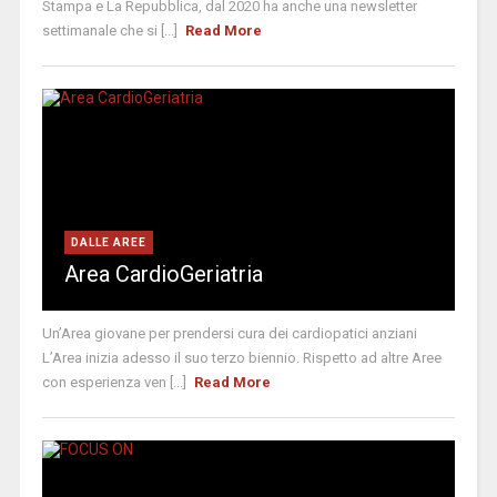
Stampa e La Repubblica, dal 2020 ha anche una newsletter
settimanale che si [...]
Read More
DALLE AREE
Area CardioGeriatria
Un’Area giovane per prendersi cura dei cardiopatici anziani
L’Area inizia adesso il suo terzo biennio. Rispetto ad altre Aree
con esperienza ven [...]
Read More