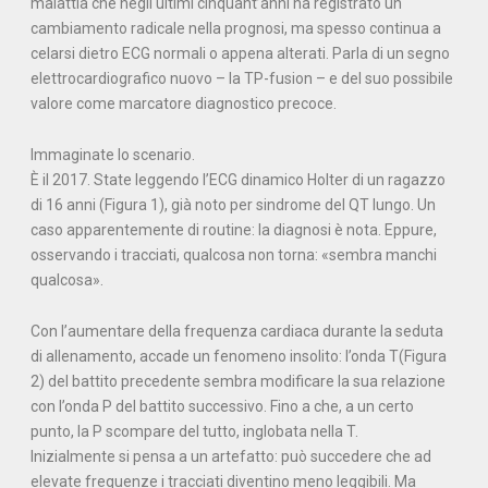
malattia che negli ultimi cinquant’anni ha registrato un
cambiamento radicale nella prognosi, ma spesso continua a
celarsi dietro ECG normali o appena alterati. Parla di un segno
elettrocardiografico nuovo – la TP-fusion – e del suo possibile
valore come marcatore diagnostico precoce.
Immaginate lo scenario.
È il 2017. State leggendo l’ECG dinamico Holter di un ragazzo
di 16 anni (Figura 1), già noto per sindrome del QT lungo. Un
caso apparentemente di routine: la diagnosi è nota. Eppure,
osservando i tracciati, qualcosa non torna: «sembra manchi
qualcosa».
Con l’aumentare della frequenza cardiaca durante la seduta
di allenamento, accade un fenomeno insolito: l’onda T(Figura
2) del battito precedente sembra modificare la sua relazione
con l’onda P del battito successivo. Fino a che, a un certo
punto, la P scompare del tutto, inglobata nella T.
Inizialmente si pensa a un artefatto: può succedere che ad
elevate frequenze i tracciati diventino meno leggibili. Ma