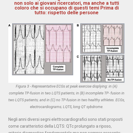
non solo ai giovani ricercatori, ma anche a tutti
coloro che si occupano di questi temi Prima di
tutto: rispetto delle persone
Figura 3 - Representative ECGs at peak exercise displying: in (A)
complete TP-fusion in two LQTS patients; in (B) incomplete TP- fusion in
two LQTS patients; and in (C) no TP-fusion in two healthy athletes. ECGs,
electrocardiograms; LQTS, long QT sybdrome.
Negli anni diversi segni elettrocardiografici sono stati proposti
come caratteristici della LQTS: QTc prolungato a riposo,
criterio diagnostico fondamentale ma non sempre presente;