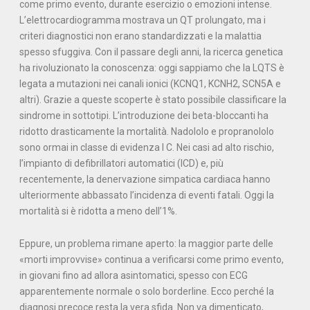
come primo evento, durante esercizio o emozioni intense.
L’elettrocardiogramma mostrava un QT prolungato, ma i
criteri diagnostici non erano standardizzati e la malattia
spesso sfuggiva. Con il passare degli anni, la ricerca genetica
ha rivoluzionato la conoscenza: oggi sappiamo che la LQTS è
legata a mutazioni nei canali ionici (KCNQ1, KCNH2, SCN5A e
altri). Grazie a queste scoperte è stato possibile classificare la
sindrome in sottotipi. L’introduzione dei beta-bloccanti ha
ridotto drasticamente la mortalità. Nadololo e propranololo
sono ormai in classe di evidenza I C. Nei casi ad alto rischio,
l’impianto di defibrillatori automatici (ICD) e, più
recentemente, la denervazione simpatica cardiaca hanno
ulteriormente abbassato l’incidenza di eventi fatali. Oggi la
mortalità si è ridotta a meno dell’1%.
Eppure, un problema rimane aperto: la maggior parte delle
«morti improvvise» continua a verificarsi come primo evento,
in giovani fino ad allora asintomatici, spesso con ECG
apparentemente normale o solo borderline. Ecco perché la
diagnosi precoce resta la vera sfida. Non va dimenticato,