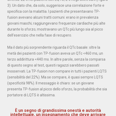
3). Un dato che, da solo, suggerisce una correlazione forte e
specifica con la malattia. I pazienti che presentavano TP-
fusion avevano alcuni tratti comuni: erano in prevalenza
giovani maschi; raggiungevano frequenze cardiache più alte
durante lo sforzo; mostravano un QTc più lungo sia al picco
dell’esercizio che nella fase di recupero.
Ma il dato più sorprendente riguarda il QTc basale: oltre la
metà dei pazienti con TP-fusion aveva un QTc <460 ms, un
terzo addirittura <440 ms. In altre parole, senza la comparsa
di questo segno al test, questi ragazzi sarebbero passati
inosservati. La TP-fusion non compare in tutti i pazienti LQTS
(sensibilità del 22%). Ma se compare, è quasi sempre LQTS
(specificità 98%). Il messaggio è chiaro: se un giovane
presenta TP-fusion al picco dello sforzo, la probabilità che sia
portatore di LQTS è altissima.
È un segno di grandissima onestà e autorità
intellettuale, un insegnamento che deve arrivare