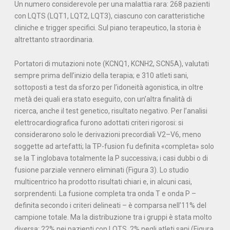
Un numero considerevole per una malattia rara: 268 pazienti
con LQTS (LQT1, LQT2, LQT3), ciascuno con caratteristiche
cliniche e trigger specifici. Sul piano terapeutico, la storia è
altrettanto straordinaria.
Portatori di mutazioni note (KCNQ1, KCNH2, SCN5A), valutati
sempre prima dell’inizio della terapia; e 310 atleti sani,
sottoposti a test da sforzo per l’idoneità agonistica, in oltre
metà dei quali era stato eseguito, con un’altra finalità di
ricerca, anche il test genetico, risultato negativo. Per l’analisi
elettrocardiografica furono adottati criteri rigorosi: si
considerarono solo le derivazioni precordiali V2–V6, meno
soggette ad artefatti; la TP-fusion fu definita «completa» solo
se la T inglobava totalmente la P successiva; i casi dubbi o di
fusione parziale vennero eliminati (Figura 3). Lo studio
multicentrico ha prodotto risultati chiari e, in alcuni casi,
sorprendenti. La fusione completa tra onda T e onda P –
definita secondo i criteri delineati – è comparsa nell’11% del
campione totale. Ma la distribuzione tra i gruppi è stata molto
diversa: 22% nei pazienti con LQTS, 2% negli atleti sani (Figura