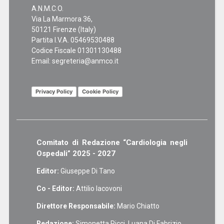
A.N.M.C.O.
Via La Marmora 36,
50121 Firenze (Italy)
Partita I.V.A. 05469530488
Codice Fiscale 01301130488
Email:
segreteria@anmco.it
Privacy Policy
Cookie Policy
Comitato di Redazione “Cardiologia negli
Ospedali” 2025 - 2027
Editor:
Giuseppe Di Tano
Co - Editor:
Attilio Iacovoni
Direttore Responsabile:
Mario Chiatto
Redazione:
Simonetta Ricci, Luana Di Fabrizio