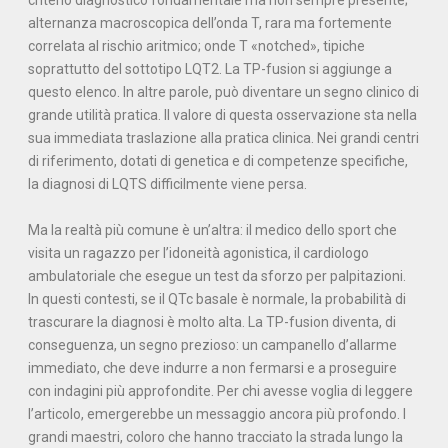
alternanza macroscopica dell’onda T, rara ma fortemente
correlata al rischio aritmico; onde T «notched», tipiche
soprattutto del sottotipo LQT2. La TP-fusion si aggiunge a
questo elenco. In altre parole, può diventare un segno clinico di
grande utilità pratica. Il valore di questa osservazione sta nella
sua immediata traslazione alla pratica clinica. Nei grandi centri
di riferimento, dotati di genetica e di competenze specifiche,
la diagnosi di LQTS difficilmente viene persa.
Ma la realtà più comune è un’altra: il medico dello sport che
visita un ragazzo per l’idoneità agonistica, il cardiologo
ambulatoriale che esegue un test da sforzo per palpitazioni.
In questi contesti, se il QTc basale è normale, la probabilità di
trascurare la diagnosi è molto alta. La TP-fusion diventa, di
conseguenza, un segno prezioso: un campanello d’allarme
immediato, che deve indurre a non fermarsi e a proseguire
con indagini più approfondite. Per chi avesse voglia di leggere
l’articolo, emergerebbe un messaggio ancora più profondo. I
grandi maestri, coloro che hanno tracciato la strada lungo la