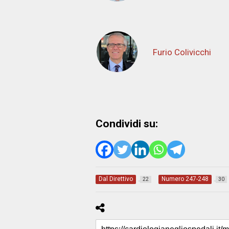
Furio Colivicchi
Condividi su:
Dal Direttivo
Numero 247-248
22
30