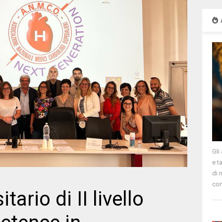
Gli
e t
di 
com
ario di II livello