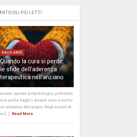
ARTICOLI PIÙ LETTI
DALLE AREE
Quando la cura si perde:
le sfide dell’aderenza
terapeutica nell’anziano
 anziani, spesso polipatologici, politrattati
alora anche fragili o disabili sono a rischio
non aderenza alla terapia. Negli anziani di
u [...]
Read More