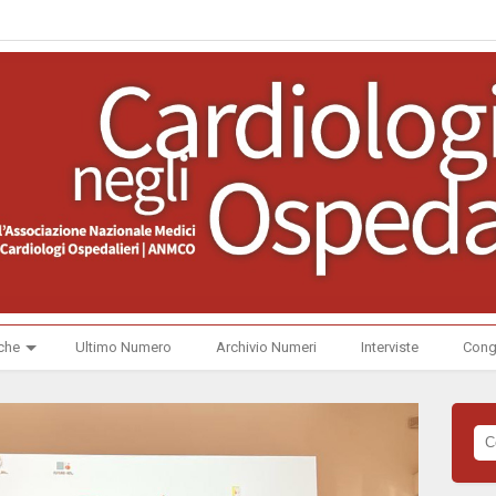
che
Ultimo Numero
Archivio Numeri
Interviste
Cong