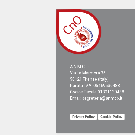
A.N.M.C.O.
Via La Marmora 36,
50121 Firenze (Italy)
Partita I.V.A. 05469530488
Codice Fiscale 01301130488
Email:
segreteria@anmco.it
Privacy Policy
Cookie Policy