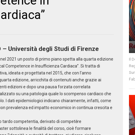
etence in
Cardiaca”
 Università degli Studi di Firenze
nel 2021 un posto di primo piano spetta alla quarta edizione
Il 
inical Competence in Insufficienza Cardiaca”. Si tratta di
Reg
Sur
tiva, ideata e progettata nel 2015, che con l’anno
Fab
arta edizione, arricchita di contenuti anche grazie ai
denti edizioni e dopo una pausa forzata correlata
alizzato su una patologia quale lo scompenso cardiaco che
o. I dati epidemiologici indicano chiaramente, infatti, come
a con prevalenza ed impatto economico in continua crescita e
ino tardo competentia, derivato di competĕre
er sottolinea le finalità del corso, cioè formare