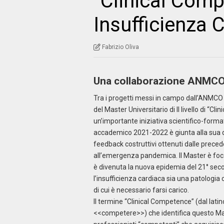
“Clinical Comp
Insufficienza 
Fabrizio Oliva
Una collaborazione ANMCO –
Tra i progetti messi in campo dall’ANMCO 
del Master Universitario di II livello di “Cl
un’importante iniziativa scientifico-forma
accademico 2021-2022 è giunta alla sua qu
feedback costruttivi ottenuti dalle prece
all’emergenza pandemica. Il Master è foc
è divenuta la nuova epidemia del 21° secol
l’insufficienza cardiaca sia una patologi
di cui è necessario farsi carico.
Il termine “Clinical Competence” (dal lat
<<competere>>) che identifica questo Mast