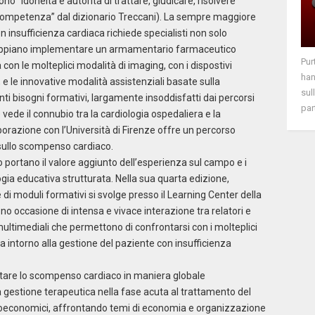
o “idoneità e autorità di trattare, giudicare, risolvere
“competenza” dal dizionario Treccani). La sempre maggiore
n insufficienza cardiaca richiede specialisti non solo
sappiano implementare un armamentario farmaceutico
Pur
con le molteplici modalità di imaging, con i dispostivi
han
, e le innovative modalità assistenziali basate sulla
sul
 bisogni formativi, largamente insoddisfatti dai percorsi
part
ede il connubio tra la cardiologia ospedaliera e la
orazione con l’Università di Firenze offre un percorso
 sullo scompenso cardiaco.
 portano il valore aggiunto dell’esperienza sul campo e i
gia educativa strutturata. Nella sua quarta edizione,
e di moduli formativi si svolge presso il Learning Center della
o occasione di intensa e vivace interazione tra relatori e
 multimediali che permettono di confrontarsi con i molteplici
ta intorno alla gestione del paziente con insufficienza
ontare lo scompenso cardiaco in maniera globale
la gestione terapeutica nella fase acuta al trattamento del
socioeconomici, affrontando temi di economia e organizzazione