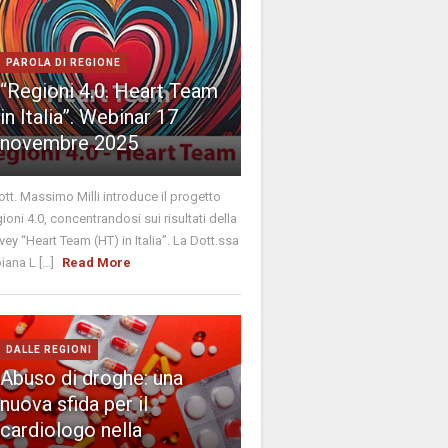
PAROLA DI REGIONE
“Regioni 4.0. Heart Team
in Italia”. Webinar 17
novembre 2025
Dott. Massimo Milli introduce il progetto
ioni 4.0, concentrandosi sui risultati della
vey “Heart Team (HT) in Italia”. La Dott.ssa
iana L [...]
Read More
DALLE REGIONI
Abuso di droghe: una
nuova sfida per il
cardiologo nella