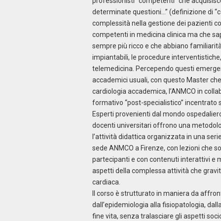
professionisti “competenti” che acquisiscon
determinate questioni…” (definizione di 
complessità nella gestione dei pazienti co
competenti in medicina clinica ma che 
sempre più ricco e che abbiano familiarità 
impiantabili, le procedure interventistiche
telemedicina. Percependo questi emergenti
accademici usuali, con questo Master che v
cardiologia accademica, l’ANMCO in collab
formativo “post-specialistico” incentrato
Esperti provenienti dal mondo ospedaliero
docenti universitari offrono una metodolo
l’attività didattica organizzata in una seri
sede ANMCO a Firenze, con lezioni che son
partecipanti e con contenuti interattivi e
aspetti della complessa attività che gravi
cardiaca.
Il corso è strutturato in maniera da affr
dall’epidemiologia alla fisiopatologia, dal
fine vita, senza tralasciare gli aspetti 