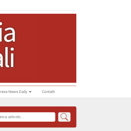
ress News Daily
Contatti