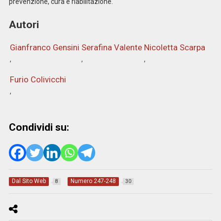
prevenzione, cura e riabilitazione.
Autori
Gianfranco Gensini
Serafina Valente
Nicoletta Scarpa
Furio Colivicchi
Condividi su:
Dal Sito Web
Numero 247-248
8
30