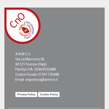
A.N.M.C.O.
Via La Marmora 36,
50121 Firenze (Italy)
Partita I.V.A. 05469530488
Codice Fiscale 01301130488
Email:
segreteria@anmco.it
Privacy Policy
Cookie Policy