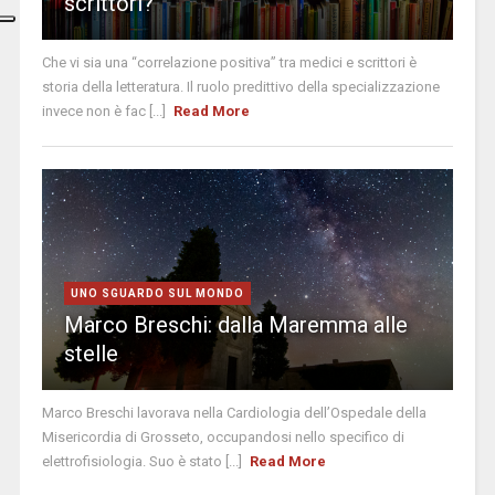
scrittori?
Che vi sia una “correlazione positiva” tra medici e scrittori è
storia della letteratura. Il ruolo predittivo della specializzazione
invece non è fac [...]
Read More
UNO SGUARDO SUL MONDO
Marco Breschi: dalla Maremma alle
stelle
Marco Breschi lavorava nella Cardiologia dell’Ospedale della
Misericordia di Grosseto, occupandosi nello specifico di
elettrofisiologia. Suo è stato [...]
Read More