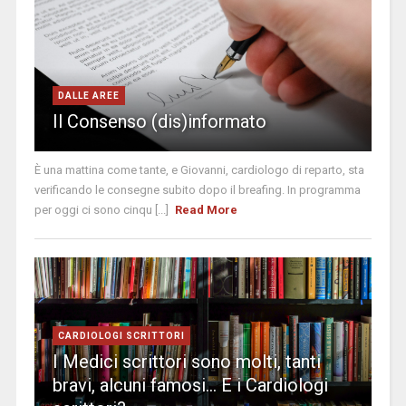
DALLE AREE
Il Consenso (dis)informato
È una mattina come tante, e Giovanni, cardiologo di reparto, sta
verificando le consegne subito dopo il breafing. In programma
per oggi ci sono cinqu [...]
Read More
CARDIOLOGI SCRITTORI
I Medici scrittori sono molti, tanti
bravi, alcuni famosi… E i Cardiologi