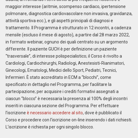
maggior interesse (aritmie, scompenso cardiaco, ipertensione
polmonare, diagnostica cardiovascolare non invasiva, gravidanza,
attività sportiva ecc.), e gli aspetti principali di diagnosi e
trattamento. Il Programma è strutturato in 12 incontri, a cadenza
mensile (escluso il mese di agosto), a partire dal 28 marzo 2022,
in formato webinar, ognuno dei quali centrato su un argomento
differente. Il paziente GUCH è per definizione un paziente
“trasversale”, di interesse polispecialistico; il Corso è rivolto a
Cardiologi, Cardiochirurghi, Radiologi, Anestesisti-Rianimatori,
Ginecologi, Ematologi, Medici dello Sport, Pediatri, Tecnici,
Infermieri. È stato accreditato in ECM a “blocchi”, come
specificato in dettaglio nel Programma, per facilitare la
partecipazione; per acquisire i crediti formativi assegnati a
ciascun “blocco” è necessaria la presenza al 100% degli incontri
inseriti in ciascuna sezione del Programma. Per effettuare
l’iscrizione
è necessario accedere al sito
, dove è pubblicato il
Corso e procedere con l’iscrizione on-line inserendo i dati richiesti.
L’iscrizione è richiesta per ogni singolo blocco.