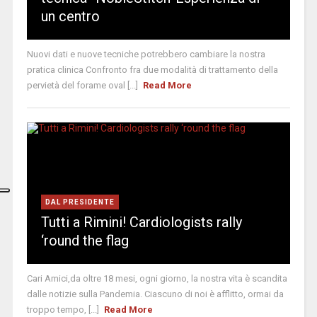
un centro
Nuovi dati e nuove tecniche potrebbero cambiare la nostra
pratica clinica Confronto fra due modalità di trattamento della
pervietà del forame oval [...]
Read More
DAL PRESIDENTE
Tutti a Rimini! Cardiologists rally
‘round the flag
Cari Amici,da oltre 18 mesi, ogni giorno, la nostra vita è scandita
dalle notizie sulla Pandemia. Ciascuno di noi è afflitto, ormai da
troppo tempo, [...]
Read More