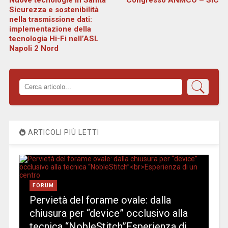
Nuove tecnologie in Sanità
Congresso ANMCO – SIC
Sicurezza e sostenibilità
nella trasmissione dati:
implementazione della
tecnologia Hi-Fi nell’ASL
Napoli 2 Nord
ARTICOLI PIÙ LETTI
FORUM
Pervietà del forame ovale: dalla
chiusura per “device” occlusivo alla
tecnica “NobleStitch”Esperienza di