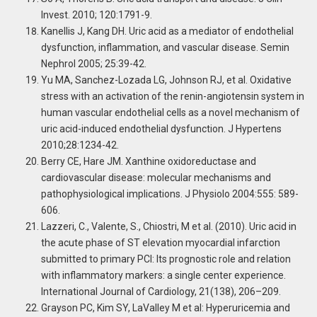
Invest. 2010; 120:1791-9.
Kanellis J, Kang DH. Uric acid as a mediator of endothelial
dysfunction, inflammation, and vascular disease. Semin
Nephrol 2005; 25:39-42.
Yu MA, Sanchez-Lozada LG, Johnson RJ, et al. Oxidative
stress with an activation of the renin-angiotensin system in
human vascular endothelial cells as a novel mechanism of
uric acid-induced endothelial dysfunction. J Hypertens
2010;28:1234-42.
Berry CE, Hare JM. Xanthine oxidoreductase and
cardiovascular disease: molecular mechanisms and
pathophysiological implications. J Physiolo 2004:555: 589-
606.
Lazzeri, C., Valente, S., Chiostri, M et al. (2010). Uric acid in
the acute phase of ST elevation myocardial infarction
submitted to primary PCI: Its prognostic role and relation
with inflammatory markers: a single center experience.
International Journal of Cardiology, 21(138), 206–209.
Grayson PC, Kim SY, LaValley M et al: Hyperuricemia and