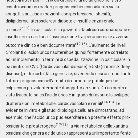
costituiscono un marker prognostico ben consolidato sia in
soggetti sani, che in pazienti con ipertensione, obesità,
dislipidemia, aterosclerosi, diabete e insufficienza renale
(7-11)
cronica
. In particolare, in pazienti stabili con coronaropatie e
insufficienza cardiaca, l’associazione tra iperuricemia e avverso
(12,13)
outcome clinico è ben documentata
. L’aumento dei livelli
circolanti di acido urico risulterebbe quindi fortemente correlato
ad un incremento in termini di ospedalizzazione, in particolare in
pazienti con CVD (Cardiovascular disease) e CKD (chronic kidney
disease), e di mortalità in generale, divenendo così un importante
fattore prognostico nell’ambito di numerose patologie che
colpiscono prevalentemente il soggetto anziano. Da un punto di
vista fisiopatologico l’acido urico è in grado di favorire lo sviluppo
(14-16)
di alterazioni metaboliche, cardiovascolari e renali
. Le
evidenze in vitro e gli studi di biologia cellulare dimostrano, ad
esempio, che l’acido urico può esercitare un potente effetto pro-
(17-19)
ossidante e proaterogeno
: la via metabolica della xantina
ossidasi che genera acido urico rappresenta un’importante fonte