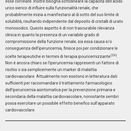
esse correlate. Inoltre bisogna sottolineare la capacità dell’acido
urico sierico di influire sulla funzionalità renale, che
probabilmente inizia a manifestarsi al di sotto del suo limite di
solubilità, risultando indipendente dal deposito di cristalli di urato
monosodico. Questo aspetto è di non trascurabile rilevanza
clinica in quanto la presenza di un variabile grado di
compromissione della funzione renale, sia essa causa e/o
conseguenza dell’iperuricemia, finisce poi per condizionare le
(26)
scelte terapeutiche in termini di terapia ipouricemizzante
.
Non è ancora chiaro se l’iperuricemia rappresenti un fattore di
rischio o sia semplicemente un marker di malattia
cardiovascolare. Attualmente non esistono in letteratura dati
sufficienti per raccomandare il trattamento farmacologico
dell’iperuricemia asintomatica per la prevenzione primaria e
secondaria della malattia cardiovascolare, nonostante sembri
possa esercitare un possibile effetto benefico sull’apparato
cardiovascolare.