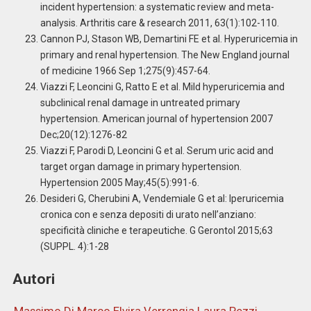
incident hypertension: a systematic review and meta-
analysis. Arthritis care & research 2011, 63(1):102-110.
Cannon PJ, Stason WB, Demartini FE et al. Hyperuricemia in
primary and renal hypertension. The New England journal
of medicine 1966 Sep 1;275(9):457-64.
Viazzi F, Leoncini G, Ratto E et al. Mild hyperuricemia and
subclinical renal damage in untreated primary
hypertension. American journal of hypertension 2007
Dec;20(12):1276-82
Viazzi F, Parodi D, Leoncini G et al. Serum uric acid and
target organ damage in primary hypertension.
Hypertension 2005 May;45(5):991-6.
Desideri G, Cherubini A, Vendemiale G et al: Iperuricemia
cronica con e senza depositi di urato nell’anziano:
specificità cliniche e terapeutiche. G Gerontol 2015;63
(SUPPL. 4):1-28
Autori
Massimo Di Marco
Elvira Verrengia
Laura Pezzi