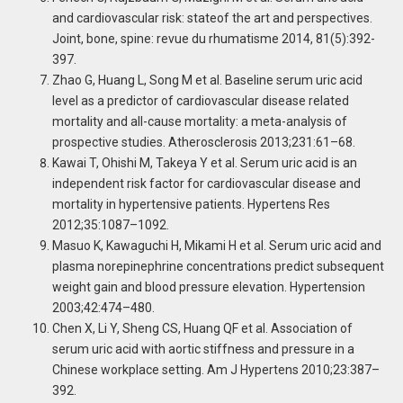
and cardiovascular risk: stateof the art and perspectives.
Joint, bone, spine: revue du rhumatisme 2014, 81(5):392-
397.
Zhao G, Huang L, Song M et al. Baseline serum uric acid
level as a predictor of cardiovascular disease related
mortality and all-cause mortality: a meta-analysis of
prospective studies. Atherosclerosis 2013;231:61–68.
Kawai T, Ohishi M, Takeya Y et al. Serum uric acid is an
independent risk factor for cardiovascular disease and
mortality in hypertensive patients. Hypertens Res
2012;35:1087–1092.
Masuo K, Kawaguchi H, Mikami H et al. Serum uric acid and
plasma norepinephrine concentrations predict subsequent
weight gain and blood pressure elevation. Hypertension
2003;42:474–480.
Chen X, Li Y, Sheng CS, Huang QF et al. Association of
serum uric acid with aortic stiffness and pressure in a
Chinese workplace setting. Am J Hypertens 2010;23:387–
392.