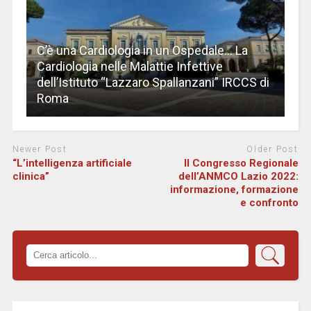
C’è una Cardiologia in un Ospedale… La
Cardiologia nelle Malattie Infettive
dell’Istituto “Lazzaro Spallanzani” IRCCS di
Roma
Newer Post
Older Post
“L’intelligenza artificiale
Il Congresso Regionale
clinica”
dell’ANMCO Lazio 2022:
informazione, formazione
e confronto