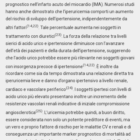
prognostico nell’infarto acuto del miocardio (IMA). Numerosi studi
hanno anche dimostrato che l’iperuricemia comporti un aumento
del rischio di sviluppo dell’ipertensione, indipendentemente da
(14,22)
altri fattori
. Tale percentuale aumenta nei soggetti in
(23)
trattamento con diuretici
. La forza della relazione tra livelli
sierici di acido urico e ipertensione diminuisce con l’avanzare
dell’età dei pazienti e della durata dell’ipertensione, suggerendo
che l’acido urico potrebbe essere più rilevante nei soggetti giovani
(14,22)
con insorgenza precoce di ipertensione
. È inoltre da
ricordare come sia da tempo dimostrata una relazione diretta tra
iperuricemia lieve e danno d’organo ipertensivo a livello renale,
(24)
cardiaco e vascolare periferico
. I soggetti ipertesi con livelli di
acido urico più elevato presentano inoltre un incremento delle
resistenze vascolari renali indicative di iniziale compromissione
(25)
angiosclerotica
. L’uricemia potrebbe quindi, a buon diritto,
essere considerata non solo un potente predittore di eventi, ma
un vero e proprio fattore di rischio per le malattie CV e renali e di
conseguenza un importante marker prognostico di mortalità ad