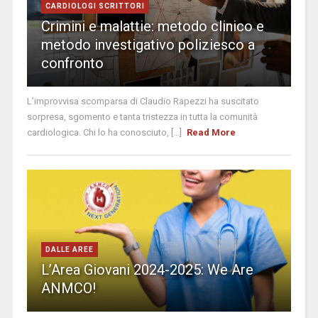
CARDIOLOGI SCRITTORI
Crimini e malattie: metodo clinico e
metodo investigativo poliziesco a
confronto
L’improvvisa scomparsa di Claudio Rapezzi ha suscitato
sorpresa, sgomento e tanta tristezza in tutta la comunità
cardiologica. Chi lo ha conosciuto, [...]
Read More
DALLE AREE
L’Area Giovani 2024-2025: We Are
ANMCO!