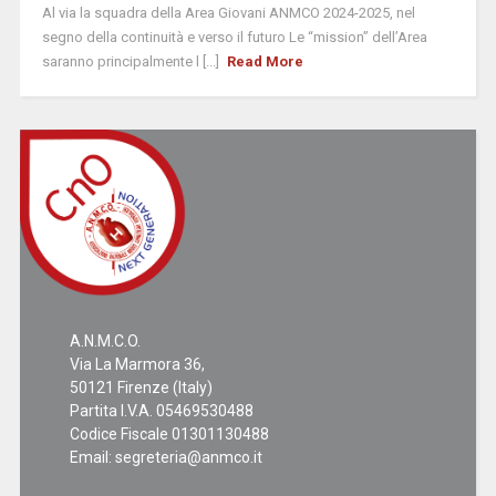
Al via la squadra della Area Giovani ANMCO 2024-2025, nel
segno della continuità e verso il futuro Le “mission” dell’Area
saranno principalmente l [...]
Read More
A.N.M.C.O.
Via La Marmora 36,
50121 Firenze (Italy)
Partita I.V.A. 05469530488
Codice Fiscale 01301130488
Email:
segreteria@anmco.it