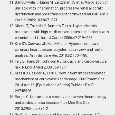
Bandukwala F, Huang M, Zaltzman JS et al. Association of
uric acid with inflammation, progressive renal allograft
dysfunction and post-transplant cardiovascular risk. Am J
Cardiol 2009;103:867–871.
Niizeki T, Takeishi Y, Arimoto T et al. Hyperuricemia
associated with high cardiac event rates in the elderly with
chronic heart failure. J Cardiol 2006;47:219–228.
Kim SY, Guevara JP, Kim KM et al. Hyperuricemia and
coronary heart disease: a systematic review and meta-
analysis. Arthritis Care Res 2010;62:170–180.
Feig DI, Kang DH, Johnson RJ. Uric acid and cardiovascular
risk. N Engl J Med 2008;359:1811
Grassi D, Desideri G, Ferri C. New insight into uraterelated
mechanism of cardiovascular damage. Curr Pharm Des
2014 Apr 16. [Epub ahead of print] PubMed PMID:
24745926.
Borghi C. Uric acid as a crossover between rheumatology
and cardiovascular disease. Curr Med Res Opin
2013;29(Suppl3):1-2.
So A, Thorens B. Uric acid transport and disease. J Clin