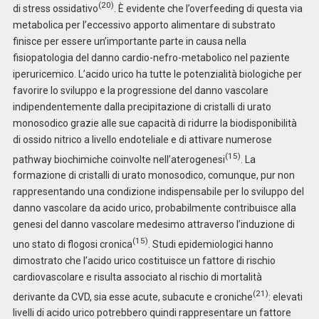
(20)
di stress ossidativo
. È evidente che l’overfeeding di questa via
metabolica per l’eccessivo apporto alimentare di substrato
finisce per essere un’importante parte in causa nella
fisiopatologia del danno cardio-nefro-metabolico nel paziente
iperuricemico. L’acido urico ha tutte le potenzialità biologiche per
favorire lo sviluppo e la progressione del danno vascolare
indipendentemente dalla precipitazione di cristalli di urato
monosodico grazie alle sue capacità di ridurre la biodisponibilità
di ossido nitrico a livello endoteliale e di attivare numerose
(15)
pathway biochimiche coinvolte nell’aterogenesi
. La
formazione di cristalli di urato monosodico, comunque, pur non
rappresentando una condizione indispensabile per lo sviluppo del
danno vascolare da acido urico, probabilmente contribuisce alla
genesi del danno vascolare medesimo attraverso l’induzione di
(15)
uno stato di flogosi cronica
. Studi epidemiologici hanno
dimostrato che l’acido urico costituisce un fattore di rischio
cardiovascolare e risulta associato al rischio di mortalità
(21)
derivante da CVD, sia esse acute, subacute e croniche
: elevati
livelli di acido urico potrebbero quindi rappresentare un fattore