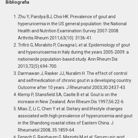
Bibliografia
Zhu Y, Pandya BJ, Choi HK. Prevalence of gout and
hyperuricemia in the US general population: the National
Health and Nutrition Examination Survey 2007-2008.
Arthritis Rheum 2011;63(10): 3136-41.
Trifirò G, Morabito P, Cavagna L et al. Epidemiology of gout
and hyperuricaemia in Italy during the years 2005-2009: a
nationwide population-based study. Ann Rheum Dis
2013;72(5):694-700.
Darmawan J, Rasker JJ, Nuralim H. The effect of control
and selfmedication of chronic gout in a developing country.
Outcome after 10 years. J Rheumatol 2003;30:2437-43.
Klemp P, Stansfield SA, Castle B et al. Gout is on the
increase in New Zealand. Ann Rheum Dis 1997;56:22-6.
Miao Z, Li C, Chen Y et al. Dietary and lifestyle changes
associated with high prevalence of hyperuricemia and gout
in the Shandong coastal cities of Eastern China. J
Rheumatol 2008; 35:1859-64.
Fenech G, Rajzbaum G, Mazighi M et al: Serum uric acid