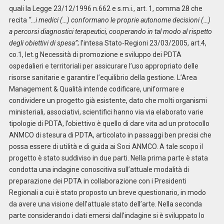
quali la Legge 23/12/1996 n.662 e s.m.i., art. 1, comma 28 che
recita
“…i medici (…) conformano le proprie autonome decisioni (…)
a percorsi diagnostici terapeutici, cooperando in tal modo al rispetto
degli obiettivi di spesa”
; l’intesa Stato-Regioni 23/03/2005, art.4,
co.1, let.g Necessità di promozione e sviluppo dei PDTA
ospedalieri e territoriali per assicurare l’uso appropriato delle
risorse sanitarie e garantire l’equilibrio della gestione. L’Area
Management & Qualità intende codificare, uniformare e
condividere un progetto già esistente, dato che molti organismi
ministeriali, associativi, scientifici hanno via via elaborato varie
tipologie di PDTA, l’obiettivo è quello di dare vita ad un protocollo
ANMCO di stesura di PDTA, articolato in passaggi ben precisi che
possa essere di utilità e di guida ai Soci ANMCO. A tale scopo il
progetto è stato suddiviso in due parti. Nella prima parte è stata
condotta una indagine conoscitiva sull’attuale modalità di
preparazione dei PDTA in collaborazione con i Presidenti
Regionali a cui è stato proposto un breve questionario, in modo
da avere una visione dell’attuale stato dell’arte. Nella seconda
parte considerando i dati emersi dall’indagine si è sviluppato lo