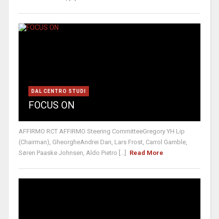
DAL CENTRO STUDI
FOCUS ON
AFFIRMO RCT AFFIRMO Steering CommitteeGregory YH Lip
(Chairman), GheorgheAndrei Dan, Lars Frost, Carrol Gamble,
Søren Paaske Johnsen, Aldo Pietro [...]
Read More