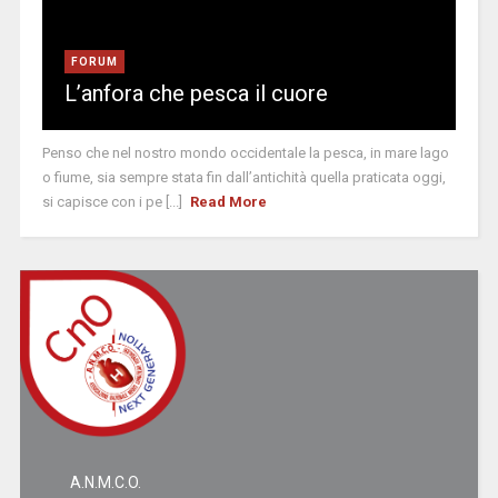
FORUM
L’anfora che pesca il cuore
Penso che nel nostro mondo occidentale la pesca, in mare lago
o fiume, sia sempre stata fin dall’antichità quella praticata oggi,
si capisce con i pe [...]
Read More
A.N.M.C.O.