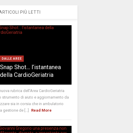
ARTICOLI PIÙ LETTI
DALLE AREE
Snap Shot… l’istantanea
della CardioGeriatria
nuova rubrica dell’Area CardioGeriatria
 strumento di aiuto e aggiornamento da
lizzare sia in corsia che in ambulatorio
la gestione de [...]
Read More