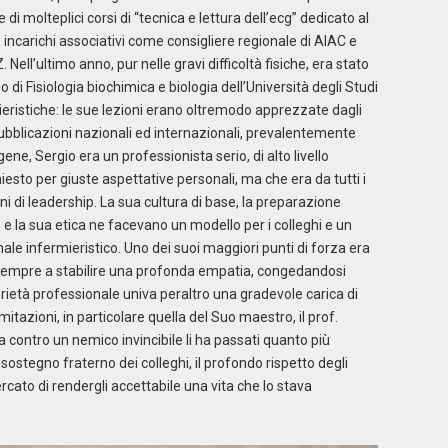
i molteplici corsi di “tecnica e lettura dell’ecg” dedicato al
 incarichi associativi come consigliere regionale di AIAC e
Nell’ultimo anno, pur nelle gravi difficoltà fisiche, era stato
di Fisiologia biochimica e biologia dell’Università degli Studi
ieristiche: le sue lezioni erano oltremodo apprezzate dagli
bblicazioni nazionali ed internazionali, prevalentemente
gene, Sergio era un professionista serio, di alto livello
iesto per giuste aspettative personali, ma che era da tutti i
ni di leadership. La sua cultura di base, la preparazione
ne e la sua etica ne facevano un modello per i colleghi e un
ale infermieristico. Uno dei suoi maggiori punti di forza era
va sempre a stabilire una profonda empatia, congedandosi
erietà professionale univa peraltro una gradevole carica di
itazioni, in particolare quella del Suo maestro, il prof.
tta contro un nemico invincibile li ha passati quanto più
 sostegno fraterno dei colleghi, il profondo rispetto degli
rcato di rendergli accettabile una vita che lo stava