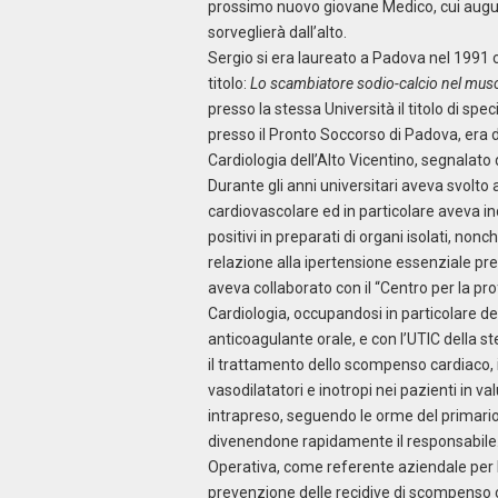
prossimo nuovo giovane Medico, cui augur
sorveglierà dall’alto.
Sergio si era laureato a Padova nel 1991 
titolo:
Lo scambiatore sodio-calcio nel musco
presso la stessa Università il titolo di spe
presso il Pronto Soccorso di Padova, era 
Cardiologia dell’Alto Vicentino, segnalato
Durante gli anni universitari aveva svolto 
cardiovascolare ed in particolare aveva ind
positivi in preparati di organi isolati, non
relazione alla ipertensione essenziale p
aveva collaborato con il “Centro per la pro
Cardiologia, occupandosi in particolare de
anticoagulante orale, e con l’UTIC della s
il trattamento dello scompenso cardiaco, 
vasodilatatori e inotropi nei pazienti in v
intrapreso, seguendo le orme del primario Dr
divenendone rapidamente il responsabile.
Operativa, come referente aziendale per l’
prevenzione delle recidive di scompenso ca