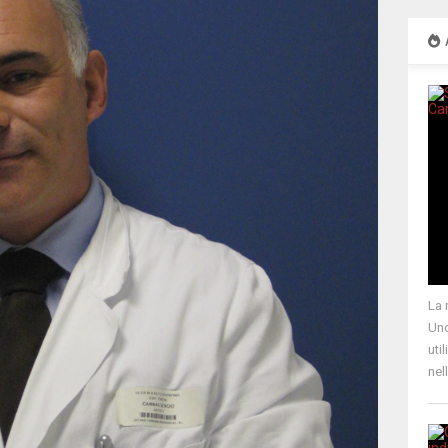
La 
Uno
uti
nel