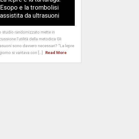
Esopo e la trombolisi
assistita da ultrasuoni
 studio randomizzato mette in
cussione l’utilità della metodica Gli
rasuoni sono davvero necessari? “La lepre
giorno si vantava con [...]
Read More