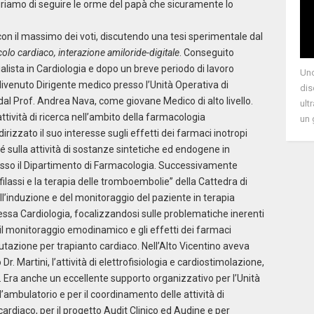
iamo di seguire le orme del papà che sicuramente lo
con il massimo dei voti, discutendo una tesi sperimentale dal
lo cardiaco, interazione amiloride-digitale
. Conseguito
cialista in Cardiologia e dopo un breve periodo di lavoro
Uno
divenuto Dirigente medico presso l’Unità Operativa di
dis
 dal Prof. Andrea Nava, come giovane Medico di alto livello.
ult
attività di ricerca nell’ambito della farmacologia
un 
irizzato il suo interesse sugli effetti dei farmaci inotropi
ché sulla attività di sostanze sintetiche ed endogene in
resso il Dipartimento di Farmacologia. Successivamente
filassi e la terapia delle tromboembolie” della Cattedra di
ll’induzione e del monitoraggio del paziente in terapia
tessa Cardiologia, focalizzandosi sulle problematiche inerenti
il monitoraggio emodinamico e gli effetti dei farmaci
alutazione per trapianto cardiaco. Nell’Alto Vicentino aveva
. Martini, l’attività di elettrofisiologia e cardiostimolazione,
 Era anche un eccellente supporto organizzativo per l’Unità
ambulatorio e per il coordinamento delle attività di
rdiaco, per il progetto Audit Clinico ed Audine e per