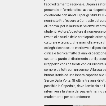
l’accreditamento regionale. Organizzatore d
personale infermieristico, aveva ricoperto
collaborato con ANMCO per gli studi BLITZ. 
nominato Professore a Contratto del corso 
di Padova, per la laurea in Scienze Inferm
studenti. Autore/coautore di numerose pu
rivolte allo studio delle cardiopatie aritmo
culturale e tecnico, che mai nulla aveva ch
colleghi riconosciuto meritevole di posizio
clinica e tecnica frutto di anni di dedizio
costante punto di riferimento per il person
il rapporto con i pazienti, con cui riusci
sempre da tutti con un sorriso. Alla sua s
humor, ironia ed una innata capacità alle im
Sergio Dalla Volta. Gli ultimi tre anni di lo
possibile in Ospedale, dove l’amicizia ed il
infermieri e la stima dei pazienti hanno ce
crudelmente per abbandonare.