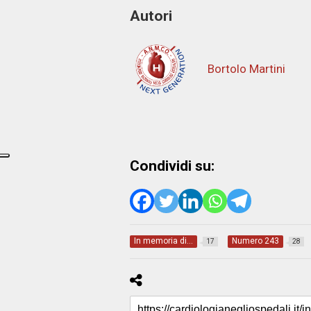
Autori
Bortolo Martini
Condividi su:
In memoria di…
Numero 243
17
28