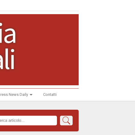
ress News Daily
Contatti