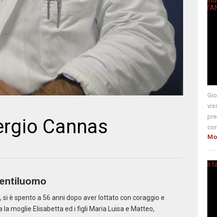
Gio
vis
pre
Sergio Cannas
com
Mo
gentiluomo
, si è spento a 56 anni dopo aver lottato con coraggio e
 la moglie Elisabetta ed i figli Maria Luisa e Matteo,