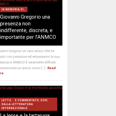
IN MEMORIA DI…
Giovanni Gregorio una
presenza non
indifferente, discreta, e
importante per l’ANMCO
vanni Gregorio un caro amico che ha
suto con passione ed entusiasmo la sua
senza in ANMCO È veramente difficile
memorare un amico scom [...]
Read
re
LETTO... E COMMENTATO. ECHI
DALLA LETTERATURA
INTERNAZIONALE
La lepre e la tartaruga: