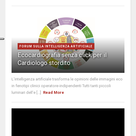
FORUM SULLA INTELLIGENZA ARTIFICIALE
Ecocardiografia senza click per il
Cardiologo stordito
L’intelligenza artificiale trasforma le opinioni delle immagini eco
in fenotipi clinici operatore-indipendenti Tutti tanti piccoli
luminari dell’e [...]
Read More