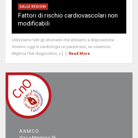
DALLE REGIONI
Fattori di rischio cardiovascolari non
modificabili
Utilizziamo tutti gli strumenti che abbiamo a disposizione
Viviamo oggi in cardiologia un paradosso, un ossimoro.
Migliora l’iter diagnostico, c [...]
Read More
A.N.M.C.O.
Via La Marmora 36,