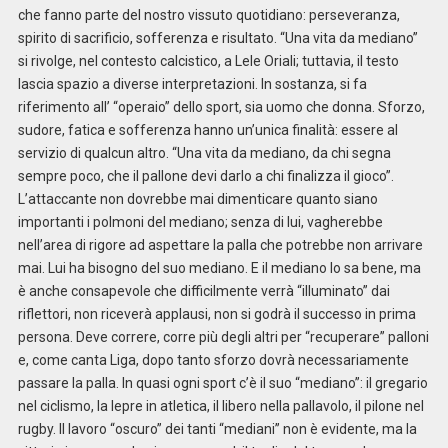
che fanno parte del nostro vissuto quotidiano: perseveranza,
spirito di sacrificio, sofferenza e risultato. “Una vita da mediano”
si rivolge, nel contesto calcistico, a Lele Oriali; tuttavia, il testo
lascia spazio a diverse interpretazioni. In sostanza, si fa
riferimento all’ “operaio” dello sport, sia uomo che donna. Sforzo,
sudore, fatica e sofferenza hanno un’unica finalità: essere al
servizio di qualcun altro. “Una vita da mediano, da chi segna
sempre poco, che il pallone devi darlo a chi finalizza il gioco”.
L’attaccante non dovrebbe mai dimenticare quanto siano
importanti i polmoni del mediano; senza di lui, vagherebbe
nell’area di rigore ad aspettare la palla che potrebbe non arrivare
mai. Lui ha bisogno del suo mediano. E il mediano lo sa bene, ma
è anche consapevole che difficilmente verrà “illuminato” dai
riflettori, non riceverà applausi, non si godrà il successo in prima
persona. Deve correre, corre più degli altri per “recuperare” palloni
e, come canta Liga, dopo tanto sforzo dovrà necessariamente
passare la palla. In quasi ogni sport c’è il suo “mediano”: il gregario
nel ciclismo, la lepre in atletica, il libero nella pallavolo, il pilone nel
rugby. Il lavoro “oscuro” dei tanti “mediani” non è evidente, ma la