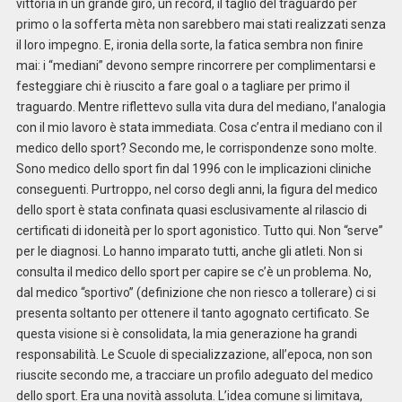
vittoria in un grande giro, un record, il taglio del traguardo per
primo o la sofferta mèta non sarebbero mai stati realizzati senza
il loro impegno. E, ironia della sorte, la fatica sembra non finire
mai: i “mediani” devono sempre rincorrere per complimentarsi e
festeggiare chi è riuscito a fare goal o a tagliare per primo il
traguardo. Mentre riflettevo sulla vita dura del mediano, l’analogia
con il mio lavoro è stata immediata. Cosa c’entra il mediano con il
medico dello sport? Secondo me, le corrispondenze sono molte.
Sono medico dello sport fin dal 1996 con le implicazioni cliniche
conseguenti. Purtroppo, nel corso degli anni, la figura del medico
dello sport è stata confinata quasi esclusivamente al rilascio di
certificati di idoneità per lo sport agonistico. Tutto qui. Non “serve”
per le diagnosi. Lo hanno imparato tutti, anche gli atleti. Non si
consulta il medico dello sport per capire se c’è un problema. No,
dal medico “sportivo” (definizione che non riesco a tollerare) ci si
presenta soltanto per ottenere il tanto agognato certificato. Se
questa visione si è consolidata, la mia generazione ha grandi
responsabilità. Le Scuole di specializzazione, all’epoca, non son
riuscite secondo me, a tracciare un profilo adeguato del medico
dello sport. Era una novità assoluta. L’idea comune si limitava,