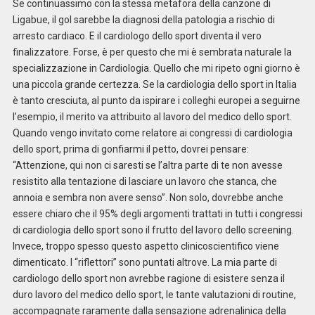
Se continuassimo con la stessa metafora della canzone di
Ligabue, il gol sarebbe la diagnosi della patologia a rischio di
arresto cardiaco. E il cardiologo dello sport diventa il vero
finalizzatore. Forse, è per questo che mi è sembrata naturale la
specializzazione in Cardiologia. Quello che mi ripeto ogni giorno è
una piccola grande certezza. Se la cardiologia dello sport in Italia
è tanto cresciuta, al punto da ispirare i colleghi europei a seguirne
l’esempio, il merito va attribuito al lavoro del medico dello sport.
Quando vengo invitato come relatore ai congressi di cardiologia
dello sport, prima di gonfiarmi il petto, dovrei pensare:
“Attenzione, qui non ci saresti se l’altra parte di te non avesse
resistito alla tentazione di lasciare un lavoro che stanca, che
annoia e sembra non avere senso”. Non solo, dovrebbe anche
essere chiaro che il 95% degli argomenti trattati in tutti i congressi
di cardiologia dello sport sono il frutto del lavoro dello screening.
Invece, troppo spesso questo aspetto clinicoscientifico viene
dimenticato. I “riflettori” sono puntati altrove. La mia parte di
cardiologo dello sport non avrebbe ragione di esistere senza il
duro lavoro del medico dello sport, le tante valutazioni di routine,
accompagnate raramente dalla sensazione adrenalinica della