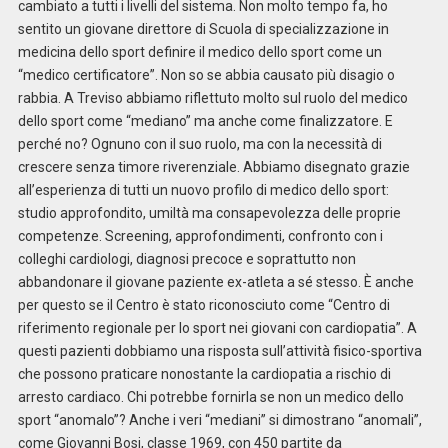
cambiato a tutti i livelli del sistema. Non molto tempo fa, ho
sentito un giovane direttore di Scuola di specializzazione in
medicina dello sport definire il medico dello sport come un
“medico certificatore”. Non so se abbia causato più disagio o
rabbia. A Treviso abbiamo riflettuto molto sul ruolo del medico
dello sport come “mediano” ma anche come finalizzatore. E
perché no? Ognuno con il suo ruolo, ma con la necessità di
crescere senza timore riverenziale. Abbiamo disegnato grazie
all’esperienza di tutti un nuovo profilo di medico dello sport:
studio approfondito, umiltà ma consapevolezza delle proprie
competenze. Screening, approfondimenti, confronto con i
colleghi cardiologi, diagnosi precoce e soprattutto non
abbandonare il giovane paziente ex-atleta a sé stesso. È anche
per questo se il Centro è stato riconosciuto come “Centro di
riferimento regionale per lo sport nei giovani con cardiopatia”. A
questi pazienti dobbiamo una risposta sull’attività fisico-sportiva
che possono praticare nonostante la cardiopatia a rischio di
arresto cardiaco. Chi potrebbe fornirla se non un medico dello
sport “anomalo”? Anche i veri “mediani” si dimostrano “anomali”,
come Giovanni Bosi, classe 1969, con 450 partite da