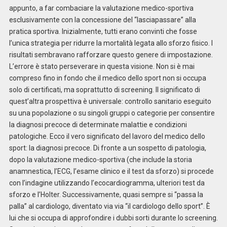
appunto, a far combaciare la valutazione medico-sportiva
esclusivamente con la concessione del “lasciapassare” alla
pratica sportiva. Inizialmente, tutti erano convinti che fosse
l’unica strategia per ridurre la mortalità legata allo sforzo fisico. I
risultati sembravano rafforzare questo genere di impostazione.
L’errore è stato perseverare in questa visione. Non si è mai
compreso fino in fondo che il medico dello sport non si occupa
solo di certificati, ma soprattutto di screening. Il significato di
quest’altra prospettiva è universale: controllo sanitario eseguito
su una popolazione o su singoli gruppi o categorie per consentire
la diagnosi precoce di determinate malattie e condizioni
patologiche. Ecco il vero significato del lavoro del medico dello
sport: la diagnosi precoce. Di fronte a un sospetto di patologia,
dopo la valutazione medico-sportiva (che include la storia
anamnestica, l’ECG, l’esame clinico e il test da sforzo) si procede
con l’indagine utilizzando l’ecocardiogramma, ulteriori test da
sforzo e l’Holter. Successivamente, quasi sempre si “passa la
palla” al cardiologo, diventato via via “il cardiologo dello sport”. È
lui che si occupa di approfondire i dubbi sorti durante lo screening.