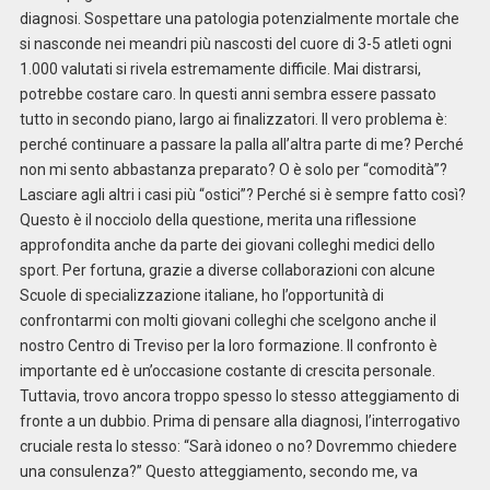
diagnosi. Sospettare una patologia potenzialmente mortale che
si nasconde nei meandri più nascosti del cuore di 3-5 atleti ogni
1.000 valutati si rivela estremamente difficile. Mai distrarsi,
potrebbe costare caro. In questi anni sembra essere passato
tutto in secondo piano, largo ai finalizzatori. Il vero problema è:
perché continuare a passare la palla all’altra parte di me? Perché
non mi sento abbastanza preparato? O è solo per “comodità”?
Lasciare agli altri i casi più “ostici”? Perché si è sempre fatto così?
Questo è il nocciolo della questione, merita una riflessione
approfondita anche da parte dei giovani colleghi medici dello
sport. Per fortuna, grazie a diverse collaborazioni con alcune
Scuole di specializzazione italiane, ho l’opportunità di
confrontarmi con molti giovani colleghi che scelgono anche il
nostro Centro di Treviso per la loro formazione. Il confronto è
importante ed è un’occasione costante di crescita personale.
Tuttavia, trovo ancora troppo spesso lo stesso atteggiamento di
fronte a un dubbio. Prima di pensare alla diagnosi, l’interrogativo
cruciale resta lo stesso: “Sarà idoneo o no? Dovremmo chiedere
una consulenza?” Questo atteggiamento, secondo me, va