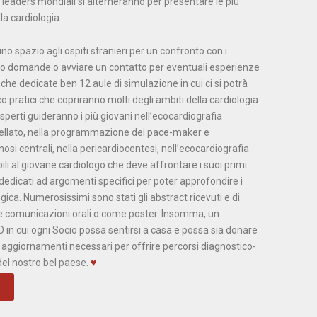
on leaders mondiali si alterneranno per presentare le più
lla cardiologia.
no spazio agli ospiti stranieri per un confronto con i
o domande o avviare un contatto per eventuali esperienze
he dedicate ben 12 aule di simulazione in cui ci si potrà
 pratici che copriranno molti degli ambiti della cardiologia
sperti guideranno i più giovani nell’ecocardiografia
tellato, nella programmazione dei pace-maker e
enosi centrali, nella pericardiocentesi, nell’ecocardiografia
bili al giovane cardiologo che deve affrontare i suoi primi
dedicati ad argomenti specifici per poter approfondire i
gica. Numerosissimi sono stati gli abstract ricevuti e di
 comunicazioni orali o come poster. Insomma, un
in cui ogni Socio possa sentirsi a casa e possa sia donare
li aggiornamenti necessari per offrire percorsi diagnostico-
del nostro bel paese.
♥