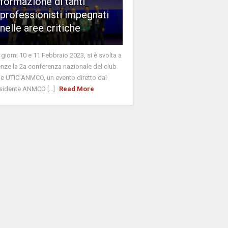
formazione di tanti
professionisti impegnati
nelle aree critiche
 giorni 10 e 11 Febbraio 2023, si è svolta a
enze la 2a conferenza nazionale del club
le UTIC ANMCO, un evento diretto dal
sidente ANMCO [...]
Read More