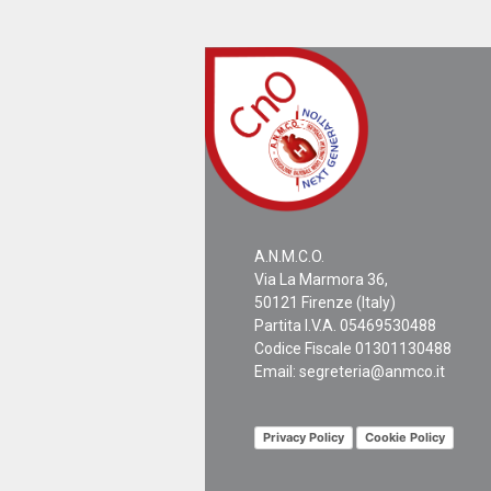
A.N.M.C.O.
Via La Marmora 36,
50121 Firenze (Italy)
Partita I.V.A. 05469530488
Codice Fiscale 01301130488
Email:
segreteria@anmco.it
Privacy Policy
Cookie Policy