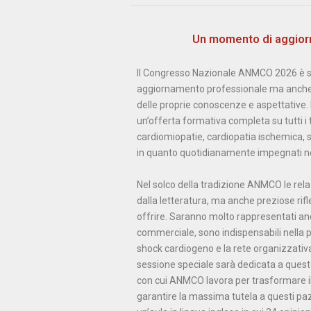
Un momento di aggior
Il Congresso Nazionale ANMCO 2026 è s
aggiornamento professionale ma anche 
delle proprie conoscenze e aspettative. 
un’offerta formativa completa su tutti i 
cardiomiopatie, cardiopatia ischemica, 
in quanto quotidianamente impegnati nel
Nel solco della tradizione ANMCO le re
dalla letteratura, ma anche preziose rifl
offrire. Saranno molto rappresentati an
commerciale, sono indispensabili nella pr
shock cardiogeno e la rete organizzativa 
sessione speciale sarà dedicata a questo 
con cui ANMCO lavora per trasformare il n
garantire la massima tutela a questi pazi