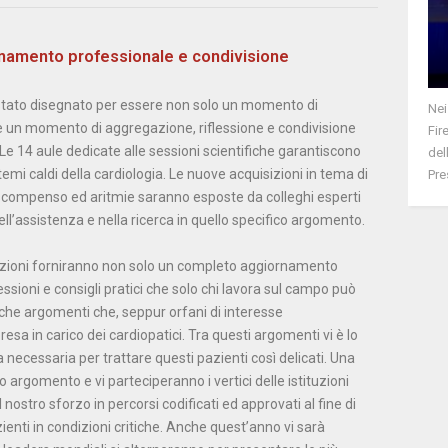
namento professionale e condivisione
tato disegnato per essere non solo un momento di
Nei
un momento di aggregazione, riflessione e condivisione
Fir
Le 14 aule dedicate alle sessioni scientifiche garantiscono
del
temi caldi della cardiologia. Le nuove acquisizioni in tema di
Pre
scompenso ed aritmie saranno esposte da colleghi esperti
l’assistenza e nella ricerca in quello specifico argomento.
lazioni forniranno non solo un completo aggiornamento
essioni e consigli pratici che solo chi lavora sul campo può
che argomenti che, seppur orfani di interesse
esa in carico dei cardiopatici. Tra questi argomenti vi è lo
necessaria per trattare questi pazienti così delicati. Una
argomento e vi parteciperanno i vertici delle istituzioni
ostro sforzo in percorsi codificati ed approvati al fine di
enti in condizioni critiche. Anche quest’anno vi sarà