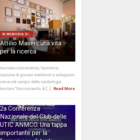
IN MEMORIA DI…
Attilio Maseri, una vita
per la ricerca
muovere conoscenza, favorire la
mazione di giovani meritevoli e sviluppare
ricerca nel campo della cardiologia
ecolare "Raccomando di [...]
Read More
DAL DIRETTIVO
2a Conferenza
Nazionale del Club delle
UTIC ANMCO. Una tappa
importante per la