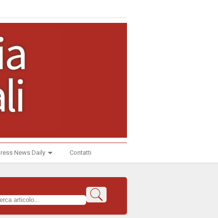
ress News Daily
Contatti