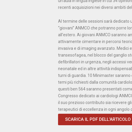
un’aula in lingua inglese in cui 34 opini
recenti acquisizioni nei diversi ambiti de
Al termine delle sessioni sarà dedicato u
“giovani” ANMCO che potranno porre lor
all’estero. Ai giovani ANMCO saranno anc
attivamente cimentare in percorsi teorico
invasiva e di imaging avanzato. Medici e
transesofagea, nel blocco del ganglio s
defibrillatori in urgenza, negli accessi v
neonatale ed in altre attività indispensa
turni di guardia. 10 Minimaster saranno 
temi più richiesti dalla comunità cardiolo
questi ben 564 saranno presentati come
Congresso dedicato ai cardiologi ANMCO 
il suo prezioso contributo sia ricevere g
terapeutici di eccellenza in ogni angolo 
SCARICA IL PDF DELL’ARTICOLO