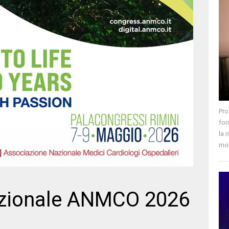
Pro
for
la 
mol
zionale ANMCO 2026