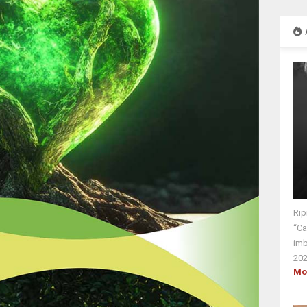
Rip
“Ca
imb
202
Mo