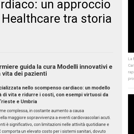
diaco: un approccio
Healthcare tra storia
La 
miere guida la cura Modelli innovativi e
Car
rap
 vita dei pazienti
pro
cializzata nello scompenso cardiaco: un modello
à di vita e ridurre i costi, con esempi virtuosi da
Trieste e Umbria
ome complessa, in costante aumento a causa
ella maggiore sopravvivenza a eventi cardiovascolari acuti.
enti è significativo, con limitazioni nelle attività quotidiane e
 SC comporta un elevato costo per i sistemi sanitari, dovuto