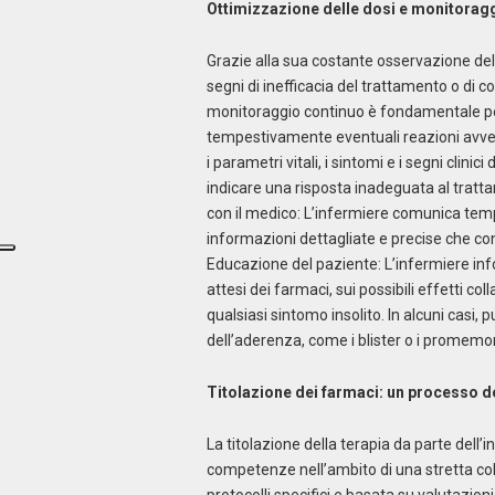
Ottimizzazione delle dosi e monitoraggio
Grazie alla sua costante osservazione del
segni di inefficacia del trattamento o di c
monitoraggio continuo è fondamentale per 
tempestivamente eventuali reazioni avver
i parametri vitali, i sintomi e i segni cli
indicare una risposta inadeguata al tratt
con il medico: L’infermiere comunica tem
informazioni dettagliate e precise che co
Educazione del paziente: L’infermiere info
attesi dei farmaci, sui possibili effetti c
qualsiasi sintomo insolito. In alcuni casi,
dell’aderenza, come i blister o i promemori
Titolazione dei farmaci: un processo d
La titolazione della terapia da parte dell
competenze nell’ambito di una stretta coll
protocolli specifici e basata su valutazioni