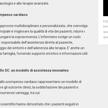
acologici e alle terapie avanzate.
compenso cardiaco
Esp
approccio multidisciplinare e personalizzato, che coinvolga
ter
cipale è migliorare la qualità di vita dei pazienti, ridurre i
qua
olungare la sopravvivenza. L’infermiere svolge un ruolo
qual
 responsabile dell’assistenza diretta al paziente,
gio dei sintomi e dell’aderenza alla terapia. E’ anche un
sua famiglia, fornendo supporto emotivo e informazioni utili
allo SC: un modello di assistenza innovativo
ati allo scompenso cardiaco rappresentano un modello di
re gli outcome clinici, la soddisfazione dei pazienti e
 numerosi vantaggi, tra cui:
 scientifici hanno dimostrato che i pazienti seguiti in