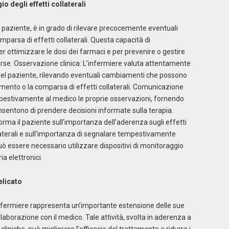
 degli effetti collaterali
 paziente, è in grado di rilevare precocemente eventuali
omparsa di effetti collaterali. Questa capacità di
ottimizzare le dosi dei farmaci e per prevenire o gestire
se. Osservazione clinica: L’infermiere valuta attentamente
nici del paziente, rilevando eventuali cambiamenti che possono
amento o la comparsa di effetti collaterali. Comunicazione
pestivamente al medico le proprie osservazioni, fornendo
nsentono di prendere decisioni informate sulla terapia.
rma il paziente sull’importanza dell’aderenza sugli effetti
ollaterali e sull’importanza di segnalare tempestivamente
 può essere necessario utilizzare dispositivi di monitoraggio
a elettronici.
elicato
’infermiere rappresenta un’importante estensione delle sue
aborazione con il medico. Tale attività, svolta in aderenza a
 cliniche, può migliorare l’efficacia del trattamento e ridurre i