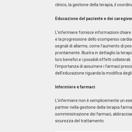
clinico, la gestione della terapia, il coor
Educazione del paziente e dei caregive
L’infermiere fornisce informazioni chiare 
e la progressione dello scompenso cardiaco
segnali di allarme, come l’aumento di peso,
prontamente. Illustra in dettaglio la terap
loro benefici e i possibili effetti collater
l’importanza di assumere i farmaci prescr
dell’educazione riguarda la modifica degli sti
Infermiere e farmaci
L’infermiere non è semplicemente un esec
partner nella gestione della terapia farmac
somministrazione dei farmaci, abbracciando 
sicurezza del trattamento.