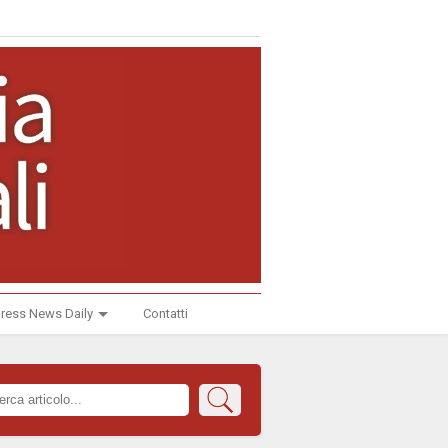
ress News Daily
Contatti