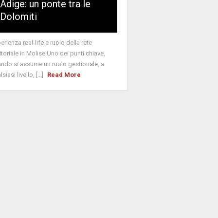
Adige: un ponte tra le
Dolomiti
erienza real-life e ruolo della rete
ritoriale in Molise Uno dei punti chiave,
ndo si assume un ruolo gestionale, a
siasi livello, [...]
Read More