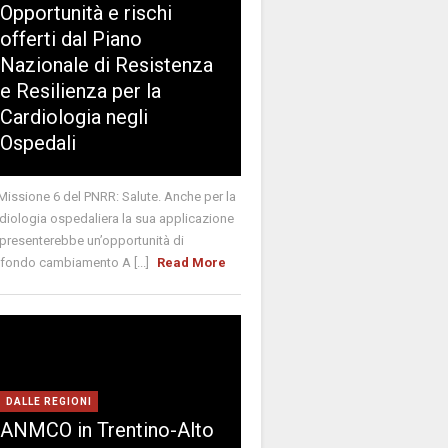
Opportunità e rischi
offerti dal Piano
Nazionale di Resistenza
e Resilienza per la
Cardiologia negli
Ospedali
Missione 6 del PNRR: Salute. Anche per la
diologia ospedaliera la sua applicazione
presenterebbe un’opportunità di
fondo cambiamento A [...]
Read More
DALLE REGIONI
ANMCO in Trentino-Alto