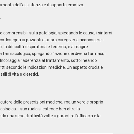
dinamento dell’assistenza e il supporto emotivo.
r
e comprensibili sulla patologia, spiegando le cause, i sintomi
. Insegna ai pazienti e ai loro caregiver a riconoscere i
 la difficoltà respiratoria e l’edema, e a reagire
ia farmacologica, spiegando l’azione dei diversi farmaci, i
ali. Incoraggia l’aderenza al trattamento, sottolineando
itti secondo le indicazioni mediche. Un aspetto cruciale
li di vita e dietetici.
utore delle prescrizioni mediche, ma un vero e proprio
ologica. Il suo ruolo si estende ben oltre la
una serie di attività volte a garantire l’efficacia e la