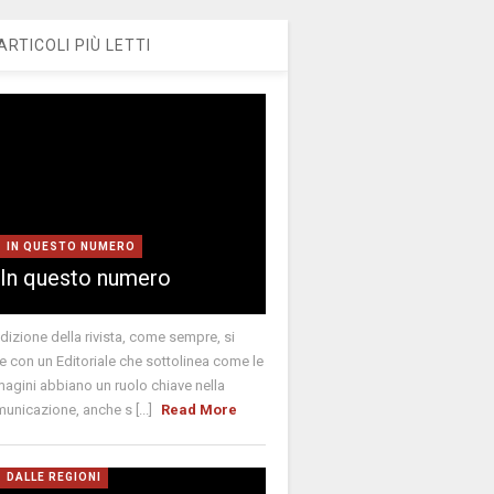
ARTICOLI PIÙ LETTI
IN QUESTO NUMERO
In questo numero
edizione della rivista, come sempre, si
e con un Editoriale che sottolinea come le
agini abbiano un ruolo chiave nella
unicazione, anche s [...]
Read More
DALLE REGIONI