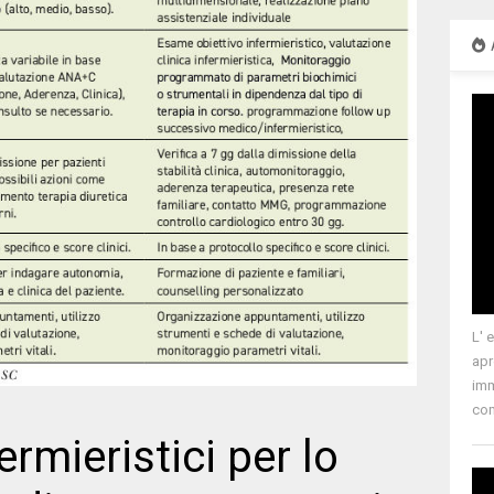
L' 
apr
imm
com
rmieristici per lo