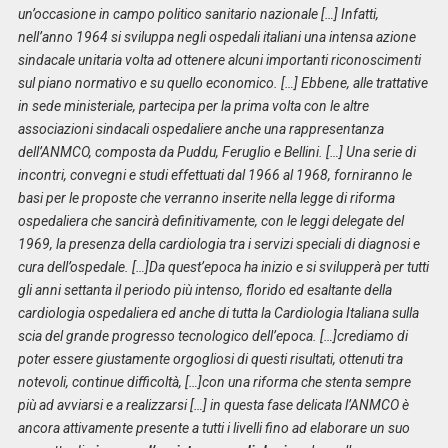
un’occasione in campo politico sanitario nazionale […] Infatti,
nell’anno 1964 si sviluppa negli ospedali italiani una intensa azione
sindacale unitaria volta ad ottenere alcuni importanti riconoscimenti
sul piano normativo e su quello economico. […] Ebbene, alle trattative
in sede ministeriale, partecipa per la prima volta con le altre
associazioni sindacali ospedaliere anche una rappresentanza
dell’ANMCO, composta da Puddu, Feruglio e Bellini. […] Una serie di
incontri, convegni e studi effettuati dal 1966 al 1968, forniranno le
basi per le proposte che verranno inserite nella legge di riforma
ospedaliera che sancirà definitivamente, con le leggi delegate del
1969, la presenza della cardiologia tra i servizi speciali di diagnosi e
cura dell’ospedale. […]Da quest’epoca ha inizio e si svilupperà per tutti
gli anni settanta il periodo più intenso, florido ed esaltante della
cardiologia ospedaliera ed anche di tutta la Cardiologia Italiana sulla
scia del grande progresso tecnologico dell’epoca. […]crediamo di
poter essere giustamente orgogliosi di questi risultati, ottenuti tra
notevoli, continue difficoltà, […]con una riforma che stenta sempre
più ad avviarsi e a realizzarsi […] in questa fase delicata l’ANMCO è
ancora attivamente presente a tutti i livelli fino ad elaborare un suo