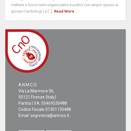
mettere a fuoco temi organizzativi e pratici con ampio spazio ai
giovani Cardiologi Le [...]
Read More
A.N.M.C.O.
Via La Marmora 36,
50121 Firenze (Italy)
Partita I.V.A. 05469530488
Codice Fiscale 01301130488
Email:
segreteria@anmco.it