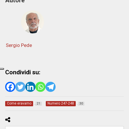
Autore
Sergio Pede
Condividi su:
Come eravamo
Numero 247-248
21
30