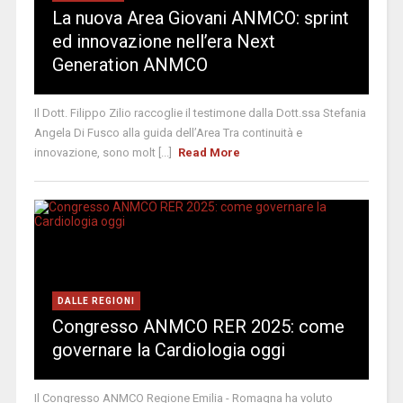
La nuova Area Giovani ANMCO: sprint
ed innovazione nell’era Next
Generation ANMCO
Il Dott. Filippo Zilio raccoglie il testimone dalla Dott.ssa Stefania
Angela Di Fusco alla guida dell’Area Tra continuità e
innovazione, sono molt [...]
Read More
DALLE REGIONI
Congresso ANMCO RER 2025: come
governare la Cardiologia oggi
Il Congresso ANMCO Regione Emilia - Romagna ha voluto