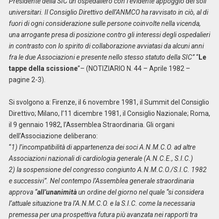
Presidente della SIC un ospedaliero con l’evidente appoggio dei soli
universitari. Il Consiglio Direttivo dell’ANMCO ha ravvisato in ciò, al di
fuori di ogni considerazione sulle persone coinvolte nella vicenda,
una arrogante presa di posizione contro gli interessi degli ospedalieri
in contrasto con lo spirito di collaborazione avviatasi da alcuni anni
fra le due Associazioni e presente nello stesso statuto della SIC”
“
Le
tappe della scissione
”– (NOTIZIARIO N. 44 – Aprile 1982 –
pagine 2-3).
Si svolgono a: Firenze, il 6 novembre 1981, il Summit del Consiglio
Direttivo; Milano, l’11 dicembre 1981, il Consiglio Nazionale; Roma,
il 9 gennaio 1982, l’Assemblea Straordinaria. Gli organi
dell’Associazione deliberano:
“
1) l’incompatibilità di appartenenza dei soci A.N.M.C.O. ad altre
Associazioni nazionali di cardiologia generale (A.N.C.E., S.I.C.)
2) la sospensione del congresso congiunto A.N.M.C.O./S.I.C. 1982
e successivi”. Nel contempo l’Assemblea generale straordinaria
approva “
all’unanimità
un ordine del giorno nel quale “si considera
l’attuale situazione tra l’A.N.M.C.O. e la S.I.C. come la necessaria
premessa per una prospettiva futura più avanzata nei rapporti tra