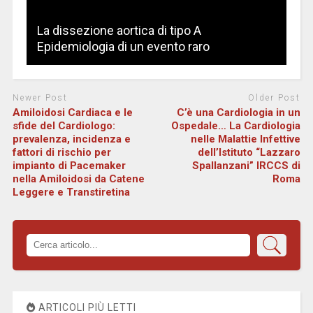
La dissezione aortica di tipo A
Epidemiologia di un evento raro
Newer Post
Older Post
Amiloidosi Cardiaca e le
C’è una Cardiologia in un
sfide del Cardiologo:
Ospedale… La Cardiologia
prevalenza, incidenza e
nelle Malattie Infettive
fattori di rischio per
dell’Istituto “Lazzaro
impianto di Pacemaker
Spallanzani” IRCCS di
nella Amiloidosi da Catene
Roma
Leggere e Transtiretina
ARTICOLI PIÙ LETTI