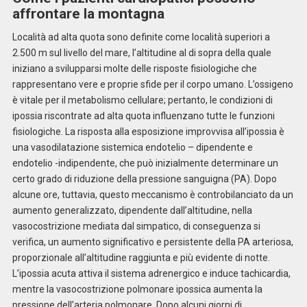
affrontare la montagna
Località ad alta quota sono definite come località superiori a
2.500 m sul livello del mare, l’altitudine al di sopra della quale
iniziano a svilupparsi molte delle risposte fisiologiche che
rappresentano vere e proprie sfide per il corpo umano. L’ossigeno
è vitale per il metabolismo cellulare; pertanto, le condizioni di
ipossia riscontrate ad alta quota influenzano tutte le funzioni
fisiologiche. La risposta alla esposizione improvvisa all’ipossia è
una vasodilatazione sistemica endotelio – dipendente e
endotelio -indipendente, che può inizialmente determinare un
certo grado di riduzione della pressione sanguigna (PA). Dopo
alcune ore, tuttavia, questo meccanismo è controbilanciato da un
aumento generalizzato, dipendente dall’altitudine, nella
vasocostrizione mediata dal simpatico, di conseguenza si
verifica, un aumento significativo e persistente della PA arteriosa,
proporzionale all’altitudine raggiunta e più evidente di notte.
L’ipossia acuta attiva il sistema adrenergico e induce tachicardia,
mentre la vasocostrizione polmonare ipossica aumenta la
pressione dell’arteria polmonare. Dopo alcuni giorni di