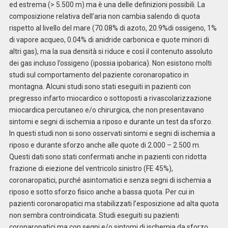
ed estrema (> 5.500 m) ma è una delle definizioni possibili. La
composizione relativa dell’aria non cambia salendo di quota
rispetto al livello del mare (70.08% di azoto, 20.9%di ossigeno, 1%
di vapore acqueo, 0.04% di anidride carbonica e quote minori di
altri gas), ma la sua densità si riduce e così il contenuto assoluto
dei gas incluso l’ossigeno (ipossia ipobarica). Non esistono molti
studi sul comportamento del paziente coronaropatico in
montagna. Alcuni studi sono stati eseguiti in pazienti con
pregresso infarto miocardico o sottoposti a rivascolarizzazione
miocardica percutaneo e/o chirurgica, che non presentavano
sintomi e segni di ischemia a riposo e durante un test da sforzo.
In questi studi non si sono osservati sintomi e segni di ischemia a
riposo e durante sforzo anche alle quote di 2.000 – 2.500 m.
Questi dati sono stati confermati anche in pazienti con ridotta
frazione di eiezione del ventricolo sinistro (FE 45%),
coronaropatici, purché asintomatici e senza segni di ischemia a
riposo e sotto sforzo fisico anche a bassa quota. Per cui in
pazienti coronaropatici ma stabilizzati l’esposizione ad alta quota
non sembra controindicata. Studi eseguiti su pazienti
coronaropatici ma con segni e/o sintomi di ischemia da sforzo