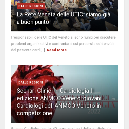
DALLE REGIONI
La Rete Veneta delle UTIC: siamo già
a buon punto!
I responsabili delle UTIC del Veneto si sono riuniti per discutere
problemi organizzativi e confrontarsi sui percorsi assistenziali
del paziente card [...]
Read More
DALLE REGIONI
Scenari Clinici in Cardiologia II
edizione ANMCO Veneto: giovani
Cardiologi dell’ANMCO Veneto in
competizione!
Giovani Cardiologi under 40 rappresentanti delle cardiologie