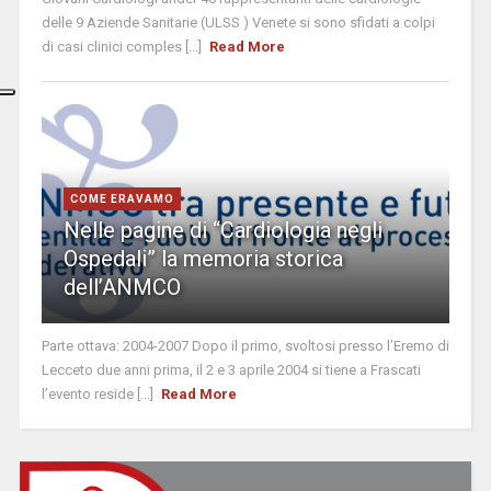
delle 9 Aziende Sanitarie (ULSS ) Venete si sono sfidati a colpi
di casi clinici comples [...]
Read More
COME ERAVAMO
Nelle pagine di “Cardiologia negli
Ospedali” la memoria storica
dell’ANMCO
Parte ottava: 2004-2007 Dopo il primo, svoltosi presso l’Eremo di
Lecceto due anni prima, il 2 e 3 aprile 2004 si tiene a Frascati
l’evento reside [...]
Read More