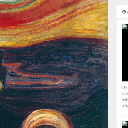
Un 
fis
ini
effe