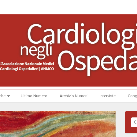
che
Ultimo Numero
Archivio Numeri
Interviste
Cong