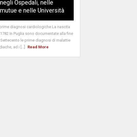
negli Ospedali, nelle
mutue e nelle Università
prime diagnosi cardiologiche La nascita
 1782 In Puglia sono documentate alla fine
 Settecento le prime diagnosi di malattie
diache, ad i [...]
Read More