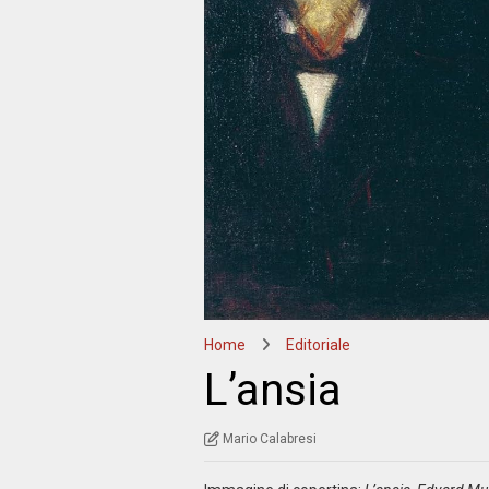
Home
Editoriale
L’ansia
Mario Calabresi