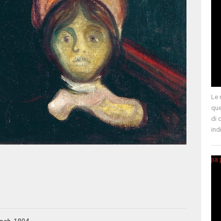
Le 
que
di 
ind