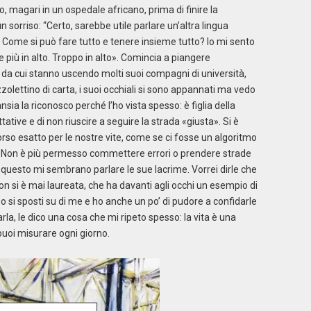
o, magari in un ospedale africano, prima di finire la
 sorriso: “Certo, sarebbe utile parlare un’altra lingua
a? Come si può fare tutto e tenere insieme tutto? Io mi sento
 più in alto. Troppo in alto». Comincia a piangere
a da cui stanno uscendo molti suoi compagni di università,
zolettino di carta, i suoi occhiali si sono appannati ma vedo
sia la riconosco perché l’ho vista spesso: è figlia della
ative e di non riuscire a seguire la strada «giusta». Si è
rso esatto per le nostre vite, come se ci fosse un algoritmo
e. Non è più permesso commettere errori o prendere strade
Di questo mi sembrano parlare le sue lacrime. Vorrei dirle che
on si è mai laureata, che ha davanti agli occhi un esempio di
o si sposti su di me e ho anche un po’ di pudore a confidarle
la, le dico una cosa che mi ripeto spesso: la vita è una
puoi misurare ogni giorno.