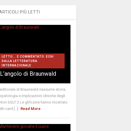
ARTICOLI PIÙ LETTI
LETTO... E COMMENTATO. ECHI
DALLA LETTERATURA
INTERNAZIONALE
L’angolo di Braunwald
editoriale di Braunwald riassume storia,
iopatologia e implicazioni cliniche degli
bitori SGLT 2 Le glifozine hanno mostrato
tti card [...]
Read More