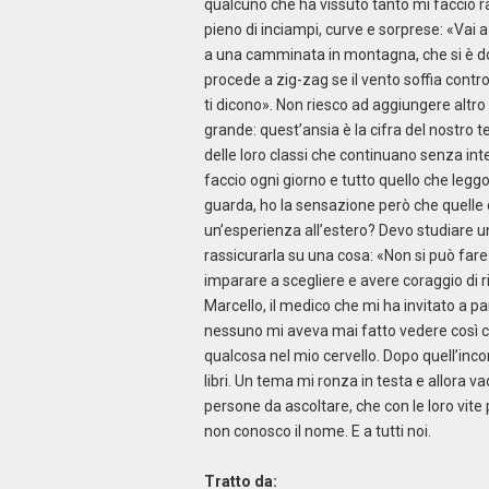
qualcuno che ha vissuto tanto mi faccio r
pieno di inciampi, curve e sorprese: «Vai a
a una camminata in montagna, che si è dovu
procede a zig-zag se il vento soffia contr
ti dicono». Non riesco ad aggiungere altro
grande: quest’ansia è la cifra del nostro te
delle loro classi che continuano senza int
faccio ogni giorno e tutto quello che leggo
guarda, ho la sensazione però che quelle
un’esperienza all’estero? Devo studiare un
rassicurarla su una cosa: «Non si può fare 
imparare a scegliere e avere coraggio di r
Marcello, il medico che mi ha invitato a 
nessuno mi aveva mai fatto vedere così
qualcosa nel mio cervello. Dopo quell’inco
libri. Un tema mi ronza in testa e allora v
persone da ascoltare, che con le loro vite
non conosco il nome. E a tutti noi.
Tratto da: