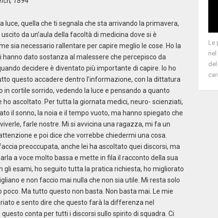
unch, 1894
la luce, quella che ti segnala che sta arrivando la primavera,
uscito da un’aula della facoltà di medicina dove si è
Le 
e sia necessario rallentare per capire meglio le cose. Ho la
nel
tori hanno dato sostanza al malessere che percepisco da
del
uando decidere è diventato più importante di capire. Io ho
car
utto questo accadere dentro l’informazione, con la dittatura
o in cortile sorrido, vedendo la luce e pensando a quanto
ho ascoltato. Per tutta la giornata medici, neuro- scienziati,
litato il sonno, la noia e il tempo vuoto, ma hanno spiegato che
iverle, farle nostre. Mi si avvicina una ragazza, mi fa un
attenzione e poi dice che vorrebbe chiedermi una cosa.
 faccia preoccupata, anche lei ha ascoltato quei discorsi, ma
la a voce molto bassa e mette in fila il racconto della sua
gli esami, ho seguito tutta la pratica richiesta, ho migliorato
nsigliano e non faccio mai nulla che non sia utile. Mi resta solo
o poco. Ma tutto questo non basta. Non basta mai. Le mie
ato e sento dire che questo farà la differenza nel
uesto conta per tutti i discorsi sullo spirito di squadra. Ci