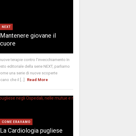
NEXT
Mantenere giovane il
cuore
nuove terapie contro l’invecchiamento In
sto editoriale della serie NEXT, parliamo
come una serie di nuove scoperte
icano che il [...]
Read More
COME ERAVAMO
La Cardiologia pugliese