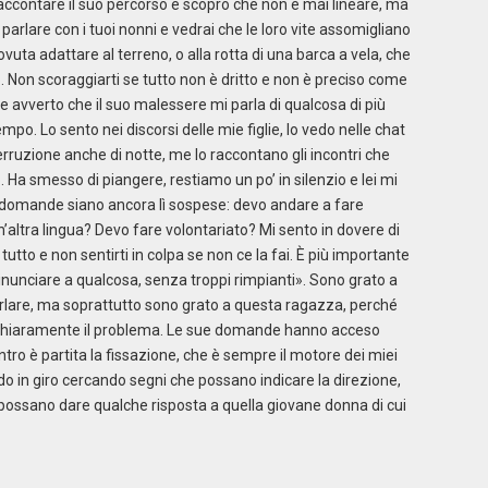
accontare il suo percorso e scopro che non è mai lineare, ma
 parlare con i tuoi nonni e vedrai che le loro vite assomigliano
ta adattare al terreno, o alla rotta di una barca a vela, che
o. Non scoraggiarti se tutto non è dritto e non è preciso come
 e avverto che il suo malessere mi parla di qualcosa di più
mpo. Lo sento nei discorsi delle mie figlie, lo vedo nelle chat
erruzione anche di notte, me lo raccontano gli incontri che
. Ha smesso di piangere, restiamo un po’ in silenzio e lei mi
 domande siano ancora lì sospese: devo andare a fare
’altra lingua? Devo fare volontariato? Mi sento in dovere di
tutto e non sentirti in colpa se non ce la fai. È più importante
inunciare a qualcosa, senza troppi rimpianti». Sono grato a
parlare, ma soprattutto sono grato a questa ragazza, perché
 chiaramente il problema. Le sue domande hanno acceso
ntro è partita la fissazione, che è sempre il motore dei miei
ado in giro cercando segni che possano indicare la direzione,
 possano dare qualche risposta a quella giovane donna di cui