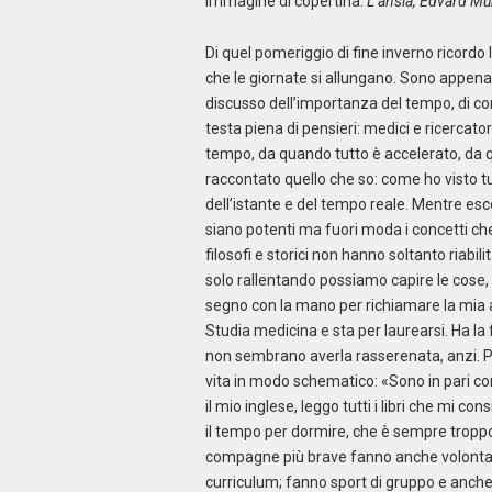
Immagine di copertina:
L’ansia, Edvard M
Di quel pomeriggio di fine inverno ricordo 
che le giornate si allungano. Sono appena 
discusso dell’importanza del tempo, di com
testa piena di pensieri: medici e ricerca
tempo, da quando tutto è accelerato, da q
raccontato quello che so: come ho visto t
dell’istante e del tempo reale. Mentre esc
siano potenti ma fuori moda i concetti che 
filosofi e storici non hanno soltanto riabi
solo rallentando possiamo capire le cose, v
segno con la mano per richiamare la mia 
Studia medicina e sta per laurearsi. Ha la
non sembrano averla rasserenata, anzi. Par
vita in modo schematico: «Sono in pari con 
il mio inglese, leggo tutti i libri che mi co
il tempo per dormire, che è sempre tropp
compagne più brave fanno anche volontari
curriculum; fanno sport di gruppo e anche q