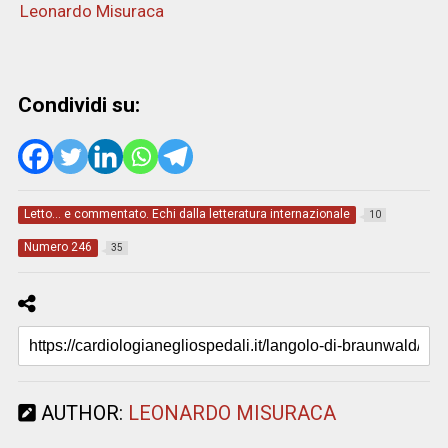
Leonardo Misuraca
Condividi su:
Letto... e commentato. Echi dalla letteratura internazionale
10
Numero 246
35
AUTHOR:
LEONARDO MISURACA