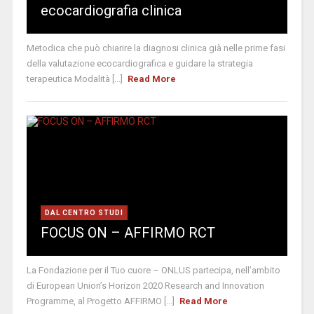
ecocardiografia clinica
Metodica che può chiarire la diagnosi clinica già nelle prime fasi
della valutazione ecocardiografica e guidare la strategia
terapeutica Modalità [...]
Read More
DAL CENTRO STUDI
FOCUS ON – AFFIRMO RCT
La Fondazione per il Tuo cuore – ONLUS partecipa, nell’ambito
di European Union’s Horizon 2020 Research and Innovation
Programme, al Progetto AFFIRMO [...]
Read More