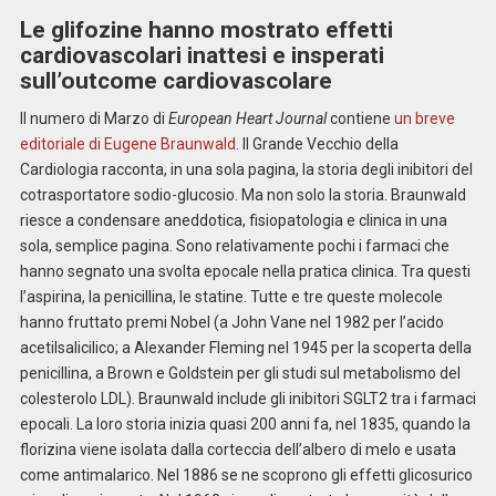
Le glifozine hanno mostrato effetti
cardiovascolari inattesi e insperati
sull’outcome cardiovascolare
Il numero di Marzo di
European Heart Journal
contiene
un breve
editoriale di Eugene Braunwald
. Il Grande Vecchio della
Cardiologia racconta, in una sola pagina, la storia degli inibitori del
cotrasportatore sodio-glucosio. Ma non solo la storia. Braunwald
riesce a condensare aneddotica, fisiopatologia e clinica in una
sola, semplice pagina. Sono relativamente pochi i farmaci che
hanno segnato una svolta epocale nella pratica clinica. Tra questi
l’aspirina, la penicillina, le statine. Tutte e tre queste molecole
hanno fruttato premi Nobel (a John Vane nel 1982 per l’acido
acetilsalicilico; a Alexander Fleming nel 1945 per la scoperta della
penicillina, a Brown e Goldstein per gli studi sul metabolismo del
colesterolo LDL). Braunwald include gli inibitori SGLT2 tra i farmaci
epocali. La loro storia inizia quasi 200 anni fa, nel 1835, quando la
florizina viene isolata dalla corteccia dell’albero di melo e usata
come antimalarico. Nel 1886 se ne scoprono gli effetti glicosurico