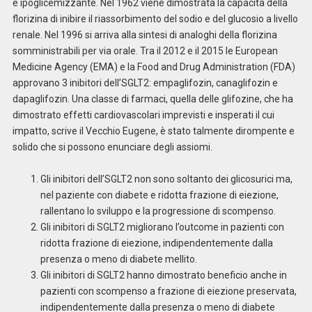
e ipoglicemizzante. Nel 1962 viene dimostrata la capacità della
florizina di inibire il riassorbimento del sodio e del glucosio a livello
renale. Nel 1996 si arriva alla sintesi di analoghi della florizina
somministrabili per via orale. Tra il 2012 e il 2015 le European
Medicine Agency (EMA) e la Food and Drug Administration (FDA)
approvano 3 inibitori dell’SGLT2: empaglifozin, canaglifozin e
dapaglifozin. Una classe di farmaci, quella delle glifozine, che ha
dimostrato effetti cardiovascolari imprevisti e insperati il cui
impatto, scrive il Vecchio Eugene, è stato talmente dirompente e
solido che si possono enunciare degli assiomi.
Gli inibitori dell’SGLT2 non sono soltanto dei glicosurici ma,
nel paziente con diabete e ridotta frazione di eiezione,
rallentano lo sviluppo e la progressione di scompenso.
Gli inibitori di SGLT2 migliorano l’outcome in pazienti con
ridotta frazione di eiezione, indipendentemente dalla
presenza o meno di diabete mellito.
Gli inibitori di SGLT2 hanno dimostrato beneficio anche in
pazienti con scompenso a frazione di eiezione preservata,
indipendentemente dalla presenza o meno di diabete