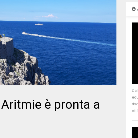
Dal
equ
Aritmie è pronta a
ris
ott