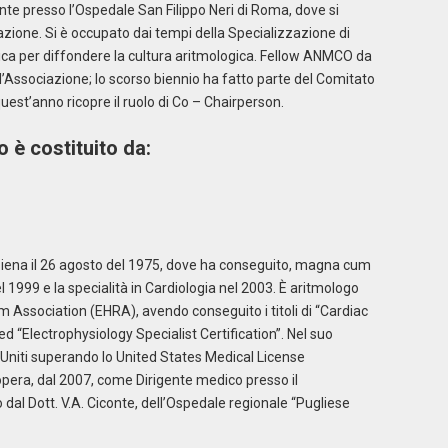
nte presso l’Ospedale San Filippo Neri di Roma, dove si
ione. Si è occupato dai tempi della Specializzazione di
tica per diffondere la cultura aritmologica. Fellow ANMCO da
ll’Associazione; lo scorso biennio ha fatto parte del Comitato
est’anno ricopre il ruolo di Co – Chairperson.
 è costituito da:
a Siena il 26 agosto del 1975, dove ha conseguito, magna cum
l 1999 e la specialità in Cardiologia nel 2003. È aritmologo
m Association (EHRA), avendo conseguito i titoli di “Cardiac
lo ed “Electrophysiology Specialist Certification”. Nel suo
 Uniti superando lo United States Medical License
opera, dal 2007, come Dirigente medico presso il
 dal Dott. V.A. Ciconte, dell’Ospedale regionale “Pugliese