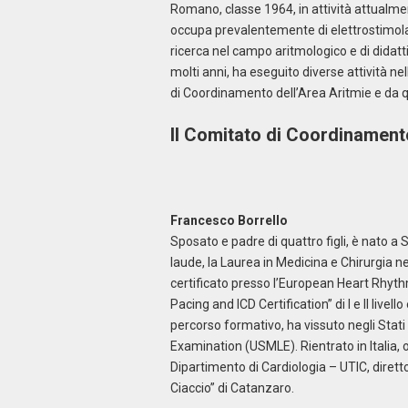
Romano, classe 1964, in attività attualme
occupa prevalentemente di elettrostimolaz
ricerca nel campo aritmologico e di didat
molti anni, ha eseguito diverse attività ne
di Coordinamento dell’Area Aritmie e da qu
Il Comitato di Coordinamento
Francesco Borrello
Sposato e padre di quattro figli, è nato 
laude, la Laurea in Medicina e Chirurgia ne
certificato presso l’European Heart Rhyth
Pacing and ICD Certification” di I e II livel
percorso formativo, ha vissuto negli Stati
Examination (USMLE). Rientrato in Italia, 
Dipartimento di Cardiologia – UTIC, diretto
Ciaccio” di Catanzaro.