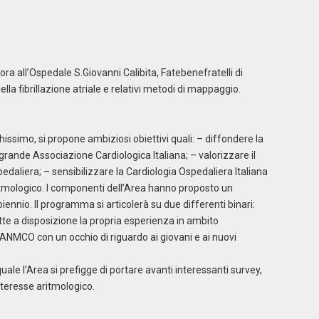
ra all’Ospedale S.Giovanni Calibita, Fatebenefratelli di
della fibrillazione atriale e relativi metodi di mappaggio.
issimo, si propone ambiziosi obiettivi quali: – diffondere la
 grande Associazione Cardiologica Italiana; – valorizzare il
edaliera; – sensibilizzare la Cardiologia Ospedaliera Italiana
ritmologico. I componenti dell’Area hanno proposto un
nnio. Il programma si articolerà su due differenti binari:
mette a disposizione la propria esperienza in ambito
ti ANMCO con un occhio di riguardo ai giovani e ai nuovi
 quale l’Area si prefigge di portare avanti interessanti survey,
 interesse aritmologico.