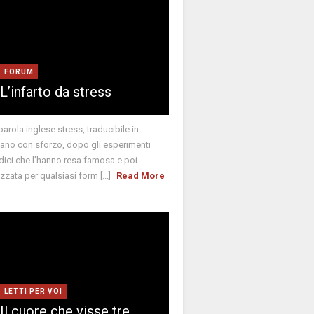
FORUM
L’infarto da stress
parola inglese stress, traducibile in
liano con sforzo, dopo gli esperimenti
ici che l’hanno resa famosa e poi
lizzata per qualsiasi form [...]
Read More
LETTI PER VOI
Il cuore che visse tre