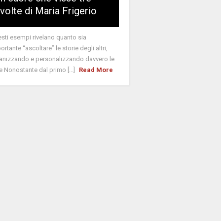
volte di Maria Frigerio
sti esempi rivelano quanto sia
ortante “ascoltare” le storie degli altri,
nizzando e personalizzando davvero le
e Nonostante dal primo [...]
Read More