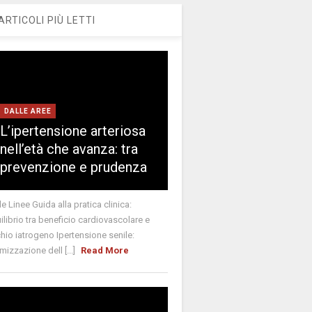
ARTICOLI PIÙ LETTI
DALLE AREE
L’ipertensione arteriosa
nell’età che avanza: tra
prevenzione e prudenza
le Linee Guida alla pratica clinica:
ilibrio tra beneficio cardiovascolare e
chio iatrogeno Ipertensione senile:
imizzazione dell [...]
Read More