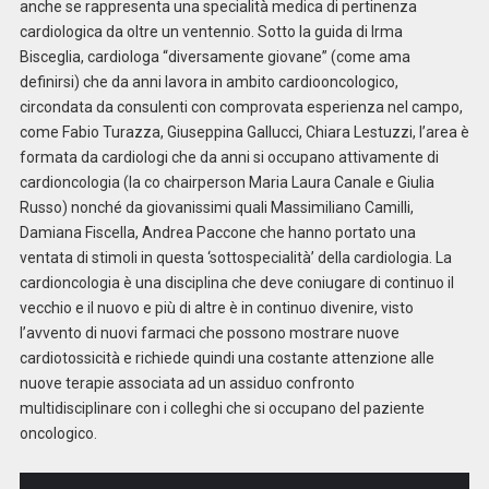
anche se rappresenta una specialità medica di pertinenza
cardiologica da oltre un ventennio. Sotto la guida di Irma
Bisceglia, cardiologa “diversamente giovane” (come ama
definirsi) che da anni lavora in ambito cardiooncologico,
circondata da consulenti con comprovata esperienza nel campo,
come Fabio Turazza, Giuseppina Gallucci, Chiara Lestuzzi, l’area è
formata da cardiologi che da anni si occupano attivamente di
cardioncologia (la co chairperson Maria Laura Canale e Giulia
Russo) nonché da giovanissimi quali Massimiliano Camilli,
Damiana Fiscella, Andrea Paccone che hanno portato una
ventata di stimoli in questa ‘sottospecialità’ della cardiologia. La
cardioncologia è una disciplina che deve coniugare di continuo il
vecchio e il nuovo e più di altre è in continuo divenire, visto
l’avvento di nuovi farmaci che possono mostrare nuove
cardiotossicità e richiede quindi una costante attenzione alle
nuove terapie associata ad un assiduo confronto
multidisciplinare con i colleghi che si occupano del paziente
oncologico.