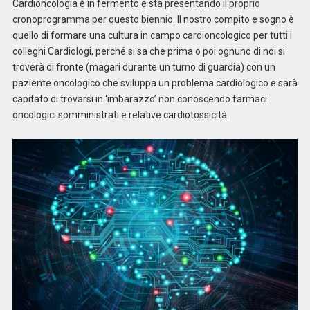
Cardioncologia è in fermento e sta presentando il proprio
cronoprogramma per questo biennio. Il nostro compito e sogno è
quello di formare una cultura in campo cardioncologico per tutti i
colleghi Cardiologi, perché si sa che prima o poi ognuno di noi si
troverà di fronte (magari durante un turno di guardia) con un
paziente oncologico che sviluppa un problema cardiologico e sarà
capitato di trovarsi in ‘imbarazzo’ non conoscendo farmaci
oncologici somministrati e relative cardiotossicità.