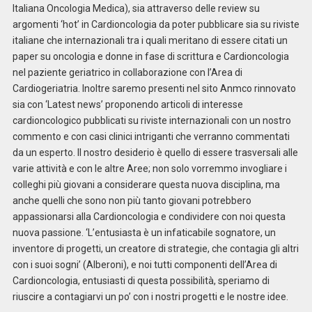
Italiana Oncologia Medica), sia attraverso delle review su
argomenti ‘hot’ in Cardioncologia da poter pubblicare sia su riviste
italiane che internazionali tra i quali meritano di essere citati un
paper su oncologia e donne in fase di scrittura e Cardioncologia
nel paziente geriatrico in collaborazione con l’Area di
Cardiogeriatria. Inoltre saremo presenti nel sito Anmco rinnovato
sia con ‘Latest news’ proponendo articoli di interesse
cardioncologico pubblicati su riviste internazionali con un nostro
commento e con casi clinici intriganti che verranno commentati
da un esperto. Il nostro desiderio è quello di essere trasversali alle
varie attività e con le altre Aree; non solo vorremmo invogliare i
colleghi più giovani a considerare questa nuova disciplina, ma
anche quelli che sono non più tanto giovani potrebbero
appassionarsi alla Cardioncologia e condividere con noi questa
nuova passione. ‘L’entusiasta è un infaticabile sognatore, un
inventore di progetti, un creatore di strategie, che contagia gli altri
con i suoi sogni’ (Alberoni), e noi tutti componenti dell’Area di
Cardioncologia, entusiasti di questa possibilità, speriamo di
riuscire a contagiarvi un po’ con i nostri progetti e le nostre idee.