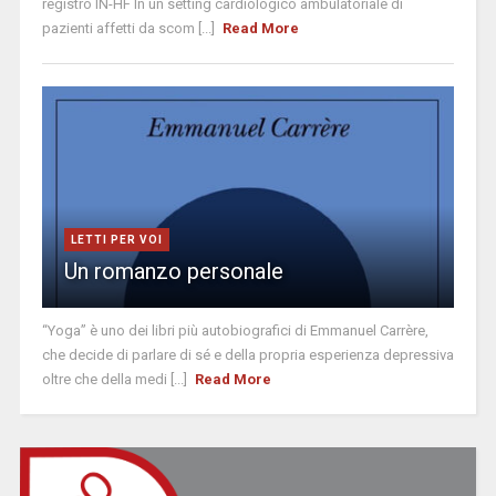
registro IN-HF In un setting cardiologico ambulatoriale di
pazienti affetti da scom [...]
Read More
LETTI PER VOI
Un romanzo personale
“Yoga” è uno dei libri più autobiografici di Emmanuel Carrère,
che decide di parlare di sé e della propria esperienza depressiva
oltre che della medi [...]
Read More