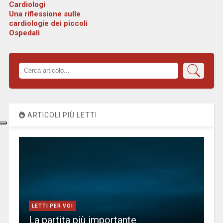
Cardiologi
Una riflessione sulle
cardiologie dei piccoli
Ospedali
ARTICOLI PIÙ LETTI
LETTI PER VOI
La partita più importante