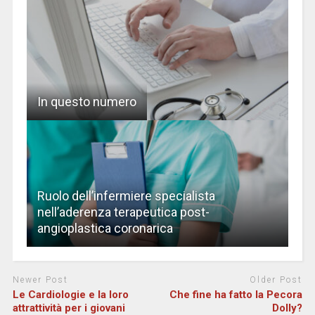
In questo numero
Ruolo dell’infermiere specialista
nell’aderenza terapeutica post-
angioplastica coronarica
Newer Post
Older Post
Le Cardiologie e la loro
Che fine ha fatto la Pecora
attrattività per i giovani
Dolly?