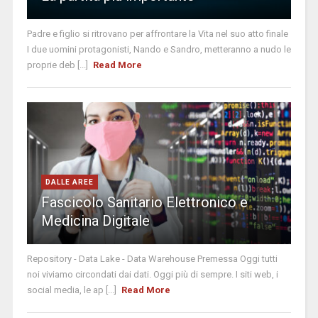
Padre e figlio si ritrovano per affrontare la Vita nel suo atto finale
I due uomini protagonisti, Nando e Sandro, metteranno a nudo le
proprie deb [...]
Read More
DALLE AREE
Fascicolo Sanitario Elettronico e
Medicina Digitale
Repository - Data Lake - Data Warehouse Premessa Oggi tutti
noi viviamo circondati dai dati. Oggi più di sempre. I siti web, i
social media, le ap [...]
Read More