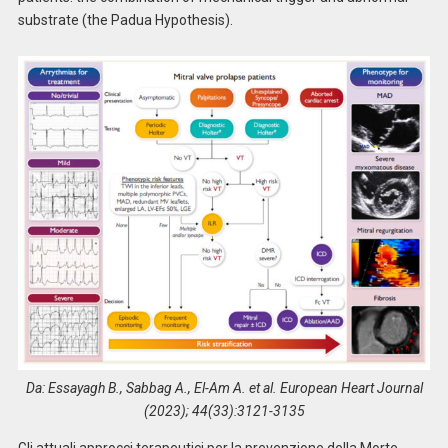
substrate (the Padua Hypothesis).
Da: Essayagh B., Sabbag A., El-Am A. et al. European Heart Journal
(2023); 44(33):3121-3135