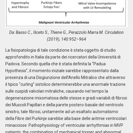
Da: Basso C., Iliceto S., Thiene G., Perazzolo Marra M. Circulation
(2019); 140:952–964
La fisiopatologia di tale condizione è stata oggetto di studio
approfondito in Italia da parte dei ricercatori della Università di
Padova. Secondo quella che è stata definita la “Padua
Hypothesis”, il momento iniziale sarebbe rappresentato dalla
presenza di una Disgiunzione dell’Anello Mitralico che attraverso
il tipico “curling” sistolico determinerebbe una anormale trazione
sulle cuspidi valvolari mitraliche, causando nel tempo la
degenerazione mixomatosa delle stesse e gradi variabili di fibrosi
dei Muscoli Papillari e della parete postero-basale del ventricolo
sinistro; tale fibrosi, unitamente ad un esaltato automatismo
della Fibre del Purkinje sarebbe alla base delle aritmie ventricolari
minacciose. Pathophysiology of ventricular arrhythmias in MVP
patients: the combination of mechanical trigger and abnormal