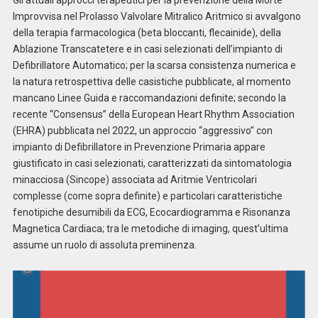
Gli attuali approcci terapeutici per la prevenzione della Morte
Improvvisa nel Prolasso Valvolare Mitralico Aritmico si avvalgono
della terapia farmacologica (beta bloccanti, flecainide), della
Ablazione Transcatetere e in casi selezionati dell’impianto di
Defibrillatore Automatico; per la scarsa consistenza numerica e
la natura retrospettiva delle casistiche pubblicate, al momento
mancano Linee Guida e raccomandazioni definite; secondo la
recente “Consensus” della European Heart Rhythm Association
(EHRA) pubblicata nel 2022, un approccio “aggressivo” con
impianto di Defibrillatore in Prevenzione Primaria appare
giustificato in casi selezionati, caratterizzati da sintomatologia
minacciosa (Sincope) associata ad Aritmie Ventricolari
complesse (come sopra definite) e particolari caratteristiche
fenotipiche desumibili da ECG, Ecocardiogramma e Risonanza
Magnetica Cardiaca; tra le metodiche di imaging, quest’ultima
assume un ruolo di assoluta preminenza.