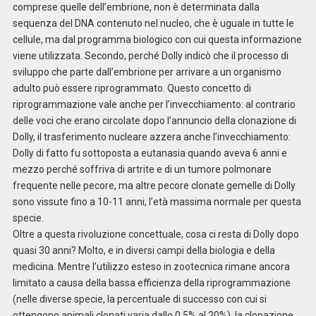
comprese quelle dell’embrione, non è determinata dalla
sequenza del DNA contenuto nel nucleo, che è uguale in tutte le
cellule, ma dal programma biologico con cui questa informazione
viene utilizzata. Secondo, perché Dolly indicò che il processo di
sviluppo che parte dall’embrione per arrivare a un organismo
adulto può essere riprogrammato. Questo concetto di
riprogrammazione vale anche per l’invecchiamento: al contrario
delle voci che erano circolate dopo l’annuncio della clonazione di
Dolly, il trasferimento nucleare azzera anche l’invecchiamento:
Dolly di fatto fu sottoposta a eutanasia quando aveva 6 anni e
mezzo perché soffriva di artrite e di un tumore polmonare
frequente nelle pecore, ma altre pecore clonate gemelle di Dolly
sono vissute fino a 10-11 anni, l’età massima normale per questa
specie.
Oltre a questa rivoluzione concettuale, cosa ci resta di Dolly dopo
quasi 30 anni? Molto, e in diversi campi della biologia e della
medicina. Mentre l’utilizzo esteso in zootecnica rimane ancora
limitato a causa della bassa efficienza della riprogrammazione
(nelle diverse specie, la percentuale di successo con cui si
ottengono animali clonati varia dallo 0,5% al 20%), la clonazione