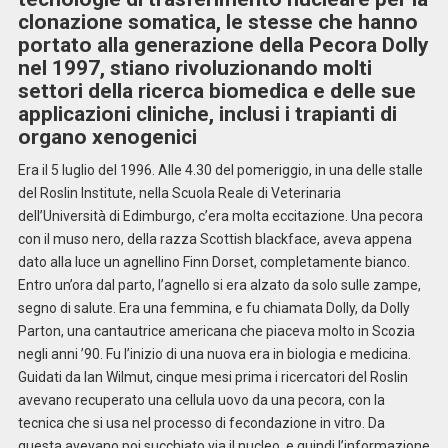
clonazione somatica, le stesse che hanno
portato alla generazione della Pecora Dolly
nel 1997, stiano rivoluzionando molti
settori della ricerca biomedica e delle sue
applicazioni cliniche, inclusi i trapianti di
organo xenogenici
Era il 5 luglio del 1996. Alle 4.30 del pomeriggio, in una delle stalle
del Roslin Institute, nella Scuola Reale di Veterinaria
dell’Università di Edimburgo, c’era molta eccitazione. Una pecora
con il muso nero, della razza Scottish blackface, aveva appena
dato alla luce un agnellino Finn Dorset, completamente bianco.
Entro un’ora dal parto, l’agnello si era alzato da solo sulle zampe,
segno di salute. Era una femmina, e fu chiamata Dolly, da Dolly
Parton, una cantautrice americana che piaceva molto in Scozia
negli anni ’90. Fu l’inizio di una nuova era in biologia e medicina.
Guidati da Ian Wilmut, cinque mesi prima i ricercatori del Roslin
avevano recuperato una cellula uovo da una pecora, con la
tecnica che si usa nel processo di fecondazione in vitro. Da
questa avevano poi succhiato via il nucleo, e quindi l’informazione