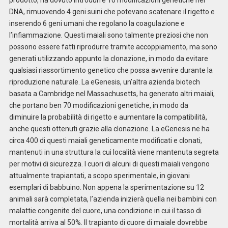
prodotto, ha dovuto introdurre 10 modificazioni genetiche nel
DNA, rimuovendo 4 geni suini che potevano scatenare il rigetto e
inserendo 6 geni umani che regolano la coagulazione e
l’infiammazione. Questi maiali sono talmente preziosi che non
possono essere fatti riprodurre tramite accoppiamento, ma sono
generati utilizzando appunto la clonazione, in modo da evitare
qualsiasi riassortimento genetico che possa avvenire durante la
riproduzione naturale. La eGenesis, un’altra azienda biotech
basata a Cambridge nel Massachusetts, ha generato altri maiali,
che portano ben 70 modificazioni genetiche, in modo da
diminuire la probabilità di rigetto e aumentare la compatibilità,
anche questi ottenuti grazie alla clonazione. La eGenesis ne ha
circa 400 di questi maiali geneticamente modificati e clonati,
mantenuti in una struttura la cui località viene mantenuta segreta
per motivi di sicurezza. I cuori di alcuni di questi maiali vengono
attualmente trapiantati, a scopo sperimentale, in giovani
esemplari di babbuino. Non appena la sperimentazione su 12
animali sarà completata, l’azienda inizierà quella nei bambini con
malattie congenite del cuore, una condizione in cui il tasso di
mortalità arriva al 50%. Il trapianto di cuore di maiale dovrebbe