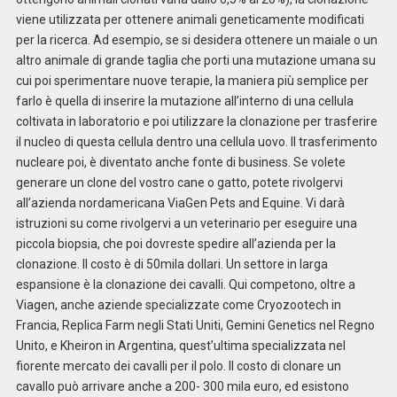
viene utilizzata per ottenere animali geneticamente modificati
per la ricerca. Ad esempio, se si desidera ottenere un maiale o un
altro animale di grande taglia che porti una mutazione umana su
cui poi sperimentare nuove terapie, la maniera più semplice per
farlo è quella di inserire la mutazione all’interno di una cellula
coltivata in laboratorio e poi utilizzare la clonazione per trasferire
il nucleo di questa cellula dentro una cellula uovo. Il trasferimento
nucleare poi, è diventato anche fonte di business. Se volete
generare un clone del vostro cane o gatto, potete rivolgervi
all’azienda nordamericana ViaGen Pets and Equine. Vi darà
istruzioni su come rivolgervi a un veterinario per eseguire una
piccola biopsia, che poi dovreste spedire all’azienda per la
clonazione. Il costo è di 50mila dollari. Un settore in larga
espansione è la clonazione dei cavalli. Qui competono, oltre a
Viagen, anche aziende specializzate come Cryozootech in
Francia, Replica Farm negli Stati Uniti, Gemini Genetics nel Regno
Unito, e Kheiron in Argentina, quest’ultima specializzata nel
fiorente mercato dei cavalli per il polo. Il costo di clonare un
cavallo può arrivare anche a 200- 300 mila euro, ed esistono