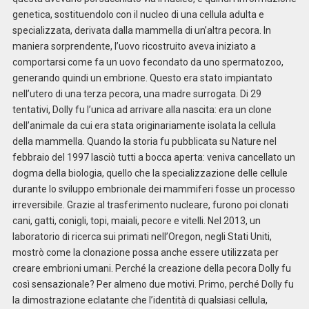
genetica, sostituendolo con il nucleo di una cellula adulta e
specializzata, derivata dalla mammella di un’altra pecora. In
maniera sorprendente, l’uovo ricostruito aveva iniziato a
comportarsi come fa un uovo fecondato da uno spermatozoo,
generando quindi un embrione. Questo era stato impiantato
nell’utero di una terza pecora, una madre surrogata. Di 29
tentativi, Dolly fu l’unica ad arrivare alla nascita: era un clone
dell’animale da cui era stata originariamente isolata la cellula
della mammella. Quando la storia fu pubblicata su Nature nel
febbraio del 1997 lasciò tutti a bocca aperta: veniva cancellato un
dogma della biologia, quello che la specializzazione delle cellule
durante lo sviluppo embrionale dei mammiferi fosse un processo
irreversibile. Grazie al trasferimento nucleare, furono poi clonati
cani, gatti, conigli, topi, maiali, pecore e vitelli. Nel 2013, un
laboratorio di ricerca sui primati nell’Oregon, negli Stati Uniti,
mostrò come la clonazione possa anche essere utilizzata per
creare embrioni umani. Perché la creazione della pecora Dolly fu
così sensazionale? Per almeno due motivi. Primo, perché Dolly fu
la dimostrazione eclatante che l’identità di qualsiasi cellula,