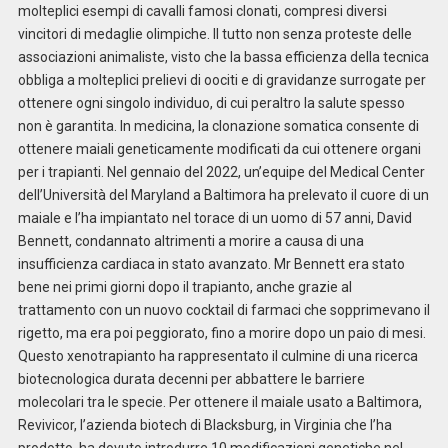
molteplici esempi di cavalli famosi clonati, compresi diversi
vincitori di medaglie olimpiche. Il tutto non senza proteste delle
associazioni animaliste, visto che la bassa efficienza della tecnica
obbliga a molteplici prelievi di oociti e di gravidanze surrogate per
ottenere ogni singolo individuo, di cui peraltro la salute spesso
non è garantita. In medicina, la clonazione somatica consente di
ottenere maiali geneticamente modificati da cui ottenere organi
per i trapianti. Nel gennaio del 2022, un’equipe del Medical Center
dell’Università del Maryland a Baltimora ha prelevato il cuore di un
maiale e l’ha impiantato nel torace di un uomo di 57 anni, David
Bennett, condannato altrimenti a morire a causa di una
insufficienza cardiaca in stato avanzato. Mr Bennett era stato
bene nei primi giorni dopo il trapianto, anche grazie al
trattamento con un nuovo cocktail di farmaci che sopprimevano il
rigetto, ma era poi peggiorato, fino a morire dopo un paio di mesi.
Questo xenotrapianto ha rappresentato il culmine di una ricerca
biotecnologica durata decenni per abbattere le barriere
molecolari tra le specie. Per ottenere il maiale usato a Baltimora,
Revivicor, l’azienda biotech di Blacksburg, in Virginia che l’ha