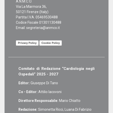
A.N.M.C.O.
Via La Marmora 36,
50121 Firenze (Italy)
Partita I.V.A. 05469530488
Codice Fiscale 01301130488
Email:
segreteria@anmco.it
Privacy Policy
Cookie Policy
Comitato di Redazione “Cardiologia negli
Ospedali” 2025 - 2027
Editor:
Giuseppe Di Tano
Co - Editor:
Attilio Iacovoni
Direttore Responsabile:
Mario Chiatto
Redazione:
Simonetta Ricci, Luana Di Fabrizio