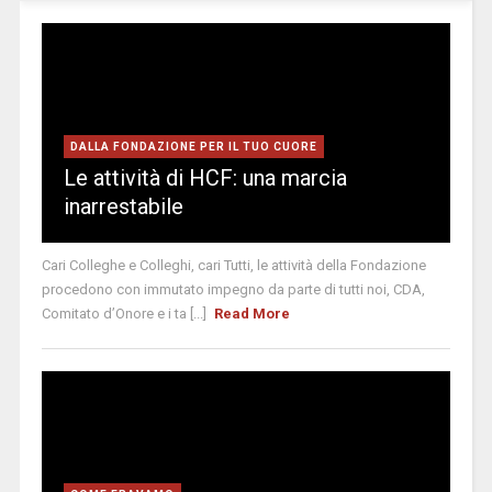
DALLA FONDAZIONE PER IL TUO CUORE
Le attività di HCF: una marcia
inarrestabile
Cari Colleghe e Colleghi, cari Tutti, le attività della Fondazione
procedono con immutato impegno da parte di tutti noi, CDA,
Comitato d’Onore e i ta [...]
Read More