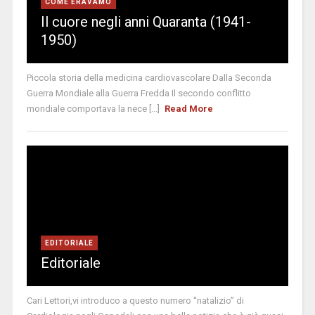
COME ERAVAMO
Il cuore negli anni Quaranta (1941-
1950)
Piccola storia della medicina cardiovascolare Dalla Seconda
Guerra Mondiale alla Guerra Fredda Il secondo conflitto
mondiale comportava la nece [...]
Read More
EDITORIALE
Editoriale
Cari Lettori,vi introduco a questo numero “natalizio” di