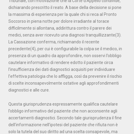
Tribunale, con motivazione che la Corte d’Appello condivide,
dichiarando prescritto il reato. A base della decisione si pone
la massima di esperienza per la quale chi si reca al Pronto
Soccorso in piena notte per dolore irradiante al torace
difficilmente si allontana, addirittura contro il parere dei
medici, senza aver ricevuto una diagnosi tranquillizzante(3).
La Cassazione conferma, richiamando il recente
precedente(4), per cui è configurabile la colpa se il medico, in
presenza di un quadro da approfondire, non osservi l’obbligo
cautelare informativo di rendere edotto il paziente circa
l’insufficienza dei dati diagnostici acquisiti per individuare
l’effettiva patologia che lo affligga, così da prevenire il rischio
di scelte inconsapevolmente ostative agli approfondimenti
diagnostici e alle cure.
Questa giurisprudenza espressamente qualifica cautelare
l’obbligo informativo del paziente che non acconsente agli
accertamenti diagnostici. Secondo tale giurisprudenza il fine
dell’informazione nell’ipotesi del paziente che rifiuta non è
solo la tutela del suo diritto ad una scelta consapevole, ma