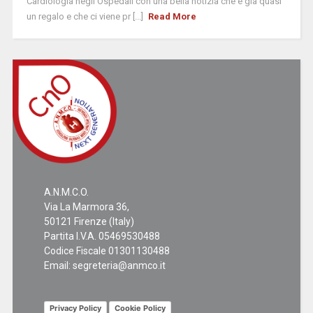
Cardiologia negli Ospedali con una bella notizia che è già quasi
un regalo e che ci viene pr [...]
Read More
A.N.M.C.O.
Via La Marmora 36,
50121 Firenze (Italy)
Partita I.V.A. 05469530488
Codice Fiscale 01301130488
Email:
segreteria@anmco.it
Privacy Policy
Cookie Policy