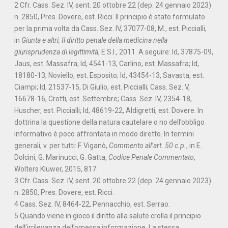
2 Cfr. Cass. Sez. IV, sent. 20 ottobre 22 (dep. 24 gennaio 2023)
n. 2850, Pres. Dovere, est. Ricci. Il principio è stato formulato
per la prima volta da Cass. Sez. IV, 37077-08, M., est. Piccialli,
in
Giunta e altri, Il diritto penale della medicina nella
giurisprudenza di legittimità
, E.S.I., 2011. A seguire: Id, 37875-09,
Jaus, est. Massafra; Id, 4541-13, Carlino, est. Massafra; Id,
18180-13, Noviello, est. Esposito; Id, 43454-13, Savasta, est.
Ciampi; Id, 21537-15, Di Giulio, est. Piccialli; Cass. Sez. V,
16678-16, Crotti, est. Settembre; Cass. Sez. IV, 2354-18,
Huscher, est. Piccialli; Id, 48619-22, Aldigretti, est. Dovere. In
dottrina la questione della natura cautelare o no dell’obbligo
informativo è poco affrontata in modo diretto. In termini
generali, v. per tutti: F. Viganò,
Commento all’art. 50 c.p.
, in E.
Dolcini, G. Marinucci, G. Gatta,
Codice Penale Commentato
,
Wolters Kluwer, 2015, 817.
3 Cfr. Cass. Sez. IV, sent. 20 ottobre 22 (dep. 24 gennaio 2023)
n. 2850, Pres. Dovere, est. Ricci.
4 Cass. Sez. IV, 8464-22, Pennacchio, est. Serrao.
5 Quando viene in gioco il diritto alla salute crolla il principio
dell’irrilevanza dell’omessa informazione. La stessa