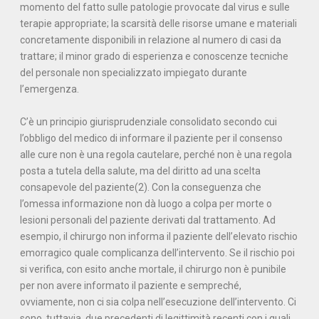
momento del fatto sulle patologie provocate dal virus e sulle
terapie appropriate; la scarsità delle risorse umane e materiali
concretamente disponibili in relazione al numero di casi da
trattare; il minor grado di esperienza e conoscenze tecniche
del personale non specializzato impiegato durante
l’emergenza.
C’è un principio giurisprudenziale consolidato secondo cui
l’obbligo del medico di informare il paziente per il consenso
alle cure non è una regola cautelare, perché non è una regola
posta a tutela della salute, ma del diritto ad una scelta
consapevole del paziente(2). Con la conseguenza che
l’omessa informazione non dà luogo a colpa per morte o
lesioni personali del paziente derivati dal trattamento. Ad
esempio, il chirurgo non informa il paziente dell’elevato rischio
emorragico quale complicanza dell’intervento. Se il rischio poi
si verifica, con esito anche mortale, il chirurgo non è punibile
per non avere informato il paziente e sempreché,
ovviamente, non ci sia colpa nell’esecuzione dell’intervento. Ci
sono, tuttavia, due precedenti di legittimità recenti con i quali