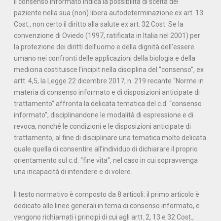
Il consenso informato indica la possibilità di scelta del
paziente nella sua (non) libera autodeterminazione ex art. 13
Cost., non certo il diritto alla salute ex art. 32 Cost. Se la
convenzione di Oviedo (1997, ratificata in Italia nel 2001) per
la protezione dei diritti dell’uomo e della dignità dell’essere
umano nei confronti delle applicazioni della biologia e della
medicina costituisce l’incipit nella disciplina del “consenso”, ex
artt. 4,5, la Legge 22 dicembre 2017, n. 219 recante “Norme in
materia di consenso informato e di disposizioni anticipate di
trattamento” affronta la delicata tematica del c.d. “consenso
informato”, disciplinandone le modalità di espressione e di
revoca, nonché le condizioni e le disposizioni anticipate di
trattamento, al fine di disciplinare una tematica molto delicata
quale quella di consentire all’individuo di dichiarare il proprio
orientamento sul c.d. “fine vita”, nel caso in cui sopravvenga
una incapacità di intendere e di volere.
Il testo normativo è composto da 8 articoli: il primo articolo è
dedicato alle linee generali in tema di consenso informato, e
vengono richiamati i principi di cui agli artt. 2, 13 e 32 Cost.,