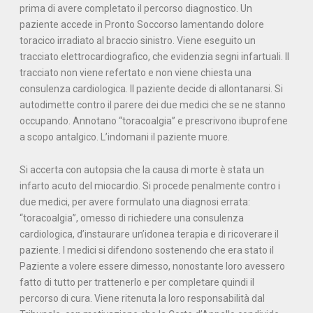
prima di avere completato il percorso diagnostico. Un
paziente accede in Pronto Soccorso lamentando dolore
toracico irradiato al braccio sinistro. Viene eseguito un
tracciato elettrocardiografico, che evidenzia segni infartuali. Il
tracciato non viene refertato e non viene chiesta una
consulenza cardiologica. Il paziente decide di allontanarsi. Si
autodimette contro il parere dei due medici che se ne stanno
occupando. Annotano “toracoalgia” e prescrivono ibuprofene
a scopo antalgico. L’indomani il paziente muore.
Si accerta con autopsia che la causa di morte è stata un
infarto acuto del miocardio. Si procede penalmente contro i
due medici, per avere formulato una diagnosi errata:
“toracoalgia”, omesso di richiedere una consulenza
cardiologica, d’instaurare un’idonea terapia e di ricoverare il
paziente. I medici si difendono sostenendo che era stato il
Paziente a volere essere dimesso, nonostante loro avessero
fatto di tutto per trattenerlo e per completare quindi il
percorso di cura. Viene ritenuta la loro responsabilità dal