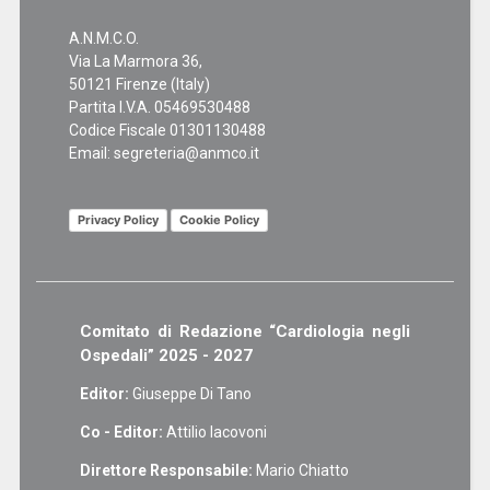
A.N.M.C.O.
Via La Marmora 36,
50121 Firenze (Italy)
Partita I.V.A. 05469530488
Codice Fiscale 01301130488
Email:
segreteria@anmco.it
Privacy Policy
Cookie Policy
Comitato di Redazione “Cardiologia negli
Ospedali” 2025 - 2027
Editor:
Giuseppe Di Tano
Co - Editor:
Attilio Iacovoni
Direttore Responsabile:
Mario Chiatto