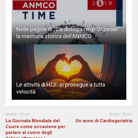
Nelle pagine di “Cardiologia negli Ospedali”
la memoria storica dell’ANMCO
Le attività di HCF: si prosegue a tutta
velocità
Newer Post
Older Post
La Giornata Mondiale del
Un anno di Cardiogeriatria
Cuore come occasione per
parlare al cuore degli