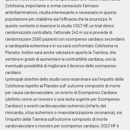
Colchicina, importante e ormai conosciuto farmaco
antinfiammatorio, risulta interessante e necessario in questa
popolazione per stabilirne sia l’efficacia che la sicurezza. In
questo contesto si inserisce lo studio COLT-HF, un trial clinico
randomizzato controllato, fattoriale 2×2 in cui si prevede di
randomizzare 2500 pazienti con scompenso cardiaco secondario
a cardiopatia ischemica e in cui sarà confrontato Colchicina vs
Placebo. Inoltre sarà anche valutata in aperto la Tiamina, che
sembra in grado di aumentare la contrattilità cardiaca, con la
eventuale possibilità di migliorare il decorso dello scompenso
cardiaco.
I principali obiettivi dello studio sono esaminare sia l’impatto della
Colchicina rispetto al Placebo sull’ outcome composito di morte
per causa cardiovascolare, un evento di Scompenso Cardiaco
(definito come un ricovero o una visita urgente per Scompenso
Cardiaco) o eventi cardiovascolari ischemici (infarto del
miocardio, ictus ischemico o rivascolarizzazione coronarica), sia
l’impatto della Tiamina sull’outcome composito di morte
cardiovascolare o ricovero per scompenso cardiaco. COLT-HF è