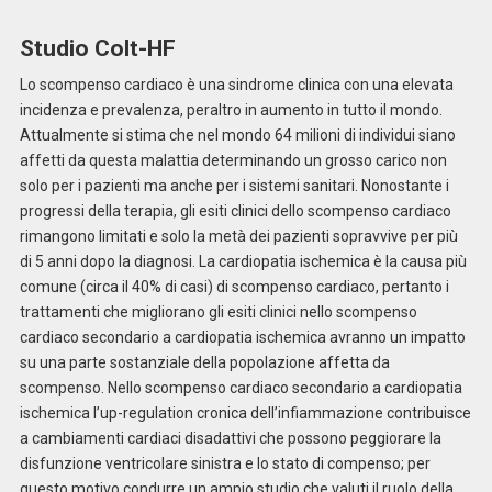
Studio Colt-HF
Lo scompenso cardiaco è una sindrome clinica con una elevata
incidenza e prevalenza, peraltro in aumento in tutto il mondo.
Attualmente si stima che nel mondo 64 milioni di individui siano
affetti da questa malattia determinando un grosso carico non
solo per i pazienti ma anche per i sistemi sanitari. Nonostante i
progressi della terapia, gli esiti clinici dello scompenso cardiaco
rimangono limitati e solo la metà dei pazienti sopravvive per più
di 5 anni dopo la diagnosi. La cardiopatia ischemica è la causa più
comune (circa il 40% di casi) di scompenso cardiaco, pertanto i
trattamenti che migliorano gli esiti clinici nello scompenso
cardiaco secondario a cardiopatia ischemica avranno un impatto
su una parte sostanziale della popolazione affetta da
scompenso. Nello scompenso cardiaco secondario a cardiopatia
ischemica l’up-regulation cronica dell’infiammazione contribuisce
a cambiamenti cardiaci disadattivi che possono peggiorare la
disfunzione ventricolare sinistra e lo stato di compenso; per
questo motivo condurre un ampio studio che valuti il ruolo della