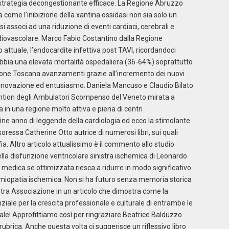
strategia decongestionante efficace. La Regione Abruzzo
come l’inibizione della xantina ossidasi non sia solo un
i associ ad una riduzione di eventi cardiaci, cerebrali e
cardiovascolare. Marco Fabio Costantino dalla Regione
attuale, l’endocardite infettiva post TAVI, ricordandoci
bia una elevata mortalità ospedaliera (36-64%) soprattutto
gione Toscana avanzamenti grazie all’incremento dei nuovi
 innovazione ed entusiasmo. Daniela Mancuso e Claudio Bilato
vention degli Ambulatori Scompenso del Veneto mirata a
a in una regione molto attiva e piena di centri
fine anno di leggende della cardiologia ed ecco la stimolante
soressa Catherine Otto autrice di numerosi libri, sui quali
ia. Altro articolo attualissimo è il commento allo studio
lla disfunzione ventricolare sinistra ischemica di Leonardo
 medica se ottimizzata riesca a ridurre in modo significativo
omiopatia ischemica. Non si ha futuro senza memoria storica
ostra Associazione in un articolo che dimostra come la
iale per la crescita professionale e culturale di entrambe le
ale! Approfittiamo così per ringraziare Beatrice Balduzzo
a rubrica. Anche questa volta ci suggerisce un riflessivo libro