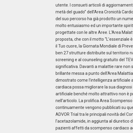
utente. I consueti articoli di aggiornamento 
metà del guado” dell’Area Cronicità Cardiol
del suo percorso ha già prodotto un nume
molto entusiasmo ed un importante spirito
progettate con le altre Aree. L’Area Malatt
proposta, che con il motto “L’essenziale è
il Tuo cuore, la Giornata Mondiale di Preve
ben 27 strutture distribuite sul territorio 
screening e al counseling gratuito del T
significativa. Davanti a malattie rare non
brillante messa a punto dell’Area Malatti
dimostrato come l’intelligenza artificiale 
cardiaca possa migliorare la sua diagnosi p
artificiale benché molto attrattivo non è 
nell’articolo. La prolifica Area Scompens
continuamente vengono pubblicati su ques
ADVOR Trial tra le principali novità del C
l’acetazolamide, in aggiunta al diuretico de
pazienti affetti da scompenso cardiaco a