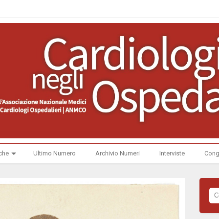
che
Ultimo Numero
Archivio Numeri
Interviste
Cong