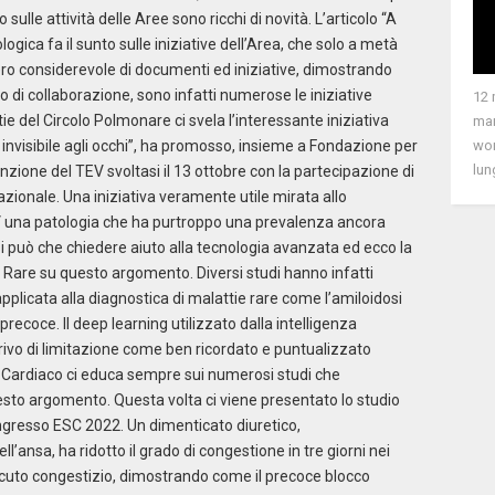
sulle attività delle Aree sono ricchi di novità. L’articolo “A
ogica fa il sunto sulle iniziative dell’Area, che solo a metà
ro considerevole di documenti ed iniziative, dimostrando
 di collaborazione, sono infatti numerose le iniziative
12 
ie del Circolo Polmonare ci svela l’interessante iniziativa
man
wor
 invisibile agli occhi”, ha promosso, insieme a Fondazione per
lung
nzione del TEV svoltasi il 13 ottobre con la partecipazione di
nazionale. Una iniziativa veramente utile mirata allo
EV una patologia che ha purtroppo una prevalenza ancora
 si può che chiedere aiuto alla tecnologia avanzata ed ecco la
a Rare su questo argomento. Diversi studi hanno infatti
applicata alla diagnostica di malattie rare come l’amiloidosi
recoce. Il deep learning utilizzato dalla intelligenza
privo di limitazione come ben ricordato e puntualizzato
o Cardiaco ci educa sempre sui numerosi studi che
to argomento. Questa volta ci viene presentato lo studio
ongresso ESC 2022. Un dimenticato diuretico,
ll’ansa, ha ridotto il grado di congestione in tre giorni nei
cuto congestizio, dimostrando come il precoce blocco