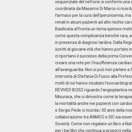
sequenziale del nefrone si confermi una 
coordinata da Massimo Di Marco ci ricorda 
farmaco per la cura dell’iperuricemia, ma s
renali in alcuni pazienti ad alto rischio 
Basilicata affronta un tema spinoso molto 
come questa complicanza benché rara, ab
in presenza di diagnosi tardiva. Dalla Re
iscritti di giovane età che hanno portato
ci riportano il successo della prima Con
creare una rete per l’insufficienza cardiac
all’avanguardia. Non si può non parlare a 
intervista di Stefania Di Fusco alla Profes
molti di noi hanno studiato l’ecocardiograf
REVIVED BCIS2 riguardo l’angioplastica ne
Misuraca, che ci dimostra come la terapia
la mortalità anche nei pazienti con cardi
e Sergio Pede ci ricorda i 30 anni della n
collaborazione tra ANMCO e SIC sia essenz
Società. Come non regalare un libro a Nat
per i bei libri che continua a proporci nell