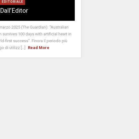
EDITORIALE
Dall’Editor
marzo 2025 (The Guardian): “Australian
 survives 100 days with artificial heart in
ld-first success”. Finora il periodo più
o di utilizz [...]
Read More