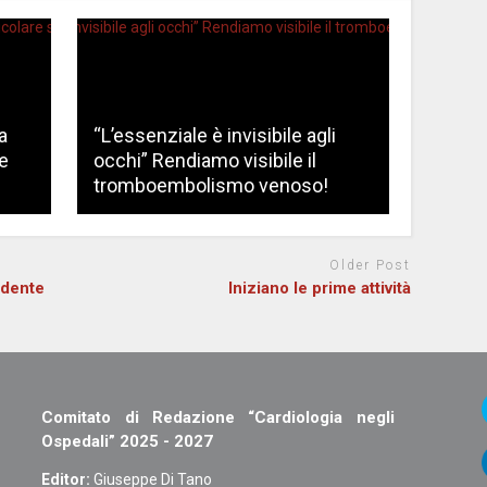
a
“L’essenziale è invisibile agli
e
occhi” Rendiamo visibile il
tromboembolismo venoso!
Older Post
idente
Iniziano le prime attività
Comitato di Redazione “Cardiologia negli
Ospedali” 2025 - 2027
Editor:
Giuseppe Di Tano