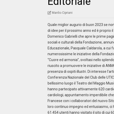
Editoriale
Manlio Cipriani
Quale miglior augurio di buon 2023 se non
di idee per il prossimo anno ed è proprio 
Domenico Gabrielli che apre le prime pagin
sociali e culturali della Fondazione, ann
Educazionale, Pasquale Caldarola, a cui f
numerosissime le iniziative della Fondazion
“Cuore ed armonia”, svoltasi nello splendor
riuscito a promuovere le iniziative di ANM
presenza di ospiti illustri. Di interesse l’
Conferenza Nazionale del Club delle UTIC 
bellissimo luogo il Teatro del Maggio Musi
hanno partecipato attivamente 620 cardiolog
cardiologi; appuntamento imperdibile che è
Francese con i collaboratori del nuovo Si
loro continuo impegno ed entusiasmo, ci h
61.454 utenti hanno visitato il sito di cui