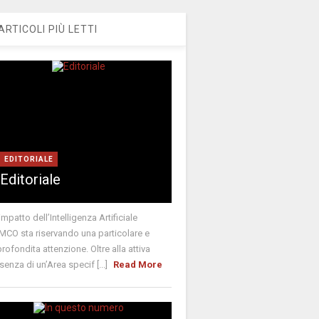
ARTICOLI PIÙ LETTI
EDITORIALE
Editoriale
’impatto dell’Intelligenza Artificiale
CO sta riservando una particolare e
rofondita attenzione. Oltre alla attiva
senza di un’Area specif [...]
Read More