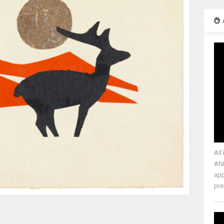
All
ANM
app
pre