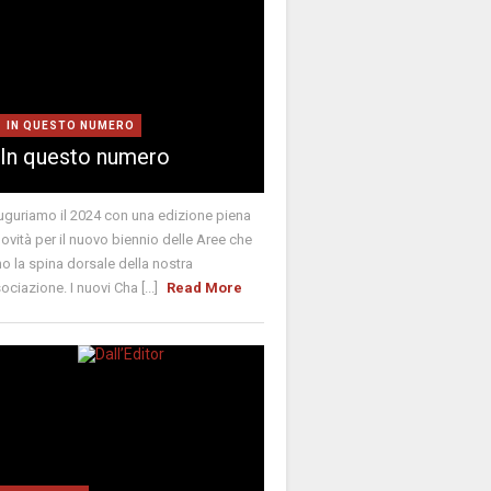
IN QUESTO NUMERO
In questo numero
uguriamo il 2024 con una edizione piena
novità per il nuovo biennio delle Aree che
o la spina dorsale della nostra
ociazione. I nuovi Cha [...]
Read More