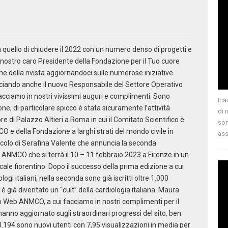
 quello di chiudere il 2022 con un numero denso di progetti e
il nostro caro Presidente della Fondazione per il Tuo cuore
e della rivista aggiornandoci sulle numerose iniziative
unciando anche il nuovo Responsabile del Settore Operativo
acciamo in nostri vivissimi auguri e complimenti. Sono
Ina
e, di particolare spicco è stata sicuramente l’attività
di 
e di Palazzo Altieri a Roma in cui il Comitato Scientifico è
son
CO e della Fondazione a larghi strati del mondo civile in
ass
articolo di Serafina Valente che annuncia la seconda
ANMCO che si terrà il 10 – 11 febbraio 2023 a Firenze in un
cale fiorentino. Dopo il successo della prima edizione a cui
i italiani, nella seconda sono già iscritti oltre 1.000
 già diventato un “cult” della cardiologia italiana. Maura
to Web ANMCO, a cui facciamo in nostri complimenti per il
anno aggiornato sugli straordinari progressi del sito, ben
 60.194 sono nuovi utenti con 7,95 visualizzazioni in media per