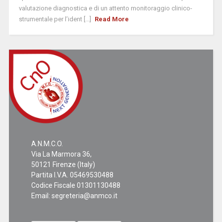
valutazione diagnostica e di un attento monitoraggio clinico-
strumentale per l’ident [...]
Read More
A.N.M.C.O.
Via La Marmora 36,
50121 Firenze (Italy)
Partita I.V.A. 05469530488
Codice Fiscale 01301130488
Email:
segreteria@anmco.it