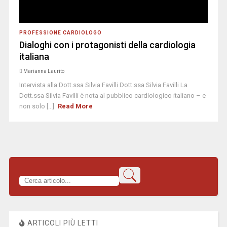
PROFESSIONE CARDIOLOGO
Dialoghi con i protagonisti della cardiologia
italiana
Marianna Laurito
Intervista alla Dott.ssa Silvia Favilli Dott.ssa Silvia Favilli La
Dott.ssa Silvia Favilli è nota al pubblico cardiologico italiano – e
non solo [...]
Read More
ARTICOLI PIÙ LETTI