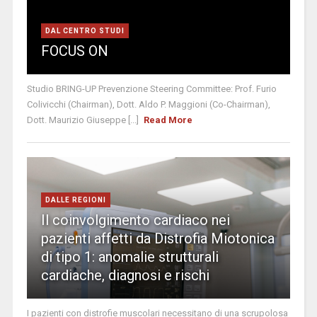
DAL CENTRO STUDI
FOCUS ON
Studio BRING-UP Prevenzione Steering Committee: Prof. Furio
Colivicchi (Chairman), Dott. Aldo P. Maggioni (Co-Chairman),
Dott. Maurizio Giuseppe [...]
Read More
DALLE REGIONI
Il coinvolgimento cardiaco nei
pazienti affetti da Distrofia Miotonica
di tipo 1: anomalie strutturali
cardiache, diagnosi e rischi
I pazienti con distrofie muscolari necessitano di una scrupolosa