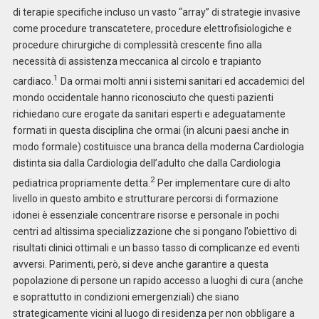
di terapie specifiche incluso un vasto “array” di strategie invasive
come procedure transcatetere, procedure elettrofisiologiche e
procedure chirurgiche di complessità crescente fino alla
necessità di assistenza meccanica al circolo e trapianto
1
cardiaco.
Da ormai molti anni i sistemi sanitari ed accademici del
mondo occidentale hanno riconosciuto che questi pazienti
richiedano cure erogate da sanitari esperti e adeguatamente
formati in questa disciplina che ormai (in alcuni paesi anche in
modo formale) costituisce una branca della moderna Cardiologia
distinta sia dalla Cardiologia dell’adulto che dalla Cardiologia
2
pediatrica propriamente detta.
Per implementare cure di alto
livello in questo ambito e strutturare percorsi di formazione
idonei è essenziale concentrare risorse e personale in pochi
centri ad altissima specializzazione che si pongano l’obiettivo di
risultati clinici ottimali e un basso tasso di complicanze ed eventi
avversi. Parimenti, però, si deve anche garantire a questa
popolazione di persone un rapido accesso a luoghi di cura (anche
e soprattutto in condizioni emergenziali) che siano
strategicamente vicini al luogo di residenza per non obbligare a