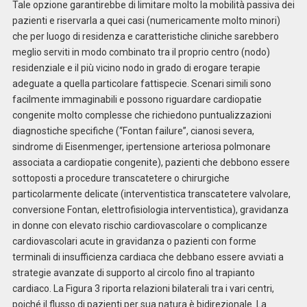
Tale opzione garantirebbe di limitare molto la mobilità passiva dei
pazienti e riservarla a quei casi (numericamente molto minori)
che per luogo di residenza e caratteristiche cliniche sarebbero
meglio serviti in modo combinato tra il proprio centro (nodo)
residenziale e il più vicino nodo in grado di erogare terapie
adeguate a quella particolare fattispecie. Scenari simili sono
facilmente immaginabili e possono riguardare cardiopatie
congenite molto complesse che richiedono puntualizzazioni
diagnostiche specifiche (“Fontan failure”, cianosi severa,
sindrome di Eisenmenger, ipertensione arteriosa polmonare
associata a cardiopatie congenite), pazienti che debbono essere
sottoposti a procedure transcatetere o chirurgiche
particolarmente delicate (interventistica transcatetere valvolare,
conversione Fontan, elettrofisiologia interventistica), gravidanza
in donne con elevato rischio cardiovascolare o complicanze
cardiovascolari acute in gravidanza o pazienti con forme
terminali di insufficienza cardiaca che debbano essere avviati a
strategie avanzate di supporto al circolo fino al trapianto
cardiaco. La Figura 3 riporta relazioni bilaterali tra i vari centri,
poiché il flusso di pazienti per sua natura è bidirezionale. La