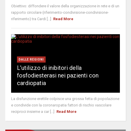
Obiettivo: diffondere il valore della organizzazione in rete e di un
rapporto circolare (riferimento-condivisione-condivisione-
riferimento) tra Cardi [...]
Read More
DALLE REGIONI
L’utilizzo di inibitori della
fosfodiesterasi nei pazienti con
cardiopatia
La disfunzione erettile colpisce una grossa fetta di popolazione
e condivide con la coronaropatia fattori di rischio vascolare
reciproci insieme a car [...]
Read More