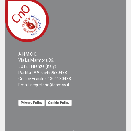
A.N.M.C.O.
Via La Marmora 36,
50121 Firenze (Italy)
Partita I.V.A. 05469530488
Codice Fiscale 01301130488
Email:
segreteria@anmco.it
Privacy Policy
Cookie Policy