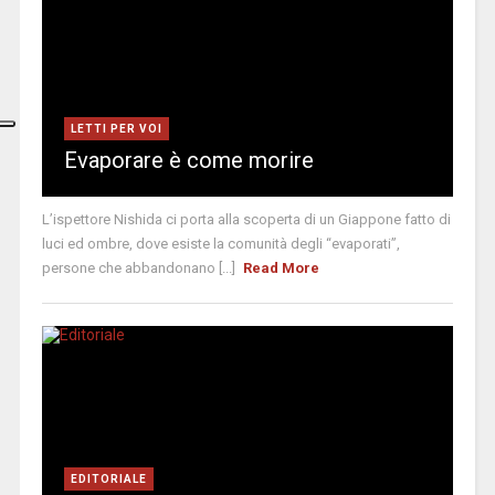
LETTI PER VOI
Evaporare è come morire
L’ispettore Nishida ci porta alla scoperta di un Giappone fatto di
luci ed ombre, dove esiste la comunità degli “evaporati”,
persone che abbandonano [...]
Read More
EDITORIALE