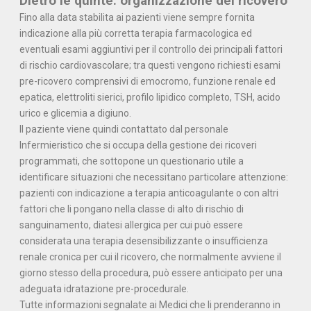
Dietro le quinte: organizzazione del ricovero
Fino alla data stabilita ai pazienti viene sempre fornita
indicazione alla più corretta terapia farmacologica ed
eventuali esami aggiuntivi per il controllo dei principali fattori
di rischio cardiovascolare; tra questi vengono richiesti esami
pre-ricovero comprensivi di emocromo, funzione renale ed
epatica, elettroliti sierici, profilo lipidico completo, TSH, acido
urico e glicemia a digiuno.
Il paziente viene quindi contattato dal personale
Infermieristico che si occupa della gestione dei ricoveri
programmati, che sottopone un questionario utile a
identificare situazioni che necessitano particolare attenzione:
pazienti con indicazione a terapia anticoagulante o con altri
fattori che li pongano nella classe di alto di rischio di
sanguinamento, diatesi allergica per cui può essere
considerata una terapia desensibilizzante o insufficienza
renale cronica per cui il ricovero, che normalmente avviene il
giorno stesso della procedura, può essere anticipato per una
adeguata idratazione pre-procedurale.
Tutte informazioni segnalate ai Medici che li prenderanno in