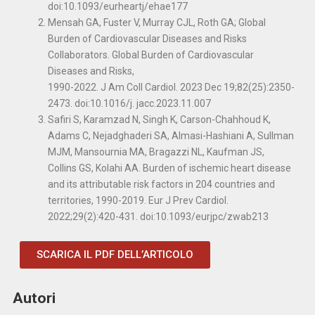
doi:10.1093/eurheartj/ehae177
Mensah GA, Fuster V, Murray CJL, Roth GA; Global
Burden of Cardiovascular Diseases and Risks
Collaborators. Global Burden of Cardiovascular
Diseases and Risks,
1990-2022. J Am Coll Cardiol. 2023 Dec 19;82(25):2350-
2473. doi:10.1016/j. jacc.2023.11.007
Safiri S, Karamzad N, Singh K, Carson-Chahhoud K,
Adams C, Nejadghaderi SA, Almasi-Hashiani A, Sullman
MJM, Mansournia MA, Bragazzi NL, Kaufman JS,
Collins GS, Kolahi AA. Burden of ischemic heart disease
and its attributable risk factors in 204 countries and
territories, 1990-2019. Eur J Prev Cardiol.
2022;29(2):420-431. doi:10.1093/eurjpc/zwab213
SCARICA IL PDF DELL’ARTICOLO
Autori