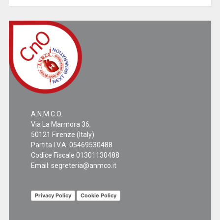
A.N.M.C.O.
Via La Marmora 36,
50121 Firenze (Italy)
Partita I.V.A. 05469530488
Codice Fiscale 01301130488
Email:
segreteria@anmco.it
Privacy Policy
Cookie Policy