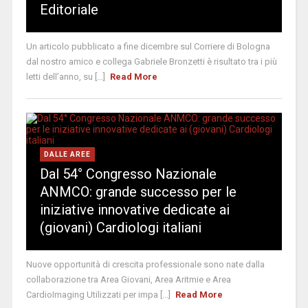
Editoriale
Un articolo pubblicato a fine dicembre sul Corriere di Bologna
dal nostro amico e collega Gabriele Bronzetti è risultato tra i più
letti dell’anno, su [...]
Read More
DALLE AREE
Dal 54° Congresso Nazionale
ANMCO: grande successo per le
iniziative innovative dedicate ai
(giovani) Cardiologi italiani
Nuove opportunità di crescita professionale sono nate dalla
collaborazione tra Area Giovani, Area Aritmie e Area
CardioImaging Utilizzati per impa [...]
Read More