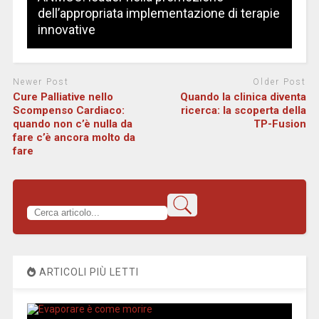
dell’appropriata implementazione di terapie
innovative
Newer Post
Older Post
Cure Palliative nello
Quando la clinica diventa
Scompenso Cardiaco:
ricerca: la scoperta della
quando non c’è nulla da
TP-Fusion
fare c’è ancora molto da
fare
ARTICOLI PIÙ LETTI