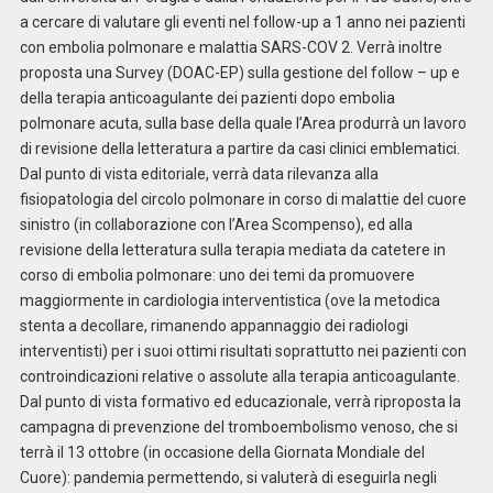
a cercare di valutare gli eventi nel follow-up a 1 anno nei pazienti
con embolia polmonare e malattia SARS-COV 2. Verrà inoltre
proposta una Survey (DOAC-EP) sulla gestione del follow – up e
della terapia anticoagulante dei pazienti dopo embolia
polmonare acuta, sulla base della quale l’Area produrrà un lavoro
di revisione della letteratura a partire da casi clinici emblematici.
Dal punto di vista editoriale, verrà data rilevanza alla
fisiopatologia del circolo polmonare in corso di malattie del cuore
sinistro (in collaborazione con l’Area Scompenso), ed alla
revisione della letteratura sulla terapia mediata da catetere in
corso di embolia polmonare: uno dei temi da promuovere
maggiormente in cardiologia interventistica (ove la metodica
stenta a decollare, rimanendo appannaggio dei radiologi
interventisti) per i suoi ottimi risultati soprattutto nei pazienti con
controindicazioni relative o assolute alla terapia anticoagulante.
Dal punto di vista formativo ed educazionale, verrà riproposta la
campagna di prevenzione del tromboembolismo venoso, che si
terrà il 13 ottobre (in occasione della Giornata Mondiale del
Cuore): pandemia permettendo, si valuterà di eseguirla negli