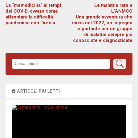
La “memedicina” ai tempi
Le malattie rare e
del COVID, ovvero come
L’ANMCO
affrontare la difficoltà
Una grande avventura che
pandemica con l’ironia
inizia nel 2022, un impegno
importante per un gruppo
di malattie sempre più
conosciute e diagnosticate
ARTICOLI PIÙ LETTI