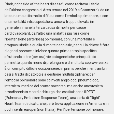
“dark, right side of the heart disease”, come recitava il titolo
dell’ultimo congresso di Area tenuto nel 2019 a Catanzaro): da un
lato una malattia molto diffusa come l’embolia polmonare, e con
una mortalità intraospedaliera ancora troppo elevata (in
generale, rimane la terza causa di morte per cause
cardiovascolari), dall’altro una malattia più rara come
l’ipertensione (arteriosa) polmonare, con una mortalità e
prognosi simile a quella di molte neoplasie, per cui la chiave è fare
diagnosi precoce e iniziare quanto prima terapia specifica
sfruttando le tre (per ora) vie patogenetiche principali: ciò
permette quanto meno di prolungare e di molto la sopravvivenza.
È un compito difficile occuparsene, in primis perché in entrambi i
casi si tratta di patologie a gestione multidisciplinare: per
l’embolia polmonare sono coinvolti angiologo, pneumologo,
internista, medico del pronto soccorso, ma anche anestesista,
emodinamista e cardiochirurgo che costituiscono il PERT
(Pulmonary Embolism Response Team), una sorta di “Right”
Heart Team dedicato, che però trova applicazione in America e in
pochi centri europei (non l’Italia). Per l’ipertensione polmonare,