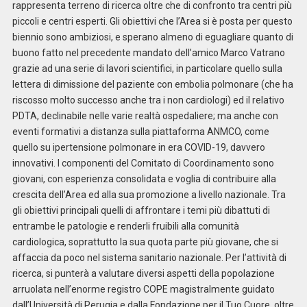
rappresenta terreno di ricerca oltre che di confronto tra centri più
piccoli e centri esperti. Gli obiettivi che l’Area si è posta per questo
biennio sono ambiziosi, e sperano almeno di eguagliare quanto di
buono fatto nel precedente mandato dell’amico Marco Vatrano
grazie ad una serie di lavori scientifici, in particolare quello sulla
lettera di dimissione del paziente con embolia polmonare (che ha
riscosso molto successo anche tra i non cardiologi) ed il relativo
PDTA, declinabile nelle varie realtà ospedaliere; ma anche con
eventi formativi a distanza sulla piattaforma ANMCO, come
quello su ipertensione polmonare in era COVID-19, davvero
innovativi. I componenti del Comitato di Coordinamento sono
giovani, con esperienza consolidata e voglia di contribuire alla
crescita dell’Area ed alla sua promozione a livello nazionale. Tra
gli obiettivi principali quelli di affrontare i temi più dibattuti di
entrambe le patologie e renderli fruibili alla comunità
cardiologica, soprattutto la sua quota parte più giovane, che si
affaccia da poco nel sistema sanitario nazionale. Per l’attività di
ricerca, si punterà a valutare diversi aspetti della popolazione
arruolata nell’enorme registro COPE magistralmente guidato
dall’Università di Perugia e dalla Fondazione per il Tuo Cuore, oltre