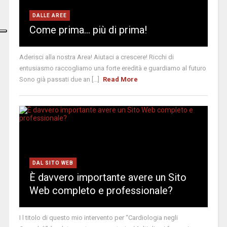
DALLE AREE
Come prima… più di prima!
Aderisci alla nostra Area! Aiutaci a crescere! Ricchi di
entusiasmo raccogliamo una forte eredità e guardiamo al futuro
Sono già passati due an [...]
Read More
DAL SITO WEB
È davvero importante avere un Sito
Web completo e professionale?
I l titolo di questo mio intervento per “Cardiologia negli