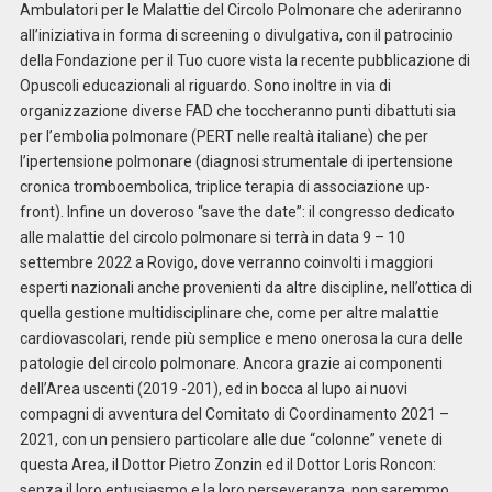
Ambulatori per le Malattie del Circolo Polmonare che aderiranno
all’iniziativa in forma di screening o divulgativa, con il patrocinio
della Fondazione per il Tuo cuore vista la recente pubblicazione di
Opuscoli educazionali al riguardo. Sono inoltre in via di
organizzazione diverse FAD che toccheranno punti dibattuti sia
per l’embolia polmonare (PERT nelle realtà italiane) che per
l’ipertensione polmonare (diagnosi strumentale di ipertensione
cronica tromboembolica, triplice terapia di associazione up-
front). Infine un doveroso “save the date”: il congresso dedicato
alle malattie del circolo polmonare si terrà in data 9 – 10
settembre 2022 a Rovigo, dove verranno coinvolti i maggiori
esperti nazionali anche provenienti da altre discipline, nell’ottica di
quella gestione multidisciplinare che, come per altre malattie
cardiovascolari, rende più semplice e meno onerosa la cura delle
patologie del circolo polmonare. Ancora grazie ai componenti
dell’Area uscenti (2019 -201), ed in bocca al lupo ai nuovi
compagni di avventura del Comitato di Coordinamento 2021 –
2021, con un pensiero particolare alle due “colonne” venete di
questa Area, il Dottor Pietro Zonzin ed il Dottor Loris Roncon:
senza il loro entusiasmo e la loro perseveranza, non saremmo