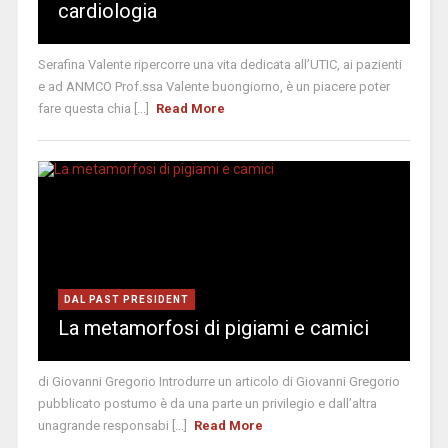
cardiologia
Serafina Valente ripercorre una vita dedicata all’UTIC, ai pazienti
e ad ANMCO Prof.ssa Valente buongiorno, è un piacere poter
fare questa chia [...]
Read More
DAL PAST PRESIDENT
La metamorfosi di pigiami e camici
di Giovanni Gregorio Introdurre un articolo di Giovanni Gregorio
pubblicato postumo è da una parte un privilegio e dall’altra
unagrande responsabi [...]
Read More