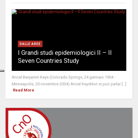
DALLE AREE
I Grandi studi epidemiologici II – Il
Seven Countries Study
Ancel Benjamin Keys (Colorado Springs, 24 gennaio 1904 -
Minneapolis, 20 novembre 2004) Ancel KeysNon si può parlar [...]
Read More