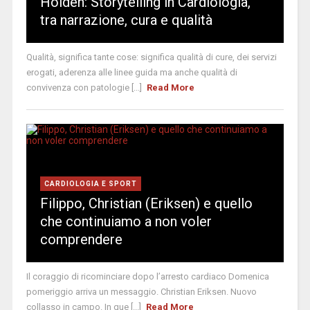
Holden: Storytelling in Cardiologia,
tra narrazione, cura e qualità
Qualità, significa tante cose: significa qualità di cure, dei servizi
erogati, aderenza alle linee guida ma anche qualità di
convivenza con patologie [...]
Read More
CARDIOLOGIA E SPORT
Filippo, Christian (Eriksen) e quello
che continuiamo a non voler
comprendere
Il coraggio di ricominciare dopo l’arresto cardiaco Domenica
pomeriggio arriva un messaggio. Christian Eriksen. Nuovo
collasso in campo. In que [...]
Read More