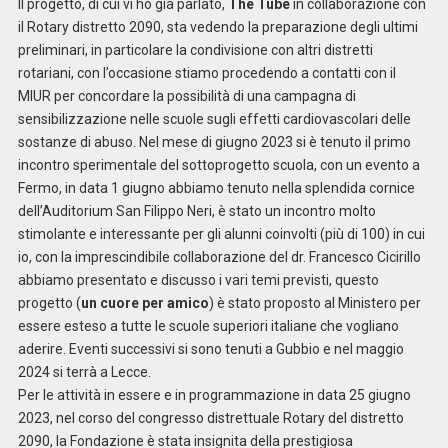
Il progetto, di cui vi ho già parlato,
The Tube
in collaborazione con
il Rotary distretto 2090, sta vedendo la preparazione degli ultimi
preliminari, in particolare la condivisione con altri distretti
rotariani, con l’occasione stiamo procedendo a contatti con il
MIUR per concordare la possibilità di una campagna di
sensibilizzazione nelle scuole sugli effetti cardiovascolari delle
sostanze di abuso. Nel mese di giugno 2023 si è tenuto il primo
incontro sperimentale del sottoprogetto scuola, con un evento a
Fermo, in data 1 giugno abbiamo tenuto nella splendida cornice
dell’Auditorium San Filippo Neri, è stato un incontro molto
stimolante e interessante per gli alunni coinvolti (più di 100) in cui
io, con la imprescindibile collaborazione del dr. Francesco Cicirillo
abbiamo presentato e discusso i vari temi previsti, questo
progetto (
un cuore per amico
) è stato proposto al Ministero per
essere esteso a tutte le scuole superiori italiane che vogliano
aderire. Eventi successivi si sono tenuti a Gubbio e nel maggio
2024 si terrà a Lecce.
Per le attività in essere e in programmazione in data 25 giugno
2023, nel corso del congresso distrettuale Rotary del distretto
2090, la Fondazione è stata insignita della prestigiosa