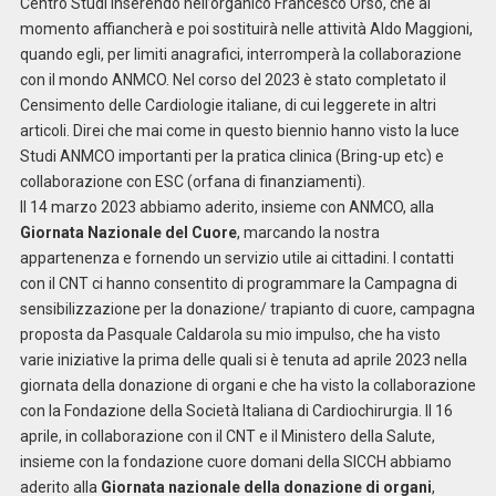
Centro Studi inserendo nell’organico Francesco Orso, che al
momento affiancherà e poi sostituirà nelle attività Aldo Maggioni,
quando egli, per limiti anagrafici, interromperà la collaborazione
con il mondo ANMCO. Nel corso del 2023 è stato completato il
Censimento delle Cardiologie italiane, di cui leggerete in altri
articoli. Direi che mai come in questo biennio hanno visto la luce
Studi ANMCO importanti per la pratica clinica (Bring-up etc) e
collaborazione con ESC (orfana di finanziamenti).
Il 14 marzo 2023 abbiamo aderito, insieme con ANMCO, alla
Giornata Nazionale del Cuore
, marcando la nostra
appartenenza e fornendo un servizio utile ai cittadini. I contatti
con il CNT ci hanno consentito di programmare la Campagna di
sensibilizzazione per la donazione/ trapianto di cuore, campagna
proposta da Pasquale Caldarola su mio impulso, che ha visto
varie iniziative la prima delle quali si è tenuta ad aprile 2023 nella
giornata della donazione di organi e che ha visto la collaborazione
con la Fondazione della Società Italiana di Cardiochirurgia. Il 16
aprile, in collaborazione con il CNT e il Ministero della Salute,
insieme con la fondazione cuore domani della SICCH abbiamo
aderito alla
Giornata nazionale della donazione di organi
,