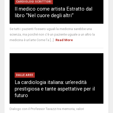
CARDIOLOGI SCRITTORI
Il medico come artista Estratto dal
libro “Nel cuore degli altri”
Se tutti i pazienti fossero uguali la medicina sarebbe una
scienza, ma poiché non c’è un paziente uguale a un altro la
medicina è un’arte Come l’a [...]
Read More
DALLE AREE
La cardiologia italiana: un’eredità
prestigiosa e tante aspettative per il
futuro
Dialogo con il Professor Tavazzi tra memoria, valori