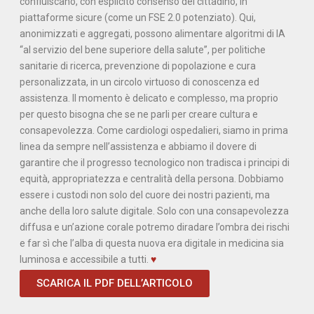
confluiscano, con esplicito consenso del cittadino, in
piattaforme sicure (come un FSE 2.0 potenziato). Qui,
anonimizzati e aggregati, possono alimentare algoritmi di IA
“al servizio del bene superiore della salute”, per politiche
sanitarie di ricerca, prevenzione di popolazione e cura
personalizzata, in un circolo virtuoso di conoscenza ed
assistenza. Il momento è delicato e complesso, ma proprio
per questo bisogna che se ne parli per creare cultura e
consapevolezza. Come cardiologi ospedalieri, siamo in prima
linea da sempre nell’assistenza e abbiamo il dovere di
garantire che il progresso tecnologico non tradisca i principi di
equità, appropriatezza e centralità della persona. Dobbiamo
essere i custodi non solo del cuore dei nostri pazienti, ma
anche della loro salute digitale. Solo con una consapevolezza
diffusa e un’azione corale potremo diradare l’ombra dei rischi
e far sì che l’alba di questa nuova era digitale in medicina sia
luminosa e accessibile a tutti.
♥
SCARICA IL PDF DELL’ARTICOLO