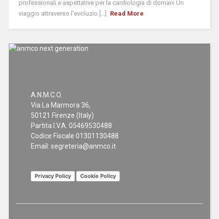
professionali e aspettative per la cardiologia di domani Un
viaggio attraverso l’evoluzio [...]
Read More
A.N.M.C.O.
Via La Marmora 36,
50121 Firenze (Italy)
Partita I.V.A. 05469530488
Codice Fiscale 01301130488
Email:
segreteria@anmco.it
Privacy Policy
Cookie Policy