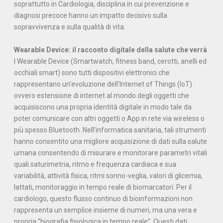
soprattutto in Cardiologia, disciplina in cui prevenzione e
diagnosi precoce hanno un impatto decisivo sulla
sopravvivenza e sulla qualità di vita.
Wearable Device: il racconto digitale della salute che verrà
I Wearable Device (Smartwatch, fitness band, cerotti, anelli ed
occhiali smart) sono tutti dispositivi elettronici che
rappresentano un’evoluzione dell’Internet of Things (IoT)
ovvero estensione di internet al mondo degli oggetti che
acquisiscono una propria identità digitale in modo tale da
poter comunicare con altri oggetti o App in rete via wireless o
più spesso Bluetooth. Nell’informatica sanitaria, tali strumenti
hanno consentito una migliore acquisizione di dati sulla salute
umana consentendo di misurare e monitorare parametri vitali
quali saturimetria, ritmo e frequenza cardiaca e sua
variabilità, attività fisica, ritmi sonno-veglia, valori di glicemia,
lattati, monitoraggio in tempo reale di biomarcatori. Per il
cardiologo, questo flusso continuo di bioinformazioni non
rappresenta un semplice insieme di numeri, ma una vera e
propria “biografia fisiologica in tempo reale”. Questi dati