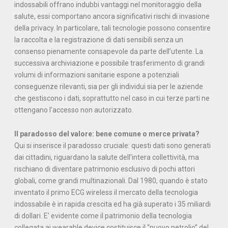
indossabili offrano indubbi vantaggi nel monitoraggio della
salute, essi comportano ancora significativi rischi di invasione
della privacy. In particolare, tali tecnologie possono consentire
la raccolta e la registrazione di dati sensibili senza un
consenso pienamente consapevole da parte dell’utente. La
successiva archiviazione e possibile trasferimento di grandi
volumi di informazioni sanitarie espone a potenziali
conseguenze rilevanti, sia per gli individui sia per le aziende
che gestiscono i dati, soprattutto nel caso in cui terze parti ne
ottengano l’accesso non autorizzato.
Il paradosso del valore: bene comune o merce privata?
Qui si inserisce il paradosso cruciale: questi dati sono generati
dai cittadini, riguardano la salute dell’intera collettività, ma
rischiano di diventare patrimonio esclusivo di pochi attori
globali, come grandi multinazionali. Dal 1980, quando è stato
inventato il primo ECG wireless il mercato della tecnologia
indossabile è in rapida crescita ed ha già superato i 35 miliardi
di dollari. E’ evidente come il patrimonio della tecnologia
collegata ai wearable device costituisce il “nuovo petrolio” del