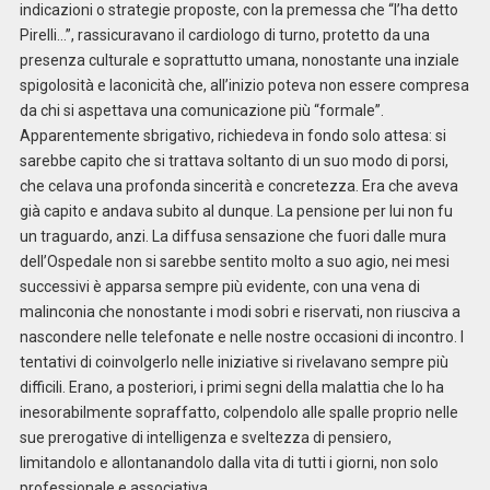
indicazioni o strategie proposte, con la premessa che “l’ha detto
Pirelli…”, rassicuravano il cardiologo di turno, protetto da una
presenza culturale e soprattutto umana, nonostante una inziale
spigolosità e laconicità che, all’inizio poteva non essere compresa
da chi si aspettava una comunicazione più “formale”.
Apparentemente sbrigativo, richiedeva in fondo solo attesa: si
sarebbe capito che si trattava soltanto di un suo modo di porsi,
che celava una profonda sincerità e concretezza. Era che aveva
già capito e andava subito al dunque. La pensione per lui non fu
un traguardo, anzi. La diffusa sensazione che fuori dalle mura
dell’Ospedale non si sarebbe sentito molto a suo agio, nei mesi
successivi è apparsa sempre più evidente, con una vena di
malinconia che nonostante i modi sobri e riservati, non riusciva a
nascondere nelle telefonate e nelle nostre occasioni di incontro. I
tentativi di coinvolgerlo nelle iniziative si rivelavano sempre più
difficili. Erano, a posteriori, i primi segni della malattia che lo ha
inesorabilmente sopraffatto, colpendolo alle spalle proprio nelle
sue prerogative di intelligenza e sveltezza di pensiero,
limitandolo e allontanandolo dalla vita di tutti i giorni, non solo
professionale e associativa.