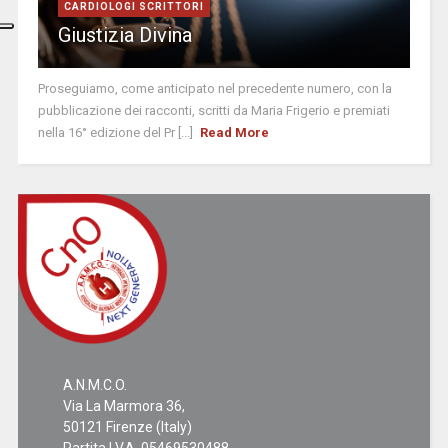
CARDIOLOGI SCRITTORI
Giustizia Divina
Proseguiamo, come anticipato nel precedente numero, con la
pubblicazione dei racconti, scritti da Maria Frigerio e premiati
nella 16° edizione del Pr [...]
Read More
A.N.M.C.O.
Via La Marmora 36,
50121 Firenze (Italy)
Partita I.V.A. 05469530488