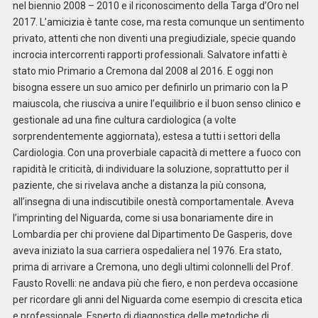
nel biennio 2008 – 2010 e il riconoscimento della Targa d’Oro nel
2017. L’amicizia è tante cose, ma resta comunque un sentimento
privato, attenti che non diventi una pregiudiziale, specie quando
incrocia intercorrenti rapporti professionali. Salvatore infatti è
stato mio Primario a Cremona dal 2008 al 2016. E oggi non
bisogna essere un suo amico per definirlo un primario con la P
maiuscola, che riusciva a unire l’equilibrio e il buon senso clinico e
gestionale ad una fine cultura cardiologica (a volte
sorprendentemente aggiornata), estesa a tutti i settori della
Cardiologia. Con una proverbiale capacità di mettere a fuoco con
rapidità le criticità, di individuare la soluzione, soprattutto per il
paziente, che si rivelava anche a distanza la più consona,
all’insegna di una indiscutibile onestà comportamentale. Aveva
l’imprinting del Niguarda, come si usa bonariamente dire in
Lombardia per chi proviene dal Dipartimento De Gasperis, dove
aveva iniziato la sua carriera ospedaliera nel 1976. Era stato,
prima di arrivare a Cremona, uno degli ultimi colonnelli del Prof.
Fausto Rovelli: ne andava più che fiero, e non perdeva occasione
per ricordare gli anni del Niguarda come esempio di crescita etica
e professionale. Esperto di diagnostica delle metodiche di