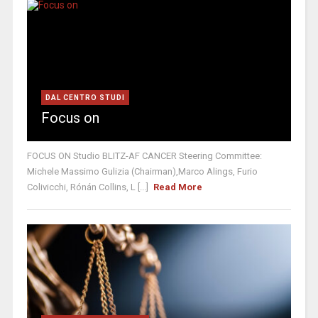
DAL CENTRO STUDI
Focus on
FOCUS ON Studio BLITZ-AF CANCER Steering Committee:
Michele Massimo Gulizia (Chairman),Marco Alings, Furio
Colivicchi, Rónán Collins, L [...]
Read More