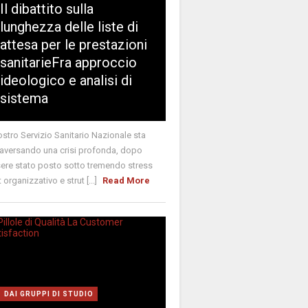
Il dibattito sulla
lunghezza delle liste di
attesa per le prestazioni
sanitarieFra approccio
ideologico e analisi di
sistema
nostro Servizio Sanitario Nazionale sta
raversando una crisi profonda, dopo
ere stato posto sotto tremendo stress
t organizzativo e strut [...]
Read More
DAI GRUPPI DI STUDIO