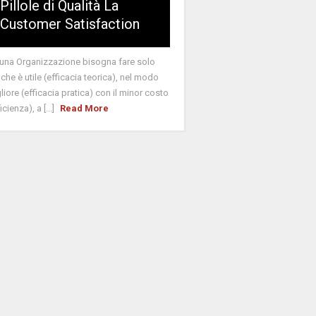
Pillole di Qualità La
Customer Satisfaction
 una Organizzazione bisogna fare solo
 che è utile (efficacia teorica), nel modo
liore (efficacia pratica) con il minor costo
icienza), a [...]
Read More