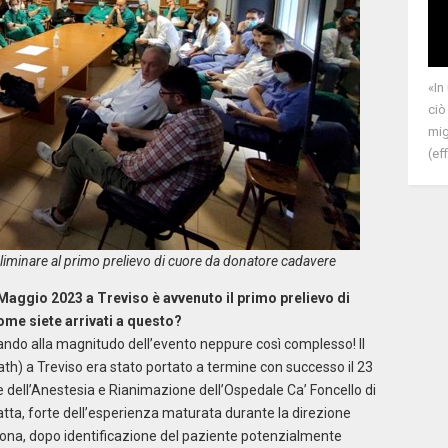
«In
ciò
mig
(eff
eliminare al primo prelievo di cuore da donatore cadavere
 Maggio 2023 a Treviso è avvenuto il primo prelievo di
ome siete arrivati a questo?
ando alla magnitudo dell’evento neppure così complesso! Il
th) a Treviso era stato portato a termine con successo il 23
e dell’Anestesia e Rianimazione dell’Ospedale Ca’ Foncello di
anatta, forte dell’esperienza maturata durante la direzione
rona, dopo identificazione del paziente potenzialmente