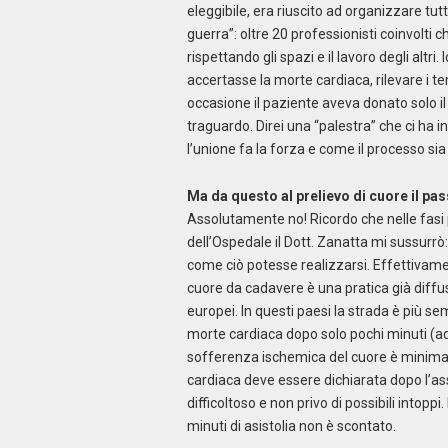
eleggibile, era riuscito ad organizzare tut
guerra”: oltre 20 professionisti coinvo
rispettando gli spazi e il lavoro degli altri
accertasse la morte cardiaca, rilevare i te
occasione il paziente aveva donato solo i
traguardo. Direi una “palestra” che ci ha i
l’unione fa la forza e come il processo si
Ma da questo al prelievo di cuore il pa
Assolutamente no! Ricordo che nelle fasi 
dell’Ospedale il Dott. Zanatta mi sussurrò:
come ciò potesse realizzarsi. Effettivament
cuore da cadavere è una pratica già diffus
europei. In questi paesi la strada è più se
morte cardiaca dopo solo pochi minuti (a
sofferenza ischemica del cuore è minima in
cardiaca deve essere dichiarata dopo l’asse
difficoltoso e non privo di possibili intopp
minuti di asistolia non è scontato.