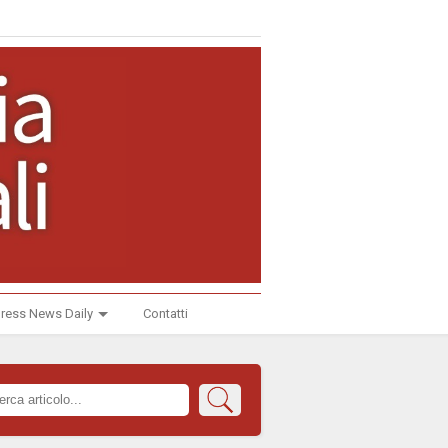
ress News Daily
Contatti