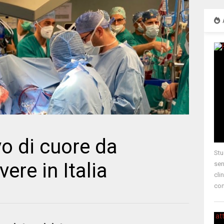
vo di cuore da
Stu
ere in Italia
sen
cli
con