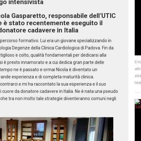
go intensivista
icola Gasparetto, responsabile dell’UTIC
e è stato recentemente eseguito il
donatore cadavere in Italia
uo percorso formativo. Lui era un giovane specializzando in
iologia Degenze della Clinica Cardiologica di Padova. Fin da
tiglioso e colto, qualità fondamentali per dedicarsi alla
Il 
 si è presto innamorato e a cui dedica gran parte delle
att
i tempo ne è passato e ormai Nicola è diventato un
ess
 grande esperienza e di completa maturità clinica.
tes
trarci e mi ha raccontato la sua esperienza e il suo
di cuore da donatore cadavere in Italia. Ne è nata una pseudo
 che tra non molto tale strategie diventeranno comuni negli