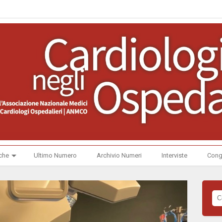
che
Ultimo Numero
Archivio Numeri
Interviste
Cong