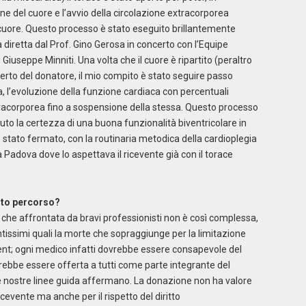
e del cuore e l’avvio della circolazione extracorporea
l cuore. Questo processo è stato eseguito brillantemente
a diretta dal Prof. Gino Gerosa in concerto con l’Equipe
 Giuseppe Minniti. Una volta che il cuore è ripartito (peraltro
erto del donatore, il mio compito è stato seguire passo
 l’evoluzione della funzione cardiaca con percentuali
xtracorporea fino a sospensione della stessa. Questo processo
uto la certezza di una buona funzionalità biventricolare in
 stato fermato, con la routinaria metodica della cardioplegia
 Padova dove lo aspettava il ricevente già con il torace
esto percorso?
 che affrontata da bravi professionisti non è così complessa,
ntissimi quali la morte che sopraggiunge per la limitazione
ment; ogni medico infatti dovrebbe essere consapevole del
ebbe essere offerta a tutti come parte integrante del
le nostre linee guida affermano. La donazione non ha valore
icevente ma anche per il rispetto del diritto