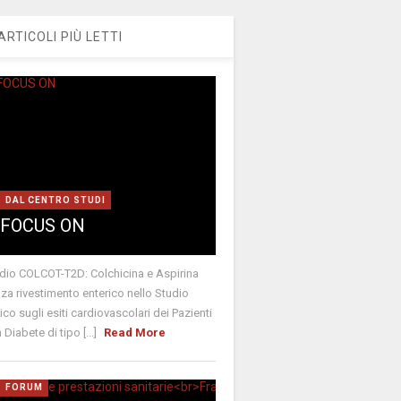
ARTICOLI PIÙ LETTI
DAL CENTRO STUDI
FOCUS ON
dio COLCOT-T2D: Colchicina e Aspirina
za rivestimento enterico nello Studio
nico sugli esiti cardiovascolari dei Pazienti
 Diabete di tipo [...]
Read More
FORUM