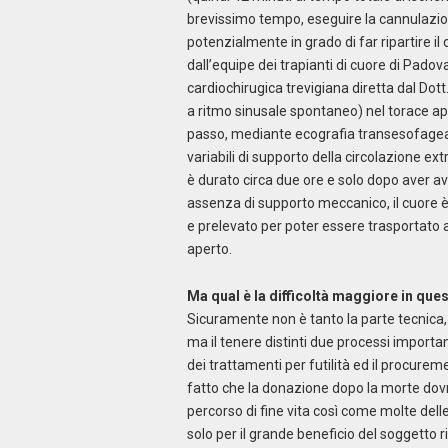
brevissimo tempo, eseguire la cannulazion
potenzialmente in grado di far ripartire i
dall’equipe dei trapianti di cuore di Padov
cardiochirugica trevigiana diretta dal Dott.
a ritmo sinusale spontaneo) nel torace ap
passo, mediante ecografia transesofagea,
variabili di supporto della circolazione e
è durato circa due ore e solo dopo aver av
assenza di supporto meccanico, il cuore è
e prelevato per poter essere trasportato a
aperto.
Ma qual è la difficoltà maggiore in qu
Sicuramente non è tanto la parte tecnica,
ma il tenere distinti due processi importa
dei trattamenti per futilità ed il procure
fatto che la donazione dopo la morte dovr
percorso di fine vita così come molte del
solo per il grande beneficio del soggetto r