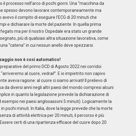
to il processo nell’arco di pochi giorni. Una “macchina da
lti che spesso devono lavorare contemporaneamente ma
. Io avevo il compito di eseguire l’ECG di 20 minuti che
mpi e dichiarare la morte del paziente. In quella prima
l fegato ma per il nostro Ospedale era stato un grande
nsegnato, più di qualsiasi altra situazione lavorativa, come
a una “catena” in cui nessun anello deve spezzarsi.
ssaggio non è così automatico!
preparative del primo DCD di Agosto 2022 nei corridoi
 “arriveremo al cuore, vedrai!”. E io impietrito non capivo
e aveva ragione: al cuore ci siamo arrivati! Il prelievo di
a da diversi anni negli altri paesi del mondo compresi alcuni
mplice in quanto la legislazione prevede la dichiarazione di
d esempio nei paesi anglosassoni 5 minuti). Logicamente la
 pochi minuti. In Italia, dove la legge prevede che la morte
nza di attività elettrica per 20 minuti, il percorso è più
i. Essere certi di una ripartenza efficace del cuore dopo 20