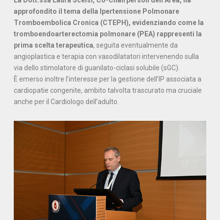
La Dott.ssa Laura Scelsi, Co-Chairperson dell’Area, ha
approfondito il tema della Ipertensione Polmonare
Tromboembolica Cronica (CTEPH), evidenziando come la
tromboendoarterectomia polmonare (PEA) rappresenti la
prima scelta terapeutica
, seguita eventualmente da
angioplastica e terapia con vasodilatatori intervenendo sulla
via dello stimolatore di guanilato-ciclasi solubile (sGC).
È emerso inoltre l’interesse per la gestione dell’IP associata a
cardiopatie congenite, ambito talvolta trascurato ma cruciale
anche per il Cardiologo dell’adulto.