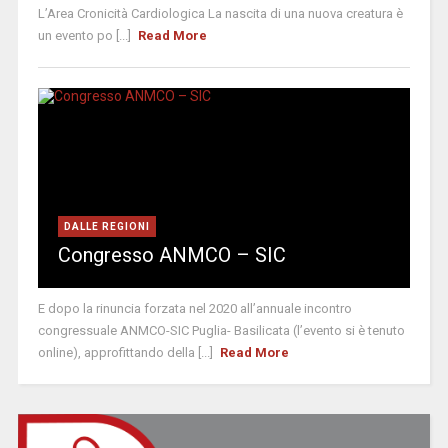
L’Area Cronicità Cardiologica La nascita di una nuova creatura è
un evento po [...]
Read More
DALLE REGIONI
Congresso ANMCO – SIC
E dopo la rinuncia forzata nel 2020 all’annuale incontro
congressuale ANMCO-SIC Puglia- Basilicata (l’evento si è tenuto
online), approfittando della [...]
Read More