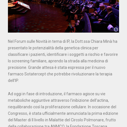
Nel Forum sulle Novità in tema di IP, la Dott.ssa Chiara Minà ha
presentato le potenzialità della genetica clinica per
classificare i pazienti, identificare i soggetti a rischio e favorire
lo screening familiare, aprendo la strada alla medicina di
precisione. Grande attesa è stata espressa per il nuovo
farmaco Sotatercept che potrebbe rivoluzionare la terapia
dell’IP.
Ad oggi in fase di introduzione, il farmaco agisce su vie
metaboliche aggiuntive attraverso l’inibizione dell’actina,
riequilibrando così la proliferazione cellulare. In occasione del
Congresso, è stata ufficialmente annunciata la prima edizione
del Master di II livello in Malattie del Circolo Polmonare, frutto
della collaborazione tra ANMCO, la Fondazione Toscana