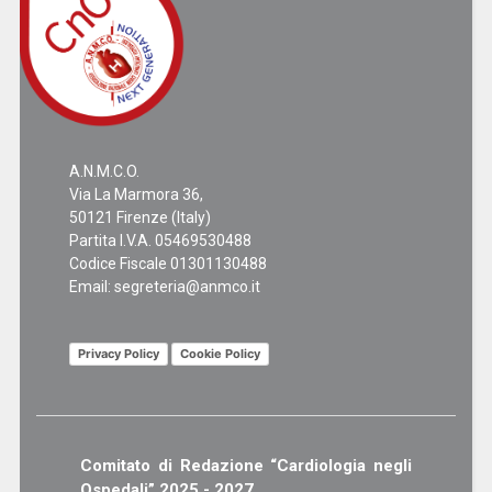
A.N.M.C.O.
Via La Marmora 36,
50121 Firenze (Italy)
Partita I.V.A. 05469530488
Codice Fiscale 01301130488
Email:
segreteria@anmco.it
Privacy Policy
Cookie Policy
Comitato di Redazione “Cardiologia negli
Ospedali” 2025 - 2027