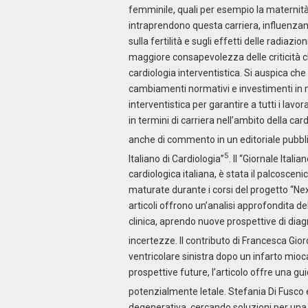
femminile, quali per esempio la maternit
intraprendono questa carriera, influenzan
sulla fertilità e sugli effetti delle radiaz
maggiore consapevolezza delle criticità c
cardiologia interventistica. Si auspica ch
cambiamenti normativi e investimenti in nu
interventistica per garantire a tutti i lav
in termini di carriera nell’ambito della ca
anche di commento in un editoriale pubbli
5
Italiano di Cardiologia”
. Il “Giornale Ital
cardiologica italiana, è stata il palcoscenico 
maturate durante i corsi del progetto “Ne
articoli offrono un’analisi approfondita del
clinica, aprendo nuove prospettive di dia
incertezze. Il contributo di Francesca Gior
ventricolare sinistra dopo un infarto mioc
prospettive future, l’articolo offre una 
potenzialmente letale. Stefania Di Fusco e
degenerativa, cercando soluzioni per una