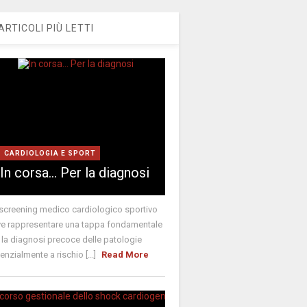
ARTICOLI PIÙ LETTI
CARDIOLOGIA E SPORT
In corsa… Per la diagnosi
screening medico cardiologico sportivo
e rappresentare una tappa fondamentale
 la diagnosi precoce delle patologie
enzialmente a rischio [...]
Read More