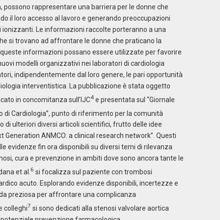
à, possono rappresentare una barriera per le donne che
do il loro accesso al lavoro e generando preoccupazioni
ioni ionizzanti. Le informazioni raccolte porteranno a una
he si trovano ad affrontare le donne che praticano la
e queste informazioni possano essere utilizzate per favorire
ovi modelli organizzativi nei laboratori di cardiologia
oratori, indipendentemente dal loro genere, le pari opportunità
rdiologia interventistica. La pubblicazione è stata oggetto
4
cato in concomitanza sull’IJC
e presentata sul “Giornale
iano di Cardiologia”, punto di riferimento per la comunità
di ulteriori diversi articoli scientifici, frutto delle idee
xt Generation ANMCO: a clinical research network”. Questi
le evidenze fin ora disponibili su diversi temi di rilevanza
gnosi, cura e prevenzione in ambiti dove sono ancora tante le
6
dana et al.
si focalizza sul paziente con trombosi
ardico acuto. Esplorando evidenze disponibili, incertezze e
guida preziosa per affrontare una complicanza
7
 colleghi
si sono dedicati alla stenosi valvolare aortica
 potenziale prevenzione farmacologica.