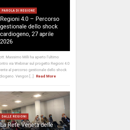
PAROLA DI REGIONE
Regioni 4.0 – Percorso
gestionale dello shock
cardiogeno, 27 aprile
2026
Dott. Massimo Milli ha aperto l’ultimo
ontro via Webinar sul progetto Regioni 4.0
rente al percorso gestionale dello shock
diogeno. Vengon [...]
Read More
DALLE REGIONI
La Rete Veneta delle