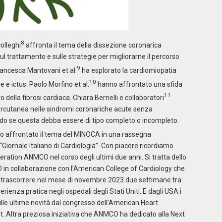
8
colleghi
affronta il tema della dissezione coronarica
trattamento e sulle strategie per migliorarne il percorso
9
Francesca Mantovani et al.
ha esplorato la cardiomiopatia
10
e e ictus. Paolo Morfino et al.
hanno affrontato una sfida
11
to della fibrosi cardiaca. Chiara Bernelli e collaboratori
ercutanea nelle sindromi coronariche acute senza
ndo se questa debba essere di tipo completo o incompleto.
 affrontato il tema del MINOCA in una rassegna
“Giornale Italiano di Cardiologia”. Con piacere ricordiamo
eration ANMCO nel corso degli ultimi due anni. Si tratta dello
n collaborazione con l’American College of Cardiology che
di trascorrere nel mese di novembre 2023 due settimane tra
ienza pratica negli ospedali degli Stati Uniti. E dagli USA i
ulle ultime novità dal congresso dell’American Heart
it. Altra preziosa iniziativa che ANMCO ha dedicato alla Next