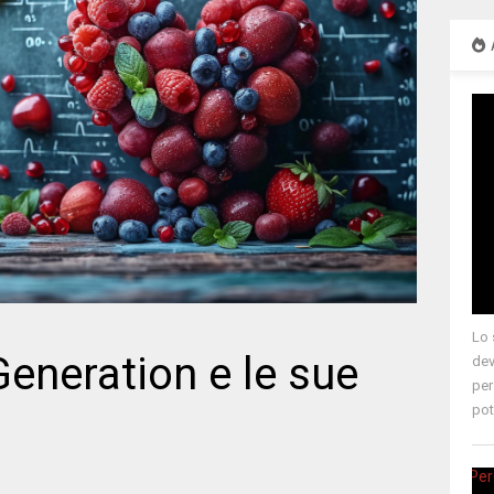
Lo 
neration e le sue
dev
per
pot