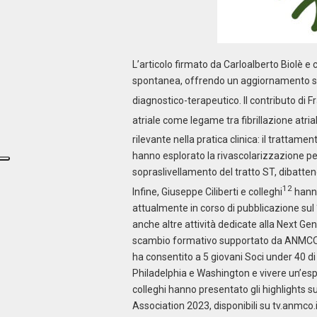
L’articolo firmato da Carloalberto Biolè e 
spontanea, offrendo un aggiornamento sul 
diagnostico-terapeutico. Il contributo di 
atriale come legame tra fibrillazione atrial
rilevante nella pratica clinica: il trattamen
hanno esplorato la rivascolarizzazione p
sopraslivellamento del tratto ST, dibatte
12
Infine, Giuseppe Ciliberti e colleghi
hanno
attualmente in corso di pubblicazione sul 
anche altre attività dedicate alla Next Gen
scambio formativo supportato da ANMCO i
ha consentito a 5 giovani Soci under 40 
Philadelphia e Washington e vivere un’esper
colleghi hanno presentato gli highlights s
Association 2023, disponibili su tv.anmco.