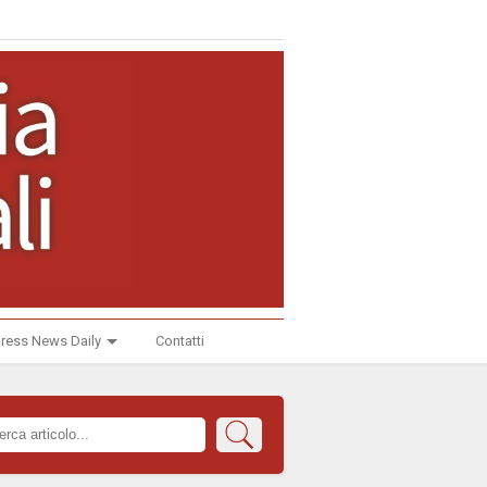
ress News Daily
Contatti