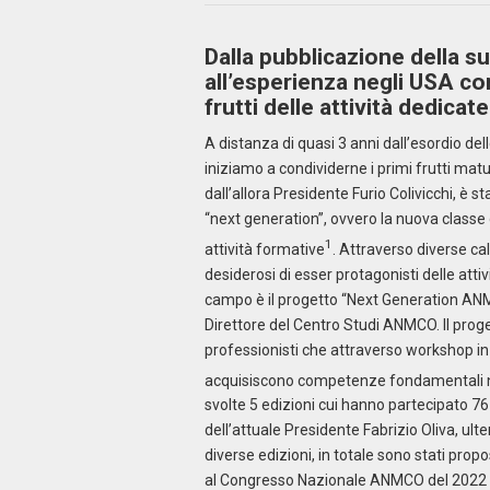
Dalla pubblicazione della s
all’esperienza negli USA con
frutti delle attività dedic
A distanza di quasi 3 anni dall’esordio de
iniziamo a condividerne i primi frutti mat
dall’allora Presidente Furio Colivicchi, è st
“next generation”, ovvero la nuova class
1
attività formative
. Attraverso diverse ca
desiderosi di esser protagonisti delle att
campo è il progetto “Next Generation ANM
Direttore del Centro Studi ANMCO. Il proge
professionisti che attraverso workshop i
acquisiscono competenze fondamentali ne
svolte 5 edizioni cui hanno partecipato 76 
dell’attuale Presidente Fabrizio Oliva, ult
diverse edizioni, in totale sono stati propos
al Congresso Nazionale ANMCO del 2022 e 