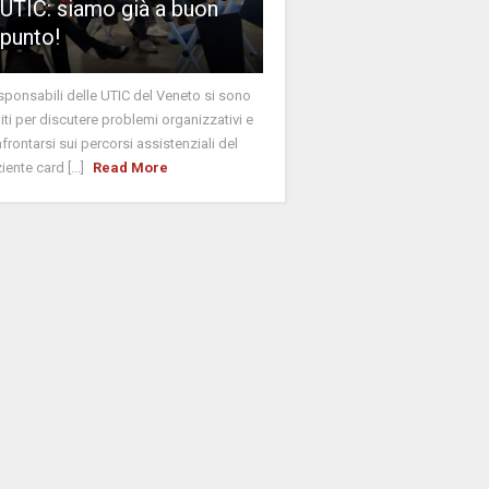
UTIC: siamo già a buon
punto!
esponsabili delle UTIC del Veneto si sono
niti per discutere problemi organizzativi e
frontarsi sui percorsi assistenziali del
iente card [...]
Read More