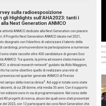
urvey sulla radioesposizione
 gli Highlights sull’AHA2023: tanti i
ate alla Next Generation ANMCO
lle attività ANMCO dedicate alla Next Generation con piacere
uri. Il Progetto Next Generation ANMCO ideato nel 2021,
ato disegnato con l’obiettivo di valorizzare il talento della
Il 
e di cardiologi, promuovendone la partecipazione a numerose
inc
ll sono state raccolte oltre 400 candidature di giovani Soci
ine
ività ANMCO. Tra queste, la prima ad essere stata messa in
car
CO: a clinical research network” guidato da Aldo Maggioni,
tto ha come obiettivo quello di realizzare una rete di
n presenza nel quartier generale ANMCO di Firenze
2
l campo della ricerca clinica
. Ad oggi in totale sono state
discenti, di cui 28 donne, età media 35 anni. Con il supporto
eriori edizioni sono in via di programmazione. Nel corso delle
ti 80 progetti di ricerca, alcuni dei quali sono stati presentati
del 2023, con 12 partecipanti dei corsi Next Generation che