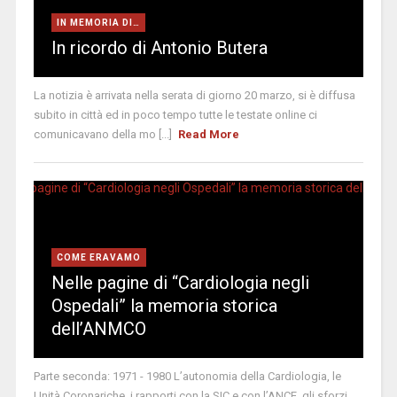
IN MEMORIA DI…
In ricordo di Antonio Butera
La notizia è arrivata nella serata di giorno 20 marzo, si è diffusa
subito in città ed in poco tempo tutte le testate online ci
comunicavano della mo [...]
Read More
COME ERAVAMO
Nelle pagine di “Cardiologia negli
Ospedali” la memoria storica
dell’ANMCO
Parte seconda: 1971 - 1980 L’autonomia della Cardiologia, le
Unità Coronariche, i rapporti con la SIC e con l’ANCE, gli sforzi