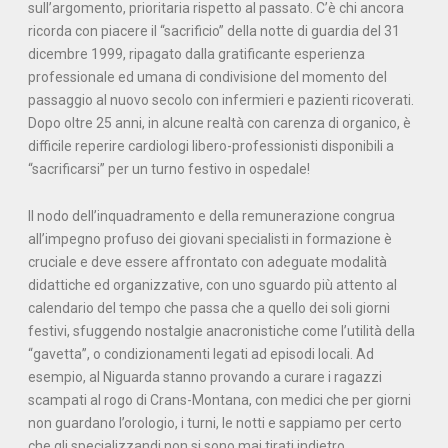
sull’argomento, prioritaria rispetto al passato. C’è chi ancora
ricorda con piacere il “sacrificio” della notte di guardia del 31
dicembre 1999, ripagato dalla gratificante esperienza
professionale ed umana di condivisione del momento del
passaggio al nuovo secolo con infermieri e pazienti ricoverati.
Dopo oltre 25 anni, in alcune realtà con carenza di organico, è
difficile reperire cardiologi libero-professionisti disponibili a
“sacrificarsi” per un turno festivo in ospedale!
Il nodo dell’inquadramento e della remunerazione congrua
all’impegno profuso dei giovani specialisti in formazione è
cruciale e deve essere affrontato con adeguate modalità
didattiche ed organizzative, con uno sguardo più attento al
calendario del tempo che passa che a quello dei soli giorni
festivi, sfuggendo nostalgie anacronistiche come l’utilità della
“gavetta”, o condizionamenti legati ad episodi locali. Ad
esempio, al Niguarda stanno provando a curare i ragazzi
scampati al rogo di Crans-Montana, con medici che per giorni
non guardano l’orologio, i turni, le notti e sappiamo per certo
che gli specializzandi non si sono mai tirati indietro.