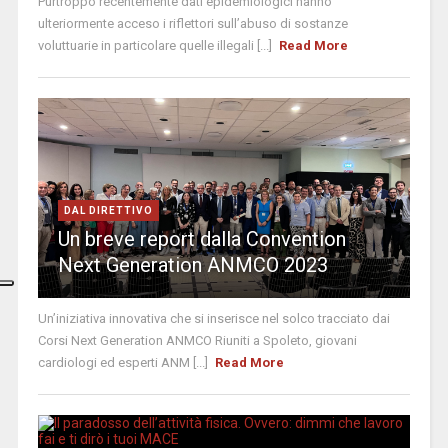
Purtroppo recentemente dati epidemiologici hanno
ulteriormente acceso i riflettori sull’abuso di sostanze
voluttuarie in particolare quelle illegali [...]
Read More
DAL DIRETTIVO
Un breve report dalla Convention
Next Generation ANMCO 2023
Un’iniziativa innovativa che si inserisce nel solco tracciato dai
Corsi Next Generation ANMCO Riuniti a Spoleto, giovani
cardiologi ed esperti ANM [...]
Read More