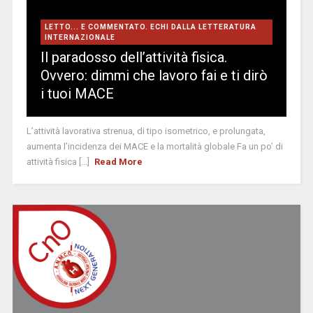
LETTO... E COMMENTATO. ECHI DALLA LETTERATURA
INTERNAZIONALE
Il paradosso dell’attività fisica.
Ovvero: dimmi che lavoro fai e ti dirò
i tuoi MACE
L’attività lavorativa strenua, di tipo isometrico, e prolungata,
aumenta l’incidenza dei MACE e la mortalità globale Fa un po’ di
attività fisica [...]
Read More