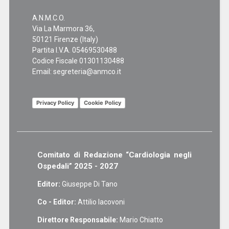
A.N.M.C.O.
Via La Marmora 36,
50121 Firenze (Italy)
Partita I.V.A. 05469530488
Codice Fiscale 01301130488
Email:
segreteria@anmco.it
Privacy Policy
Cookie Policy
Comitato di Redazione “Cardiologia negli
Ospedali” 2025 - 2027
Editor:
Giuseppe Di Tano
Co - Editor:
Attilio Iacovoni
Direttore Responsabile:
Mario Chiatto