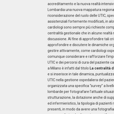
accreditamento e la nuova realtà intensivi
Lombardia una nuova mappatura regionale d
riconsiderazione del ruolo delle UTIC, spec
assistenziali fortemente modificati, in alcu
cardiologi sono sempre più richieste com
centralità gestionale che in alcune realt
discussione. Al fine di approfondire tali 
approfondire e discutere le dinamiche org
gestire attivamente, come cardiologi osped
comunque considerare e rafforzare l’impres
UTIC e dei percorsi di cura del paziente ca
a Milano è infatti dal titolo
La centralità 
e si inserisce in tale dinamica, puntualizz
UTIC nella gestione ospedaliera del pazien
organizzata una specifica “survey” a livell
lombarde per fotografare l’attuale situazi
strutturazione, la dotazione anche di supp
ed infermieristico, la tipologia di pazienti 
presenti, in modo da avere una fotografia