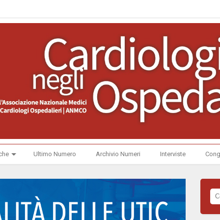
che
Ultimo Numero
Archivio Numeri
Interviste
Cong