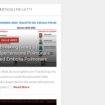
ARTICOLI PIÙ LETTI
DALLE AREE
Breaking News su
Ipertensione Polmonare
ed Embolia Polmonare
 sfida da raccogliere per il Cardiologo tra
ovazione e multidisciplinarietà Dalle
idie diagnostiche alla personalizzazione
peuti [...]
Read More