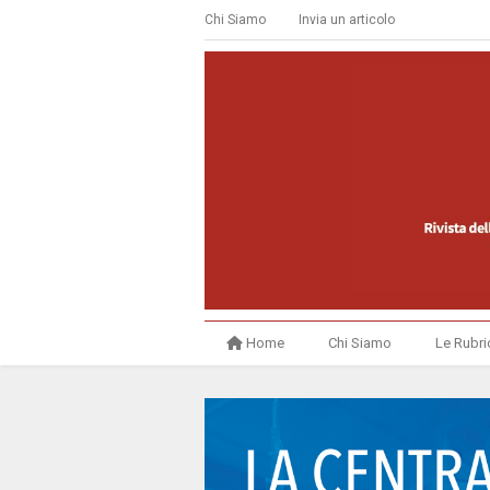
Chi Siamo
Invia un articolo
Home
Chi Siamo
Le Rubri