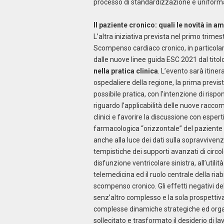
processo di standardizzazione e uniforma
Il paziente cronico: quali le novità in
L’altra iniziativa prevista nel primo trime
Scompenso cardiaco cronico, in particolare
dalle nuove linee guida ESC 2021 dal titol
nella pratica clinica
. L’evento sarà itine
ospedaliere della regione, la prima previst
possibile pratica, con l’intenzione di rispo
riguardo l’applicabilità delle nuove racco
clinici e favorire la discussione con esper
farmacologica “orizzontale” del paziente 
anche alla luce dei dati sulla sopravvivenza
tempistiche dei supporti avanzati di circol
disfunzione ventricolare sinistra, all’utilità
telemedicina ed il ruolo centrale della ria
scompenso cronico. Gli effetti negativi de
senz’altro complesso e la sola prospettiva
complesse dinamiche strategiche ed org
sollecitato e trasformato il desiderio di