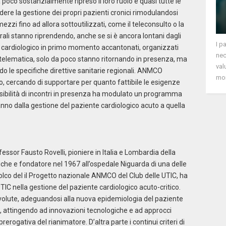
poco sostanzialmente ripreso il loro ruolo e quasi tutte le
ere la gestione dei propri pazienti cronici rimodulandosi
 fino ad allora sottoutilizzati, come il teleconsulto o la
turali stanno riprendendo, anche se si è ancora lontani dagli
I p
to cardiologico in primo momento accantonati, organizzati
nec
à telematica, solo da poco stanno ritornando in presenza, ma
val
 le specifiche direttive sanitarie regionali. ANMCO
mon
cercando di supportare per quanto fattibile le esigenze
possibilità di incontri in presenza ha modulato un programma
vanno dalla gestione del paziente cardiologico acuto a quella
essor Fausto Rovelli, pioniere in Italia e Lombardia della
che e fondatore nel 1967 all’ospedale Niguarda di una delle
solco del il Progetto nazionale ANMCO del Club delle UTIC, ha
TIC nella gestione del paziente cardiologico acuto-critico.
no evolute, adeguandosi alla nuova epidemiologia del paziente
 attingendo ad innovazioni tecnologiche e ad approcci
rerogativa del rianimatore. D’altra parte i continui criteri di