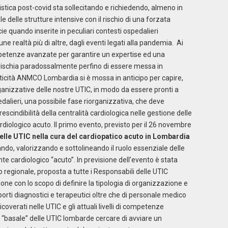
stica post-covid sta sollecitando e richiedendo, almeno in
elle strutture intensive con il rischio di una forzata
ie quando inserite in peculiari contesti ospedalieri
ne realtà più di altre, dagli eventi legati alla pandemia. Ai
petenze avanzate per garantire un expertise ed una
à rischia paradossalmente perfino di essere messa in
criticità ANMCO Lombardia si è mossa in anticipo per capire,
anizzative delle nostre UTIC, in modo da essere pronti a
alieri, una possibile fase riorganizzativa, che deve
cindibilità della centralità cardiologica nelle gestione delle
rdiologico acuto. Il primo evento, previsto per il 26 novembre
delle UTIC nella cura del cardiopatico acuto in Lombardia
ando, valorizzando e sottolineando il ruolo essenziale delle
te cardiologico “acuto”. In previsione dell’evento è stata
o regionale, proposta a tutte i Responsabili delle UTIC
one con lo scopo di definire la tipologia di organizzazione e
orti diagnostici e terapeutici oltre che di personale medico
ricoverati nelle UTIC e gli attuali livelli di competenze
 “basale” delle UTIC lombarde cercare di avviare un