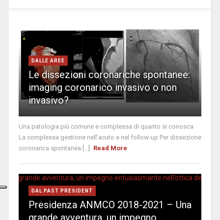
DALLE AREE
Le dissezioni coronariche spontanee:
imaging coronarico invasivo o non
invasivo?
Una patologia più comune e complessa di quanto si conosca
La complessa gestione nell’acuto e nel follow-up Per dissezione
coronarica spontanea [...]
Read More
DAL PAST PRESIDENT
Presidenza ANMCO 2018-2021 – Una
grande avventura, un impegno