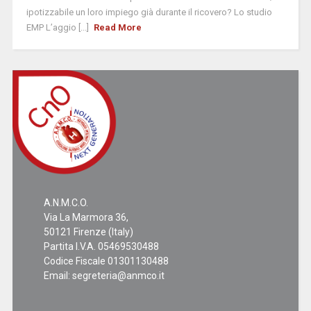
ipotizzabile un loro impiego già durante il ricovero? Lo studio
EMP L’aggio [...]
Read More
A.N.M.C.O.
Via La Marmora 36,
50121 Firenze (Italy)
Partita I.V.A. 05469530488
Codice Fiscale 01301130488
Email:
segreteria@anmco.it