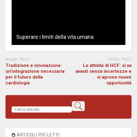
Superare i limiti della vita umana
Newer Post
Older Post
Tradizione e innovazione:
Le attività di HCF: si va
un’integrazione necessaria
avanti senza incertezze e
per il futuro della
si aprono nuove
cardiologia
opportunità
ARTICOLI PIÙ LETTI