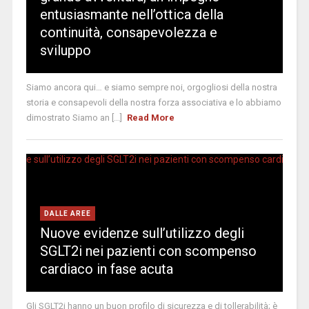
entusiasmante nell’ottica della
continuità, consapevolezza e
sviluppo
Siamo ancora qui… e siamo sempre noi, orgogliosi della nostra
storia e consapevoli della nostra forza associativa e lo abbiamo
dimostrato Siamo an [...]
Read More
DALLE AREE
Nuove evidenze sull’utilizzo degli
SGLT2i nei pazienti con scompenso
cardiaco in fase acuta
Gli SGLT2i hanno un buon profilo di sicurezza e di tollerabilità; è